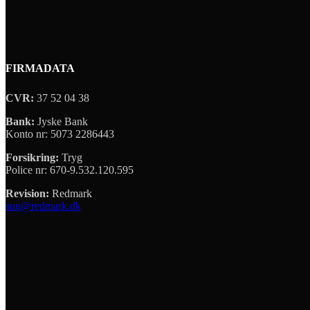
FIRMADATA
CVR:
37 52 04 38
Bank:
Jyske Bank
Konto nr: 5073 2286443
Forsikring:
Tryg
Police nr: 670-9.532.120.595
Revision:
Redmark
sun@redmark.dk