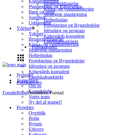
Klimatilpasning
Brugerinddragelse
Planlægning og Rådgivning
Klima- og vandhåndtering
Børn og unge
Strategisk planlægning
Sundhed
Helhedsplan
Uddannelse
Projektering og Byggeledelse
Ydelser
Idéoplæg og program
Ydelser
Kirkegårds konsulent
Brugerinddragelse
Landskabsarkitekt
Klima- og vandhåndtering
Publikationer
Strategisk planlægning
Helhedsplan
Projektering og Byggeledelse
Idéoplæg og program
Kirkegårds konsulent
Nyheder
Landskabsarkitekt
Tegnestuen
Publikationer
Om os
Kontaktinfo
Forside
Bolig
Fremtidens Forstad
Vores team
Ny del af teamet?
Projekter
Overblik
Bolig
Byrum
Erhverv
Kulturarv