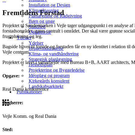
Installation og Design
Klimatilpasning
Fremtidens Forstad
Planlægning og Rådgivning
Børn og unge
Projektet til Søndermarken i Vejle tager udgangspunkt i en analyse af 
Sundhed
forstadsområder, gøres centralt i området. Der skal være grønne sociale
Uddannelse
frugtplukning og leg.
Ydelser
Ydelser
Bagside bliver til forside og forstaden får en ny identitet i relation 
Brugerinddragelse
Vejle centrum.
Klima- og vandhåndtering
Strategisk planlægning
Projektet er lavet i samarbejde med Bureau B+B, AART architects, M
Helhedsplan
Projektering og Byggeledelse
Idéoplæg og program
Opgave:
Kirkegårds konsulent
Landskabsarkitekt
Real Dania konkurrence
Publikationer
Bygherre:
Vejle Komm. og Real Dania
Sted: