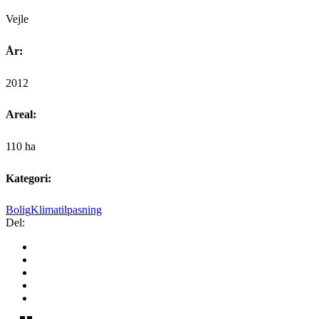
Vejle
År:
2012
Areal:
110 ha
Kategori:
Bolig
Klimatilpasning
Del: