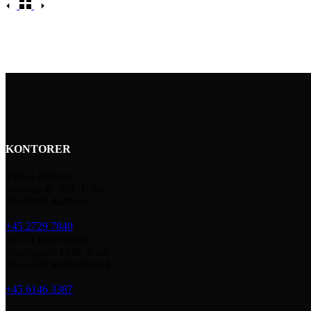
KONTORER
VEGA Aarhus
Vestergade 58B, 1. sal
DK-8000 Aarhus C
+45 2729 7840
VEGA København
Sturlasgade 14M, 2. sal
DK-2300 København S
+45 6146 3387