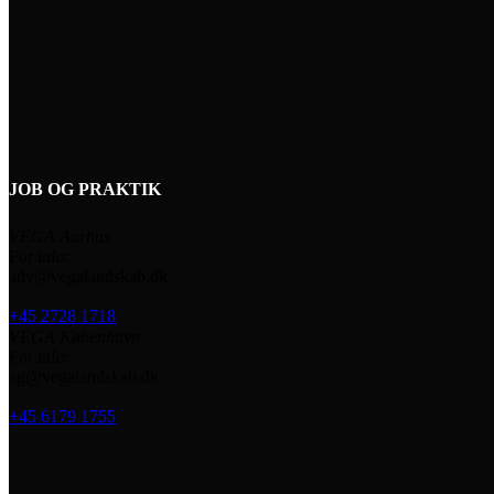
JOB OG PRAKTIK
VEGA Aarhus
For info:
adv@vegalandskab.dk
+45 2728 1718
VEGA København
For info:
ag@vegalandskab.dk
+45 6179 1755