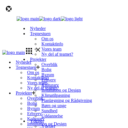
Skip
to
the
content
Nyheder
Tegnestuen
Om os
Kontaktinfo
Vores team
Ny del af teamet?
Projekter
Nyheder
Overblik
Tegnestuen
Bolig
Om os
Byrum
Kontaktinfo
Erhverv
Vores team
Kulturarv
Ny del af teamet?
Installation og Design
Projekter
Klimatilpasning
Overblik
Planlægning og Rådgivning
Bolig
Børn og unge
Byrum
Sundhed
Erhverv
Uddannelse
Kulturarv
Ydelser
Installation og Design
Ydelser