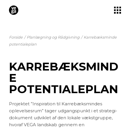
Skip
to
the
content
Forside
Planlægning og Rådgivning
Karrebæksminde
potentialeplan
KARREBÆKSMIND
E
POTENTIALEPLAN
Projektet ”Inspiration til Karrebæksmindes
oplevelsesrum” tager udgangspunkt i et strategi-
dokument udviklet af den lokale vækstgruppe,
hvoraf VEGA landskab gennem en