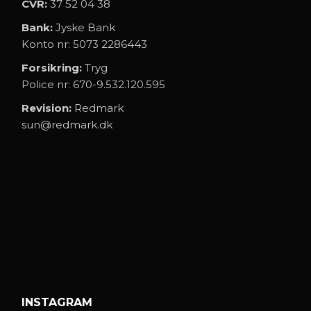
CVR:
37 52 04 38
Bank:
Jyske Bank
Konto nr: 5073 2286443
Forsikring:
Tryg
Police nr: 670-9.532.120.595
Revision:
Redmark
sun@redmark.dk
INSTAGRAM