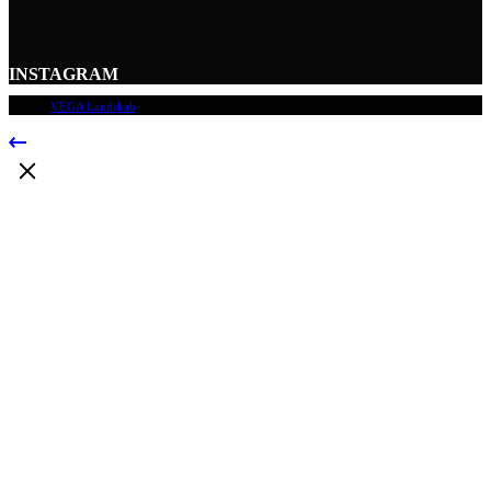
INSTAGRAM
© 2009
VEGA Landskab
, Alle rettigheder forbeholdes.