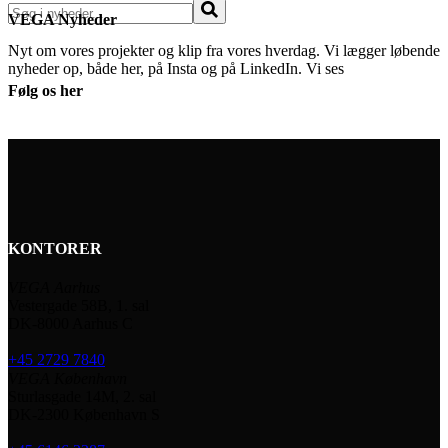
Søg
VEGA Nyheder
Nyt om vores projekter og klip fra vores hverdag. Vi lægger løbende
nyheder op, både her, på Insta og på LinkedIn. Vi ses
Følg os her
KONTORER
VEGA Aarhus
Vestergade 58B, 1. sal
DK-8000 Aarhus C
+45 2729 7840
VEGA København
Sturlasgade 14M, 2. sal
DK-2300 København S