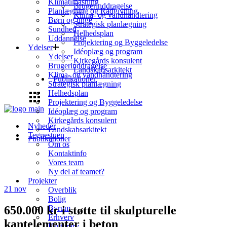
Klimatilpasning
Brugerinddragelse
Planlægning og Rådgivning
Klima- og vandhåndtering
Børn og unge
Strategisk planlægning
Sundhed
Helhedsplan
Uddannelse
Projektering og Byggeledelse
Ydelser
Idéoplæg og program
Ydelser
Kirkegårds konsulent
Brugerinddragelse
Landskabsarkitekt
Klima- og vandhåndtering
Publikationer
Strategisk planlægning
Helhedsplan
Projektering og Byggeledelse
Idéoplæg og program
Kirkegårds konsulent
Nyheder
Landskabsarkitekt
Tegnestuen
Publikationer
Om os
Kontaktinfo
Vores team
Ny del af teamet?
Projekter
21
nov
Overblik
Bolig
650.000 kr i støtte til skulpturelle
Byrum
Erhverv
kantelementer i beton
Kulturarv