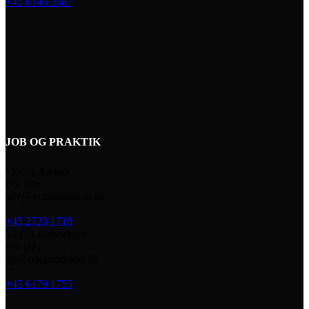
+45 6146 3387
JOB OG PRAKTIK
VEGA Aarhus
For info:
adv@vegalandskab.dk
+45 2728 1718
VEGA København
For info:
ag@vegalandskab.dk
+45 6179 1755