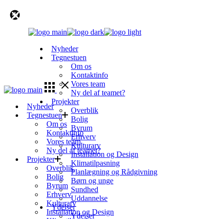
Skip
to
the
content
Nyheder
Tegnestuen
Om os
Kontaktinfo
Vores team
Ny del af teamet?
Projekter
Nyheder
Overblik
Tegnestuen
Bolig
Om os
Byrum
Kontaktinfo
Erhverv
Vores team
Kulturarv
Ny del af teamet?
Installation og Design
Projekter
Klimatilpasning
Overblik
Planlægning og Rådgivning
Bolig
Børn og unge
Byrum
Sundhed
Erhverv
Uddannelse
Kulturarv
Ydelser
Installation og Design
Ydelser