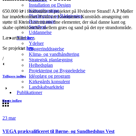
Installation og Design
Klimatilpasning
650.000 kr i fondsstøtte til projektet på Hvidovre Strand! A.P Møller
Planlægning og Rådgivning
har imødekommet Hvidovre Kommunes Kunstråds ansøgning om
Børn og unge
støtte til Karin Lorentzens fine elementer, der skal danne kant og
Sundhed
skabe opholdsnicher mellem græs og sand på det nye strandområde.
Uddannelse
Læs artiklen
her
.
Ydelser
Ydelser
Se projektet
her
.
Brugerinddragelse
Klima- og vandhåndtering
/
Strategisk planlægning
Helhedsplan
Projektering og Byggeledelse
Idéoplæg og program
Tidligere indlæg
Kirkegårds konsulent
Landskabsarkitekt
Publikationer
Næste indlæg
23
mar
VEGA prækvalificeret til Børne- og Sundhedshus Vest