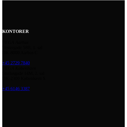
KONTORER
VEGA Aarhus
Vestergade 58B, 1. sal
DK-8000 Aarhus C
+45 2729 7840
VEGA København
Sturlasgade 14M, 2. sal
DK-2300 København S
+45 6146 3387