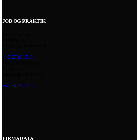
JOB OG PRAKTIK
VEGA Aarhus
For info:
adv@vegalandskab.dk
+45 2728 1718
VEGA København
For info:
ag@vegalandskab.dk
+45 6179 1755
FIRMADATA