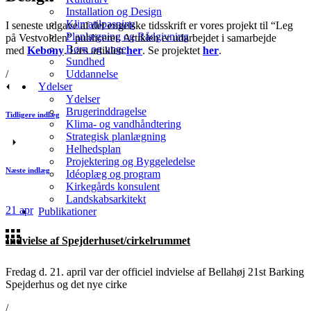
Installation og Design
Klimatilpasning
I seneste udgave af det engelske tidsskrift er vores projekt til “Leg
Planlægning og Rådgivning
på Vestvolden” publiceret. Artiklen er udarbejdet i samarbejde
Børn og unge
med
Kebony
. Læs artiklen
her
. Se projektet
her
.
Sundhed
/
Uddannelse
Ydelser
Ydelser
Brugerinddragelse
Tidligere indlæg
Klima- og vandhåndtering
Strategisk planlægning
Helhedsplan
Projektering og Byggeledelse
Næste indlæg
Idéoplæg og program
Kirkegårds konsulent
Landskabsarkitekt
21
apr
Publikationer
Indvielse af Spejderhuset/cirkelrummet
Fredag d. 21. april var der officiel indvielse af Bellahøj 21st Barking
Spejderhus og det nye cirke
/