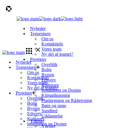
Skip
to
the
content
Nyheder
Tegnestuen
Om os
Kontaktinfo
Vores team
Ny del af teamet?
Projekter
Nyheder
Overblik
Tegnestuen
Bolig
Om os
Byrum
Kontaktinfo
Erhverv
Vores team
Kulturarv
Ny del af teamet?
Installation og Design
Projekter
Klimatilpasning
Overblik
Planlægning og Rådgivning
Bolig
Børn og unge
Byrum
Sundhed
Erhverv
Uddannelse
Kulturarv
Ydelser
Installation og Design
Ydelser