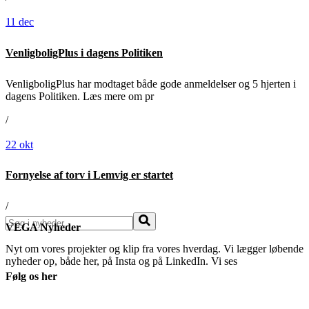
11
dec
VenligboligPlus i dagens Politiken
VenligboligPlus har modtaget både gode anmeldelser og 5 hjerten i
dagens Politiken. Læs mere om pr
/
22
okt
Fornyelse af torv i Lemvig er startet
/
Søg
VEGA Nyheder
Nyt om vores projekter og klip fra vores hverdag. Vi lægger løbende
nyheder op, både her, på Insta og på LinkedIn. Vi ses
Følg os her