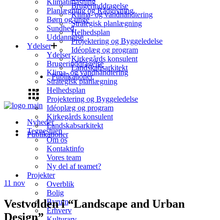
Klimatilpasning
Brugerinddragelse
Planlægning og Rådgivning
Klima- og vandhåndtering
Børn og unge
Strategisk planlægning
Sundhed
Helhedsplan
Uddannelse
Projektering og Byggeledelse
Ydelser
Idéoplæg og program
Ydelser
Kirkegårds konsulent
Brugerinddragelse
Landskabsarkitekt
Klima- og vandhåndtering
Publikationer
Strategisk planlægning
Helhedsplan
Projektering og Byggeledelse
Idéoplæg og program
Kirkegårds konsulent
Nyheder
Landskabsarkitekt
Tegnestuen
Publikationer
Om os
Kontaktinfo
Vores team
Ny del af teamet?
Projekter
11
nov
Overblik
Bolig
Vestvolden i “Landscape and Urban
Byrum
Erhverv
Design”
Kulturarv