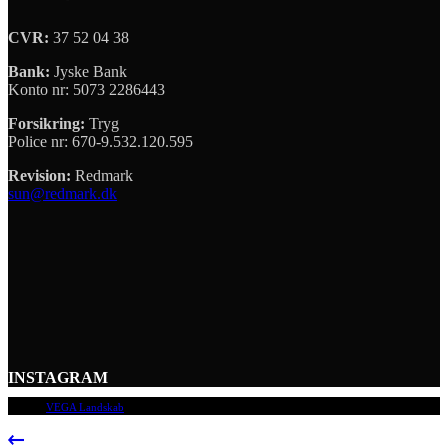
CVR:
37 52 04 38
Bank:
Jyske Bank
Konto nr: 5073 2286443
Forsikring:
Tryg
Police nr: 670-9.532.120.595
Revision:
Redmark
sun@redmark.dk
INSTAGRAM
© 2009
VEGA Landskab
, Alle rettigheder forbeholdes.