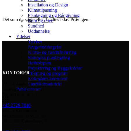
Installation og Design
Klimatilpasning
Planlægning og Rådgivning
Det som du søgte efter, fandtes ikke. Prøv igen.
Børn og unge
Sundhed
Uddannelse
Ydelser
Ydelser
Brugerinddragelse
Klima- og vandhåndtering
Strategisk planlægning
Helhedsplan
Projektering og Byggeledelse
KONTORER
Idéoplæg og program
Kirkegårds konsulent
Landskabsarkitekt
VEGA Aarhus
Publikationer
Vestergade 58B, 1. sal
DK-8000 Aarhus C
+45 2729 7840
VEGA København
Sturlasgade 14M, 2. sal
DK-2300 København S