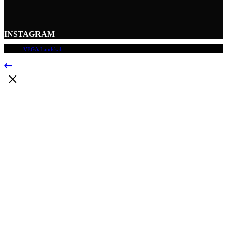
INSTAGRAM
© 2009
VEGA Landskab
, Alle rettigheder forbeholdes.