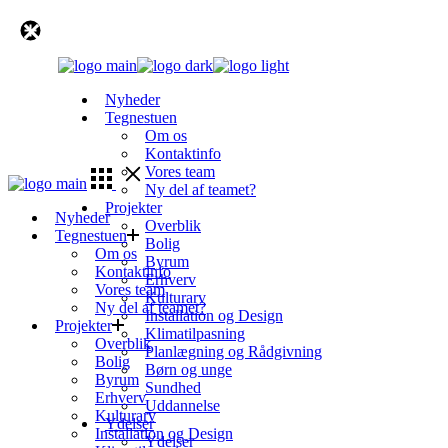
Skip
to
the
content
Nyheder
Tegnestuen
Om os
Kontaktinfo
Vores team
Ny del af teamet?
Projekter
Nyheder
Overblik
Tegnestuen
Bolig
Om os
Byrum
Kontaktinfo
Erhverv
Vores team
Kulturarv
Ny del af teamet?
Installation og Design
Projekter
Klimatilpasning
Overblik
Planlægning og Rådgivning
Bolig
Børn og unge
Byrum
Sundhed
Erhverv
Uddannelse
Kulturarv
Ydelser
Installation og Design
Ydelser