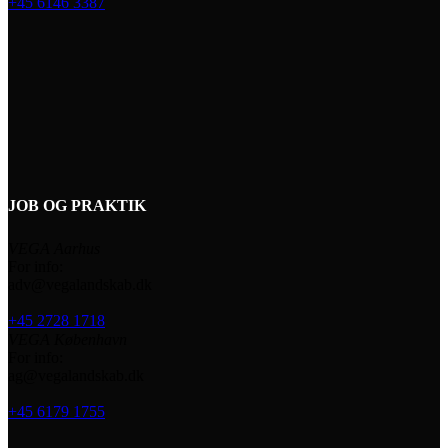
+45 6146 3387
JOB OG PRAKTIK
VEGA Aarhus
For info:
adv@vegalandskab.dk
+45 2728 1718
VEGA København
For info:
ag@vegalandskab.dk
+45 6179 1755