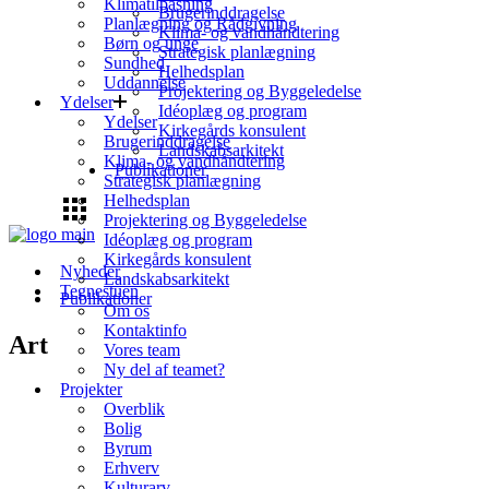
Klimatilpasning
Brugerinddragelse
Planlægning og Rådgivning
Klima- og vandhåndtering
Børn og unge
Strategisk planlægning
Sundhed
Helhedsplan
Uddannelse
Projektering og Byggeledelse
Ydelser
Idéoplæg og program
Ydelser
Kirkegårds konsulent
Brugerinddragelse
Landskabsarkitekt
Klima- og vandhåndtering
Publikationer
Strategisk planlægning
Helhedsplan
Projektering og Byggeledelse
Idéoplæg og program
Kirkegårds konsulent
Nyheder
Landskabsarkitekt
Tegnestuen
Publikationer
Om os
Kontaktinfo
Art
Vores team
Ny del af teamet?
Projekter
Overblik
Bolig
Byrum
Erhverv
Kulturarv