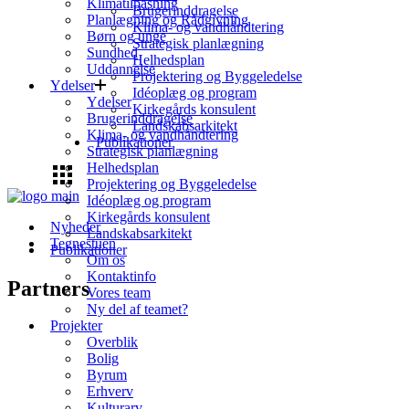
Klimatilpasning
Brugerinddragelse
Planlægning og Rådgivning
Klima- og vandhåndtering
Børn og unge
Strategisk planlægning
Sundhed
Helhedsplan
Uddannelse
Projektering og Byggeledelse
Ydelser
Idéoplæg og program
Ydelser
Kirkegårds konsulent
Brugerinddragelse
Landskabsarkitekt
Klima- og vandhåndtering
Publikationer
Strategisk planlægning
Helhedsplan
Projektering og Byggeledelse
Idéoplæg og program
Kirkegårds konsulent
Nyheder
Landskabsarkitekt
Tegnestuen
Publikationer
Om os
Kontaktinfo
Partners
Vores team
Ny del af teamet?
Projekter
Overblik
Bolig
Byrum
Erhverv
Kulturarv