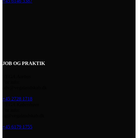
+45 6146 3387
JOB OG PRAKTIK
VEGA Aarhus
For info:
adv@vegalandskab.dk
+45 2728 1718
VEGA København
For info:
ag@vegalandskab.dk
+45 6179 1755