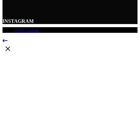
INSTAGRAM
© 2009
VEGA Landskab
, Alle rettigheder forbeholdes.