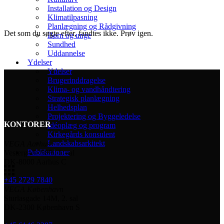
Installation og Design
Klimatilpasning
Planlægning og Rådgivning
Det som du søgte efter, fandtes ikke. Prøv igen.
Børn og unge
Sundhed
Uddannelse
Ydelser
Ydelser
Brugerinddragelse
Klima- og vandhåndtering
Strategisk planlægning
Helhedsplan
Projektering og Byggeledelse
KONTORER
Idéoplæg og program
Kirkegårds konsulent
Landskabsarkitekt
VEGA Aarhus
Publikationer
Vestergade 58B, 1. sal
DK-8000 Aarhus C
+45 2729 7840
VEGA København
Sturlasgade 14M, 2. sal
DK-2300 København S