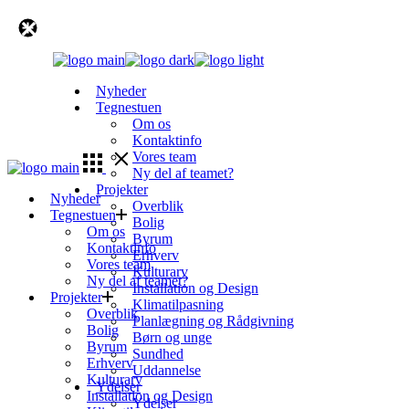
Skip
to
the
content
Nyheder
Tegnestuen
Om os
Kontaktinfo
Vores team
Ny del af teamet?
Projekter
Nyheder
Overblik
Tegnestuen
Bolig
Om os
Byrum
Kontaktinfo
Erhverv
Vores team
Kulturarv
Ny del af teamet?
Installation og Design
Projekter
Klimatilpasning
Overblik
Planlægning og Rådgivning
Bolig
Børn og unge
Byrum
Sundhed
Erhverv
Uddannelse
Kulturarv
Ydelser
Installation og Design
Ydelser