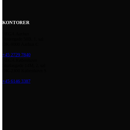
KONTORER
VEGA Aarhus
Vestergade 58B, 1. sal
DK-8000 Aarhus C
+45 2729 7840
VEGA København
Sturlasgade 14M, 2. sal
DK-2300 København S
+45 6146 3387