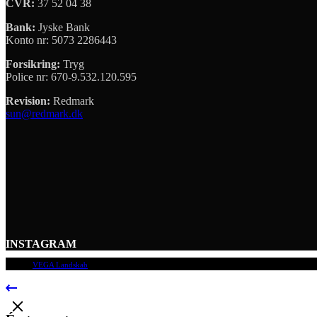
CVR:
37 52 04 38
Bank:
Jyske Bank
Konto nr: 5073 2286443
Forsikring:
Tryg
Police nr: 670-9.532.120.595
Revision:
Redmark
sun@redmark.dk
INSTAGRAM
© 2009
VEGA Landskab
, Alle rettigheder forbeholdes.