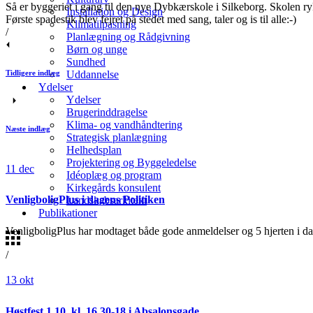
Så er byggeriet i gang til den nye Dybkærskole i Silkeborg. Skolen r
Installation og Design
Første spadestik blev fejret på stedet med sang, taler og is til alle:-)
Klimatilpasning
/
Planlægning og Rådgivning
Børn og unge
Sundhed
Tidligere indlæg
Uddannelse
Ydelser
Ydelser
Brugerinddragelse
Klima- og vandhåndtering
Næste indlæg
Strategisk planlægning
Helhedsplan
Projektering og Byggeledelse
11
dec
Idéoplæg og program
Kirkegårds konsulent
VenligboligPlus i dagens Politiken
Landskabsarkitekt
Publikationer
VenligboligPlus har modtaget både gode anmeldelser og 5 hjerten i d
/
13
okt
Høstfest 1.10. kl. 16.30-18 i Absalonsgade