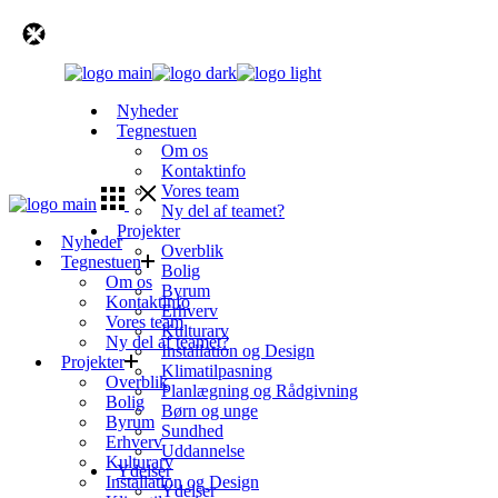
Skip
to
the
content
Nyheder
Tegnestuen
Om os
Kontaktinfo
Vores team
Ny del af teamet?
Projekter
Nyheder
Overblik
Tegnestuen
Bolig
Om os
Byrum
Kontaktinfo
Erhverv
Vores team
Kulturarv
Ny del af teamet?
Installation og Design
Projekter
Klimatilpasning
Overblik
Planlægning og Rådgivning
Bolig
Børn og unge
Byrum
Sundhed
Erhverv
Uddannelse
Kulturarv
Ydelser
Installation og Design
Ydelser