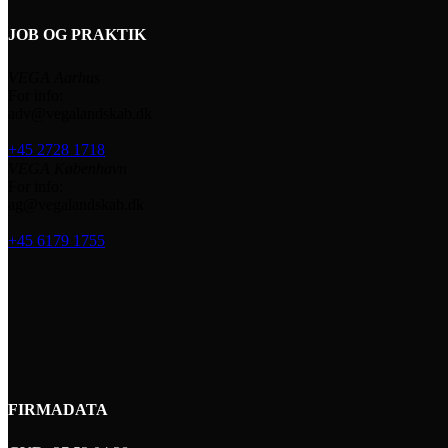
JOB OG PRAKTIK
VEGA Aarhus
For info:
adv@vegalandskab.dk
+45 2728 1718
VEGA København
For info:
ag@vegalandskab.dk
+45 6179 1755
FIRMADATA