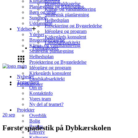
Klimatilpasning
Brugerinddragelse
Planlægning og Rådgivning
Klima- og vandhåndtering
Børn og unge
Strategisk planlægning
Sundhed
Helhedsplan
Uddannelse
Projektering og Byggeledelse
Ydelser
Idéoplæg og program
Ydelser
Kirkegårds konsulent
Brugerinddragelse
Landskabsarkitekt
Klima- og vandhåndtering
Publikationer
Strategisk planlægning
Helhedsplan
Projektering og Byggeledelse
Idéoplæg og program
Kirkegårds konsulent
Nyheder
Landskabsarkitekt
Tegnestuen
Publikationer
Om os
Kontaktinfo
Vores team
Ny del af teamet?
Projekter
20
sep
Overblik
Bolig
Første spadestik på Dybkærskolen
Byrum
Erhverv
Kulturarv