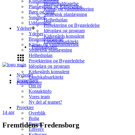
Klimatilpasning
Brugerinddragelse
Planlægning og Rådgivning
Klima- og vandhåndtering
Børn og unge
Strategisk planlægning
Sundhed
Helhedsplan
Uddannelse
Projektering og Byggeledelse
Ydelser
Idéoplæg og program
Ydelser
Kirkegårds konsulent
Brugerinddragelse
Landskabsarkitekt
Klima- og vandhåndtering
Publikationer
Strategisk planlægning
Helhedsplan
Projektering og Byggeledelse
Idéoplæg og program
Kirkegårds konsulent
Nyheder
Landskabsarkitekt
Tegnestuen
Publikationer
Om os
Kontaktinfo
Vores team
Ny del af teamet?
Projekter
14
apr
Overblik
Bolig
Fremtidens Fredensborg
Byrum
Erhverv
Kulturarv