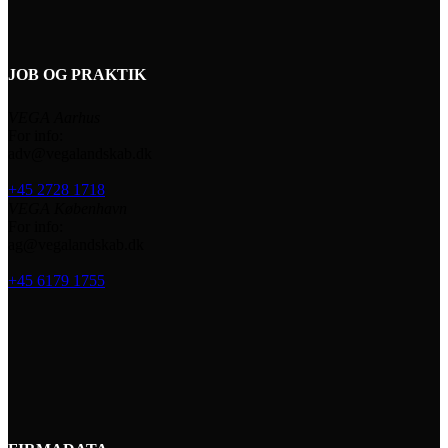
JOB OG PRAKTIK
VEGA Aarhus
For info:
adv@vegalandskab.dk
+45 2728 1718
VEGA København
For info:
ag@vegalandskab.dk
+45 6179 1755