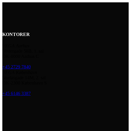
KONTORER
VEGA Aarhus
Vestergade 58B, 1. sal
DK-8000 Aarhus C
+45 2729 7840
VEGA København
Sturlasgade 14M, 2. sal
DK-2300 København S
+45 6146 3387