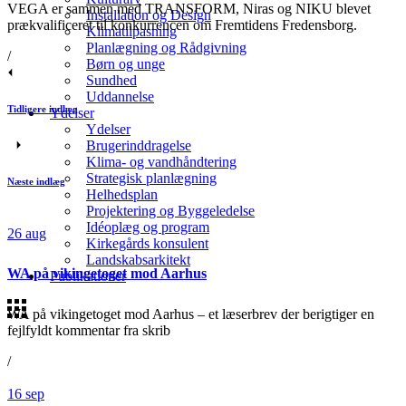
VEGA er sammen med TRANSFORM, Niras og NIKU blevet
Installation og Design
prækvalificeret til konkurrencen om Fremtidens Fredensborg.
Klimatilpasning
Planlægning og Rådgivning
/
Børn og unge
Sundhed
Uddannelse
Tidligere indlæg
Ydelser
Ydelser
Brugerinddragelse
Klima- og vandhåndtering
Strategisk planlægning
Næste indlæg
Helhedsplan
Projektering og Byggeledelse
Idéoplæg og program
26
aug
Kirkegårds konsulent
Landskabsarkitekt
WA på vikingetoget mod Aarhus
Publikationer
WA på vikingetoget mod Aarhus – et læserbrev der berigtiger en
fejlfyldt kommentar fra skrib
/
16
sep