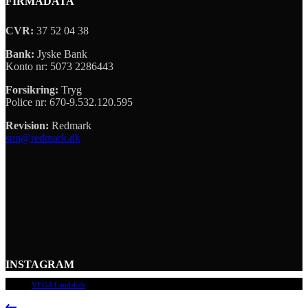
FIRMADATA
CVR:
37 52 04 38
Bank:
Jyske Bank
Konto nr: 5073 2286443
Forsikring:
Tryg
Police nr: 670-9.532.120.595
Revision:
Redmark
sun@redmark.dk
INSTAGRAM
© 2009
VEGA Landskab
, Alle rettigheder forbeholdes.