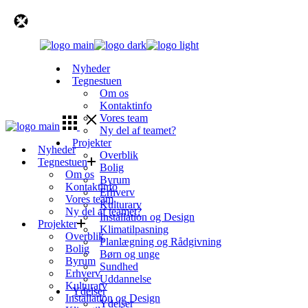
Skip
to
the
content
Nyheder
Tegnestuen
Om os
Kontaktinfo
Vores team
Ny del af teamet?
Projekter
Nyheder
Overblik
Tegnestuen
Bolig
Om os
Byrum
Kontaktinfo
Erhverv
Vores team
Kulturarv
Ny del af teamet?
Installation og Design
Projekter
Klimatilpasning
Overblik
Planlægning og Rådgivning
Bolig
Børn og unge
Byrum
Sundhed
Erhverv
Uddannelse
Kulturarv
Ydelser
Installation og Design
Ydelser