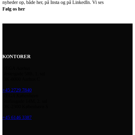
nyheder op, både her, på Insta og på LinkedIn. Vi ses
Følg os her
KONTORER
VEGA Aarhus
Vestergade 58B, 1. sal
DK-8000 Aarhus C
+45 2729 7840
VEGA København
Sturlasgade 14M, 2. sal
DK-2300 København S
+45 6146 3387