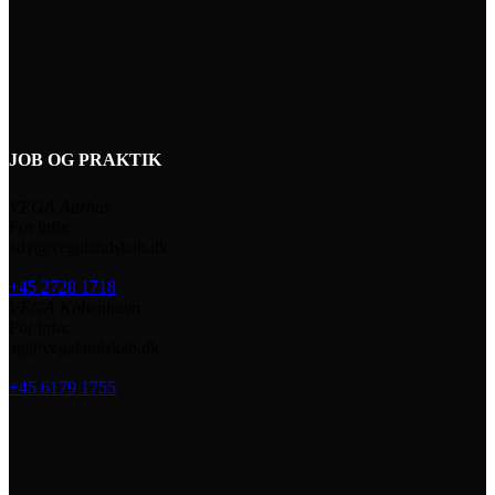
JOB OG PRAKTIK
VEGA Aarhus
For info:
adv@vegalandskab.dk
+45 2728 1718
VEGA København
For info:
ag@vegalandskab.dk
+45 6179 1755