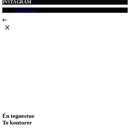
INSTAGRAM
© 2009
VEGA Landskab
, Alle rettigheder forbeholdes.
Én tegnestue
To kontorer