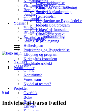
Klimatilpasning
Brugerinddragelse
Planlægning og Rådgivning
Klima- og vandhåndtering
Børn og unge
Strategisk planlægning
Sundhed
Helhedsplan
Uddannelse
Projektering og Byggeledelse
Ydelser
Idéoplæg og program
Ydelser
Kirkegårds konsulent
Brugerinddragelse
Landskabsarkitekt
Klima- og vandhåndtering
Publikationer
Strategisk planlægning
Helhedsplan
Projektering og Byggeledelse
Idéoplæg og program
Kirkegårds konsulent
Nyheder
Landskabsarkitekt
Tegnestuen
Publikationer
Om os
Kontaktinfo
Vores team
Ny del af teamet?
Projekter
6
jul
Overblik
Bolig
Indvielse af Farsø Fælled
Byrum
Erhverv
Kulturarv