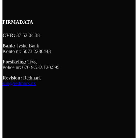
FIRMADATA
CVR:
37 52 04 38
Bank:
Jyske Bank
Konto nr: 5073 2286443
Forsikring:
Tryg
Police nr: 670-9.532.120.595
Revision:
Redmark
sun@redmark.dk