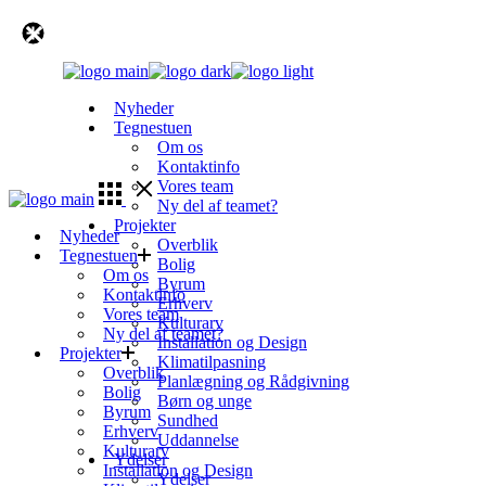
Skip
to
the
content
Nyheder
Tegnestuen
Om os
Kontaktinfo
Vores team
Ny del af teamet?
Projekter
Nyheder
Overblik
Tegnestuen
Bolig
Om os
Byrum
Kontaktinfo
Erhverv
Vores team
Kulturarv
Ny del af teamet?
Installation og Design
Projekter
Klimatilpasning
Overblik
Planlægning og Rådgivning
Bolig
Børn og unge
Byrum
Sundhed
Erhverv
Uddannelse
Kulturarv
Ydelser
Installation og Design
Ydelser