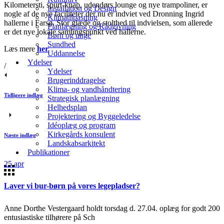
Kilometersti, spurt-knap, udendørs lounge og nye trampoliner, er
Installation og Design
nogle af de nye faciliteter der nu er indviet ved Dronning Ingrid
Klimatilpasning
hallerne i Farsø. Stor glæde og stolthed til indvielsen, som allerede
Planlægning og Rådgivning
er det nye lokale samlingspunkt ved hallerne.
Børn og unge
Sundhed
Læs mere
her
Uddannelse
Ydelser
/
Ydelser
Brugerinddragelse
Klima- og vandhåndtering
Tidligere indlæg
Strategisk planlægning
Helhedsplan
Projektering og Byggeledelse
Idéoplæg og program
Kirkegårds konsulent
Næste indlæg
Landskabsarkitekt
Publikationer
25
apr
Laver vi bur-børn på vores legepladser?
Anne Dorthe Vestergaard holdt torsdag d. 27.04. oplæg for godt 200
entusiastiske tilhørere på Sch