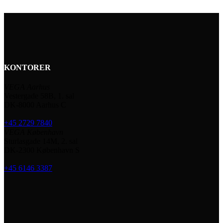
KONTORER
VEGA Aarhus
Vestergade 58B, 1. sal
DK-8000 Aarhus C
+45 2729 7840
VEGA København
Sturlasgade 14M, 2. sal
DK-2300 København S
+45 6146 3387