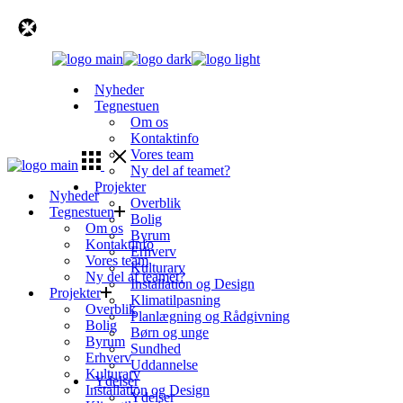
Skip
to
the
content
Nyheder
Tegnestuen
Om os
Kontaktinfo
Vores team
Ny del af teamet?
Projekter
Nyheder
Overblik
Tegnestuen
Bolig
Om os
Byrum
Kontaktinfo
Erhverv
Vores team
Kulturarv
Ny del af teamet?
Installation og Design
Projekter
Klimatilpasning
Overblik
Planlægning og Rådgivning
Bolig
Børn og unge
Byrum
Sundhed
Erhverv
Uddannelse
Kulturarv
Ydelser
Installation og Design
Ydelser