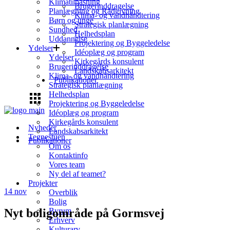
Klimatilpasning
Brugerinddragelse
Planlægning og Rådgivning
Klima- og vandhåndtering
Børn og unge
Strategisk planlægning
Sundhed
Helhedsplan
Uddannelse
Projektering og Byggeledelse
Ydelser
Idéoplæg og program
Ydelser
Kirkegårds konsulent
Brugerinddragelse
Landskabsarkitekt
Klima- og vandhåndtering
Publikationer
Strategisk planlægning
Helhedsplan
Projektering og Byggeledelse
Idéoplæg og program
Kirkegårds konsulent
Nyheder
Landskabsarkitekt
Tegnestuen
Publikationer
Om os
Kontaktinfo
Vores team
Ny del af teamet?
Projekter
14
nov
Overblik
Bolig
Nyt boligområde på Gormsvej
Byrum
Erhverv
Kulturarv