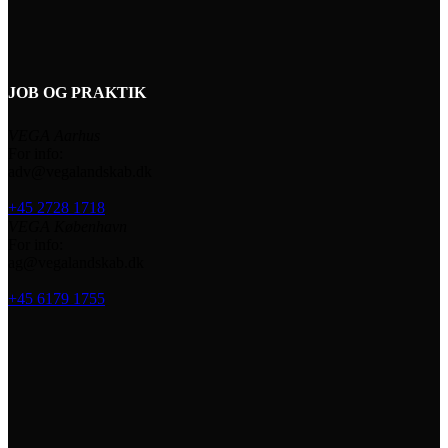
JOB OG PRAKTIK
VEGA Aarhus
For info:
adv@vegalandskab.dk
+45 2728 1718
VEGA København
For info:
ag@vegalandskab.dk
+45 6179 1755