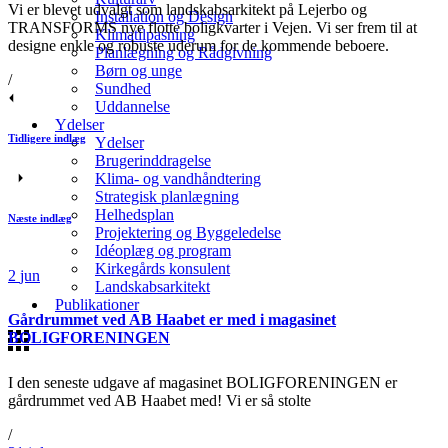
Vi er blevet udvalgt som landskabsarkitekt på Lejerbo og
Installation og Design
TRANSFORMS nye flotte boligkvarter i Vejen. Vi ser frem til at
Klimatilpasning
designe enkle og robuste uderum for de kommende beboere.
Planlægning og Rådgivning
Børn og unge
/
Sundhed
Uddannelse
Ydelser
Tidligere indlæg
Ydelser
Brugerinddragelse
Klima- og vandhåndtering
Strategisk planlægning
Helhedsplan
Næste indlæg
Projektering og Byggeledelse
Idéoplæg og program
Kirkegårds konsulent
2
jun
Landskabsarkitekt
Publikationer
Gårdrummet ved AB Haabet er med i magasinet
BOLIGFORENINGEN
I den seneste udgave af magasinet BOLIGFORENINGEN er
gårdrummet ved AB Haabet med! Vi er så stolte
/