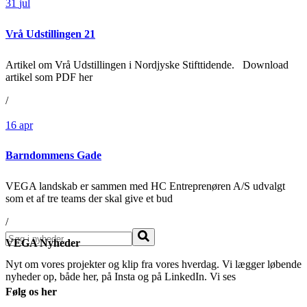
31
jul
Vrå Udstillingen 21
Artikel om Vrå Udstillingen i Nordjyske Stifttidende. Download
artikel som PDF her
/
16
apr
Barndommens Gade
VEGA landskab er sammen med HC Entreprenøren A/S udvalgt
som et af tre teams der skal give et bud
/
Søg
VEGA Nyheder
Nyt om vores projekter og klip fra vores hverdag. Vi lægger løbende
nyheder op, både her, på Insta og på LinkedIn. Vi ses
Følg os her