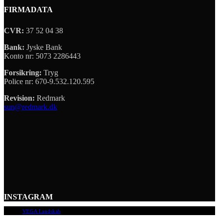
FIRMADATA
CVR:
37 52 04 38
Bank:
Jyske Bank
Konto nr: 5073 2286443
Forsikring:
Tryg
Police nr: 670-9.532.120.595
Revision:
Redmark
sun@redmark.dk
INSTAGRAM
© 2009
VEGA Landskab
, Alle rettigheder forbeholdes.