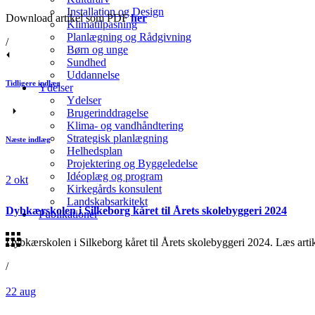
Installation og Design
Download artikel som PDF
her
Klimatilpasning
Planlægning og Rådgivning
/
Børn og unge
Sundhed
Uddannelse
Tidligere indlæg
Ydelser
Ydelser
Brugerinddragelse
Klima- og vandhåndtering
Strategisk planlægning
Næste indlæg
Helhedsplan
Projektering og Byggeledelse
Idéoplæg og program
2
okt
Kirkegårds konsulent
Landskabsarkitekt
Dybkærskolen i Silkeborg kåret til Årets skolebyggeri 2024
Publikationer
Dybkærskolen i Silkeborg kåret til Årets skolebyggeri 2024. Læs art
/
22
aug