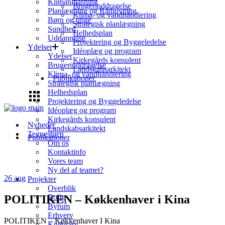
Klimatilpasning
Brugerinddragelse
Planlægning og Rådgivning
Klima- og vandhåndtering
Børn og unge
Strategisk planlægning
Sundhed
Helhedsplan
Uddannelse
Projektering og Byggeledelse
Ydelser
Idéoplæg og program
Ydelser
Kirkegårds konsulent
Brugerinddragelse
Landskabsarkitekt
Klima- og vandhåndtering
Publikationer
Strategisk planlægning
Helhedsplan
Projektering og Byggeledelse
Idéoplæg og program
Kirkegårds konsulent
Nyheder
Landskabsarkitekt
Tegnestuen
Publikationer
Om os
Kontaktinfo
Vores team
Ny del af teamet?
26
aug
Projekter
Overblik
POLITIKEN – Køkkenhaver i Kina
Bolig
Byrum
Erhverv
POLITIKEN – Køkkenhaver I Kina
Kulturarv