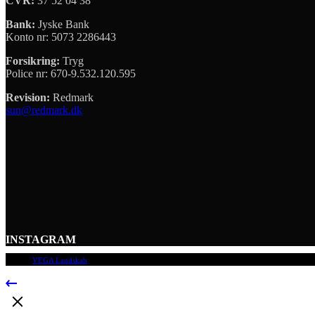
CVR:
37 52 04 38
Bank:
Jyske Bank
Konto nr: 5073 2286443
Forsikring:
Tryg
Police nr: 670-9.532.120.595
Revision:
Redmark
sun@redmark.dk
INSTAGRAM
© 2009
VEGA Landskab
, Alle rettigheder forbeholdes.