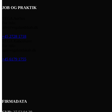
JOB OG PRAKTIK
VEGA Aarhus
For info:
adv@vegalandskab.dk
+45 2728 1718
VEGA København
For info:
ag@vegalandskab.dk
+45 6179 1755
FIRMADATA