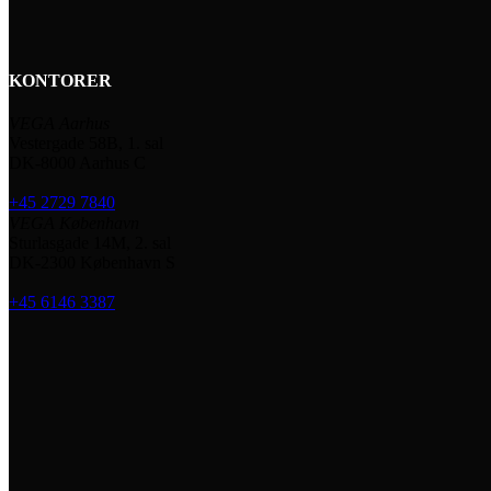
KONTORER
VEGA Aarhus
Vestergade 58B, 1. sal
DK-8000 Aarhus C
+45 2729 7840
VEGA København
Sturlasgade 14M, 2. sal
DK-2300 København S
+45 6146 3387