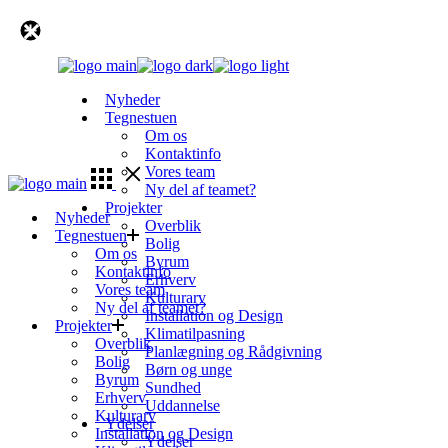
Skip
to
the
content
Nyheder
Tegnestuen
Om os
Kontaktinfo
Vores team
Ny del af teamet?
Projekter
Nyheder
Overblik
Tegnestuen
Bolig
Om os
Byrum
Kontaktinfo
Erhverv
Vores team
Kulturarv
Ny del af teamet?
Installation og Design
Projekter
Klimatilpasning
Overblik
Planlægning og Rådgivning
Bolig
Børn og unge
Byrum
Sundhed
Erhverv
Uddannelse
Kulturarv
Ydelser
Installation og Design
Ydelser