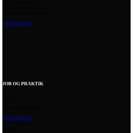
VEGA København
Sturlasgade 14M, 2. sal
DK-2300 København S
+45 6146 3387
JOB OG PRAKTIK
VEGA Aarhus
For info:
adv@vegalandskab.dk
+45 2728 1718
VEGA København
For info: