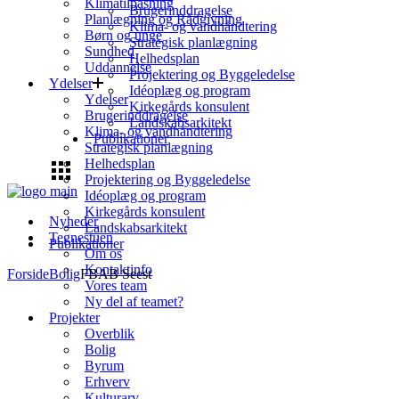
Klimatilpasning
Brugerinddragelse
Planlægning og Rådgivning
Klima- og vandhåndtering
Børn og unge
Strategisk planlægning
Sundhed
Helhedsplan
Uddannelse
Projektering og Byggeledelse
Ydelser
Idéoplæg og program
Ydelser
Kirkegårds konsulent
Brugerinddragelse
Landskabsarkitekt
Klima- og vandhåndtering
Publikationer
Strategisk planlægning
Helhedsplan
Projektering og Byggeledelse
Idéoplæg og program
Kirkegårds konsulent
Nyheder
Landskabsarkitekt
Tegnestuen
Publikationer
Om os
Kontaktinfo
Forside
Bolig
FBAB Seest
Vores team
Ny del af teamet?
Projekter
Overblik
Bolig
Byrum
Erhverv
Kulturarv