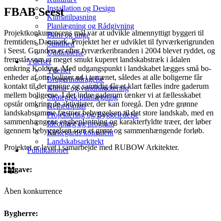
Installation og Design
FBAB Seest
Klimatilpasning
Planlægning og Rådgivning
Projektkonkurrencens mål var at udvikle al­mennyttigt byggeri til
Børn og unge
fremtidens Danmark. Projektet her er udviklet til fyrværkerigrun­den
Sundhed
i Seest. Grunden er efter fyrværkeri­branden i 2004 blevet ryddet, og
Uddannelse
fremstår som et meget smukt kuperet landskab­stræk i ådalen
Ydelser
omkring Kolding. Med udgangspunkt i landskabet lægges små bo-
Ydelser
enheder af otte boliger ud i terræ­net, således at alle boligerne får
Brugerinddragelse
kontakt til det grønne og samtidig får et klart fælles indre gaderum
Klima- og vandhåndtering
mellem boligerne. I det indre gaderum tænker vi at fællesskabet
Strategisk planlægning
opstår omkring de aktiviteter, der kan foregå. Den ydre grønne
Helhedsplan
landskabsramme fæstner bebyggelsen til det store landskab, med en
Projektering og Byggeledelse
sammenhængene engbeplantning og karakterfyldte træer, der løber
Idéoplæg og program
igen­nem bebyggelsen som et grønt og sam­menhængende forløb.
Kirkegårds konsulent
Landskabsarkitekt
Projektet er lavet i samarbejde med RUBOW Arkitekter.
Publikationer
Opgave:
Åben konkurrence
Bygherre: