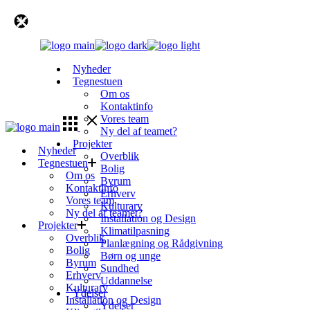
Skip
to
the
content
Nyheder
Tegnestuen
Om os
Kontaktinfo
Vores team
Ny del af teamet?
Projekter
Nyheder
Overblik
Tegnestuen
Bolig
Om os
Byrum
Kontaktinfo
Erhverv
Vores team
Kulturarv
Ny del af teamet?
Installation og Design
Projekter
Klimatilpasning
Overblik
Planlægning og Rådgivning
Bolig
Børn og unge
Byrum
Sundhed
Erhverv
Uddannelse
Kulturarv
Ydelser
Installation og Design
Ydelser