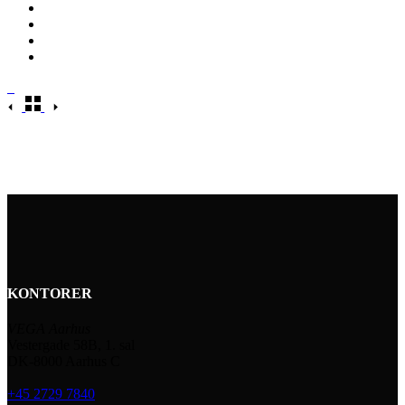
KONTORER
VEGA Aarhus
Vestergade 58B, 1. sal
DK-8000 Aarhus C
+45 2729 7840