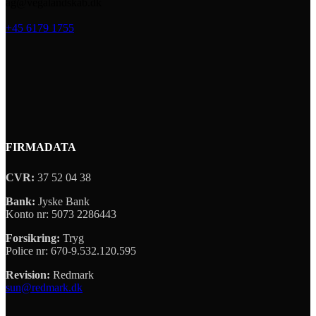
ag@vegalandskab.dk
+45 6179 1755
FIRMADATA
CVR:
37 52 04 38
Bank:
Jyske Bank
Konto nr: 5073 2286443
Forsikring:
Tryg
Police nr: 670-9.532.120.595
Revision:
Redmark
sun@redmark.dk