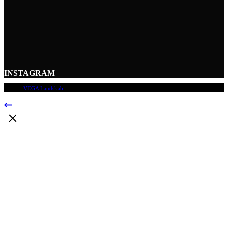
INSTAGRAM
© 2009
VEGA Landskab
, Alle rettigheder forbeholdes.