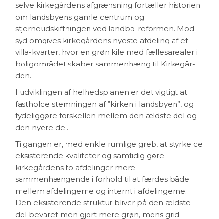
selve kirkegårdens afgrænsning fortæller historien
om landsby­ens gamle centrum og
stjerneudskiftningen ved landbo-reformen. Mod
syd omgives kirkegårdens nyeste afdeling af et
villa-kvarter, hvor en grøn kile med fællesarealer i
boligområdet skaber sammenhæng til Kirkegår­
den.
I udviklingen af helhedsplanen er det vigtigt at
fastholde stemningen af ”kirken i landsbyen”, og
tydeliggøre forskellen mellem den ældste del og
den nyere del.
Tilgangen er, med enkle rumlige greb, at styrke de
ek­sisterende kvaliteter og samtidig gøre
kirkegårdens to afdelinger mere
sammenhængende i forhold til at færdes både
mellem afdelingerne og internt i afdelin­gerne.
Den eksisterende struktur bliver på den æld­ste
del bevaret men gjort mere grøn, mens grid-