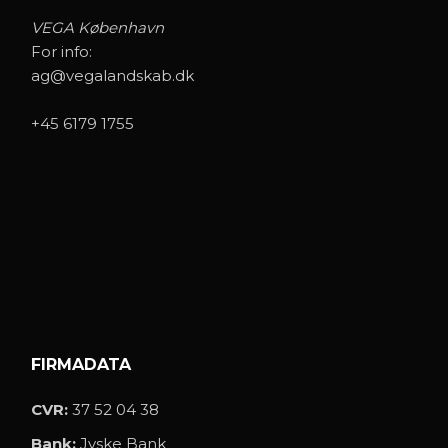
VEGA København
For info:
ag@vegalandskab.dk
+45 6179 1755
FIRMADATA
CVR:
37 52 04 38
Bank:
Jyske Bank