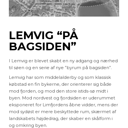
LEMVIG “PÅ
BAGSIDEN”
I Lemvig er blevet skabt en ny adgang og nærhed
til søen og en serie af nye ”byrum på bagsiden”.
Lemvig har som middelalderby og som klassisk
købstad en fin bykerne, der orienterer sig både
mod fjorden, og mod den store istids-sø midt i
byen. Mod nordvest og fjordsiden er uderummet
eksponeret for Limfjordens åbne vidder, mens der
mod sydøst er mere beskyttede rum, skærmet af
landskabets højdedrag, der skaber en skålform i
og omkring byen.