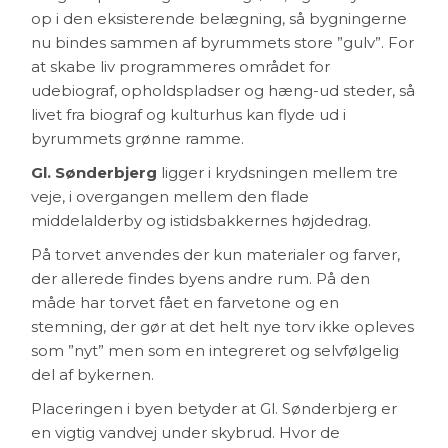
op i den eksisterende belægning, så bygningerne
nu bindes sammen af byrummets store ”gulv”. For
at skabe liv programmeres området for
udebiograf, opholdspladser og hæng-ud steder, så
livet fra biograf og kulturhus kan flyde ud i
byrummets grønne ramme.
Gl. Sønderbjerg
ligger i krydsningen mellem tre
veje, i overgangen mellem den flade
middelalderby og istidsbakkernes højdedrag.
På torvet anvendes der kun materialer og farver,
der allerede findes byens andre rum. På den
måde har torvet fået en farvetone og en
stemning, der gør at det helt nye torv ikke opleves
som ”nyt” men som en integreret og selvfølgelig
del af bykernen.
Placeringen i byen betyder at Gl. Sønderbjerg er
en vigtig vandvej under skybrud. Hvor de