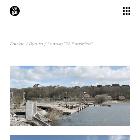
Skip
to
the
content
Forside
Byrum
Lemvig “På Bagsiden”