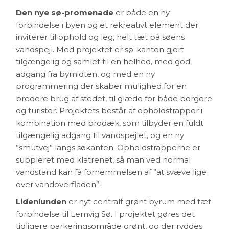
D
en nye sø-promenade
er både en ny
forbindelse i byen og et rekreativt element der
inviterer til ophold og leg, helt tæt på søens
vandspejl. Med projektet er sø-kanten gjort
tilgængelig og samlet til en helhed, med god
adgang fra bymidten, og med en ny
programmering der skaber mulighed for en
bredere brug af stedet, til glæde for både borgere
og turister. Projektets består af opholdstrapper i
kombination med brodæk, som tilbyder en fuldt
tilgængelig adgang til vandspejlet, og en ny
”smutvej” langs søkanten. Opholdstrapperne er
suppleret med klatrenet, så man ved normal
vandstand kan få fornemmelsen af ”at svæve lige
over vandoverfladen”.
Lidenlunden
er nyt centralt grønt byrum med tæt
forbindelse til Lemvig Sø. I projektet gøres det
tidligere parkeringsområde grønt, og der ryddes