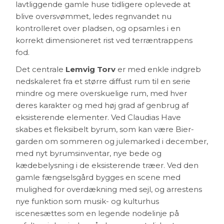
lavtliggende gamle huse tidligere oplevede at
blive oversvømmet, ledes regnvandet nu
kontrolleret over pladsen, og opsamles i en
korrekt dimensioneret rist ved terræntrappens
fod.
Det centrale
Lemvig Torv
er med enkle indgreb
nedskaleret fra et større diffust rum til en serie
mindre og mere overskuelige rum, med hver
deres karakter og med høj grad af genbrug af
eksisterende elementer. Ved Claudias Have
skabes et fleksibelt byrum, som kan være Bier-
garden om sommeren og julemarked i december,
med nyt byrumsinventar, nye bede og
kædebelysning i de eksisterende træer. Ved den
gamle fængselsgård bygges en scene med
mulighed for overdækning med sejl, og arrestens
nye funktion som musik- og kulturhus
iscenesættes som en legende nodelinje på