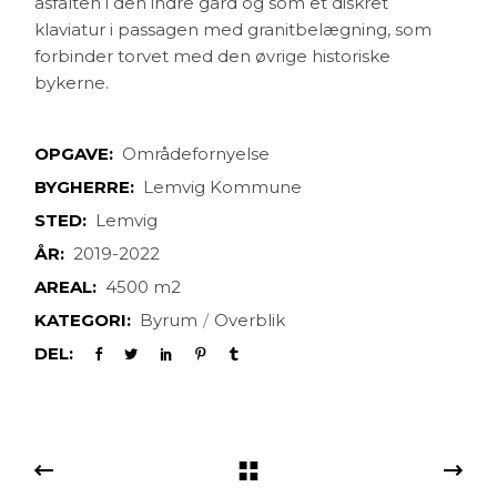
asfalten i den indre gård og som et diskret
klaviatur i passagen med granitbelægning, som
forbinder torvet med den øvrige
historiske
bykerne.
OPGAVE:
Områdefornyelse
BYGHERRE:
Lemvig Kommune
STED:
Lemvig
ÅR:
2019-2022
AREAL:
4500 m2
KATEGORI:
Byrum
Overblik
DEL: