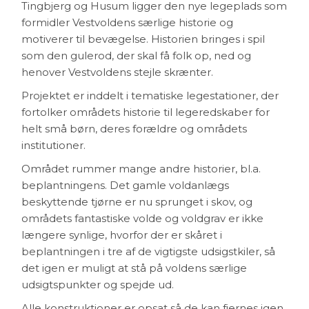
Tingbjerg og Husum ligger den nye legeplads som
formidler Vestvoldens særlige historie og
motiverer til bevægelse. Historien bringes i spil
som den gulerod, der skal få folk op, ned og
henover Vestvoldens stejle skrænter.
Projektet er inddelt i tematiske legestationer, der
fortolker områdets historie til legeredskaber for
helt små børn, deres forældre og områdets
institutioner.
Området rummer mange andre historier, bl.a.
beplantningens. Det gamle voldanlægs
beskyttende tjørne er nu sprunget i skov, og
områdets fantastiske volde og voldgrav er ikke
længere synlige, hvorfor der er skåret i
beplantningen i tre af de vigtigste udsigstkiler, så
det igen er muligt at stå på voldens særlige
udsigtspunkter og spejde ud.
Alle konstruktioner er opsat så de kan fjernes igen