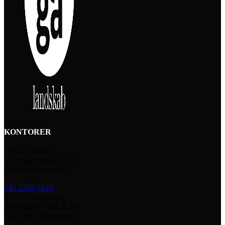
KONTORER
VEGA Aarhus
Vestergade 58B, 1. sal
DK-8000 Aarhus C
+45 2729 7840
VEGA København
Sturlasgade 14M, 2. sal
DK-2300 København S