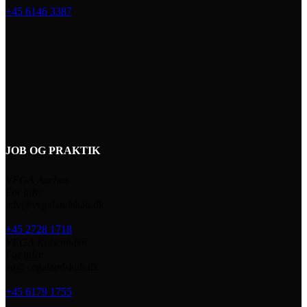
+45 6146 3387
JOB OG PRAKTIK
VEGA Aarhus
For info:
adv@vegalandskab.dk
+45 2728 1718
VEGA København
For info:
ag@vegalandskab.dk
+45 6179 1755