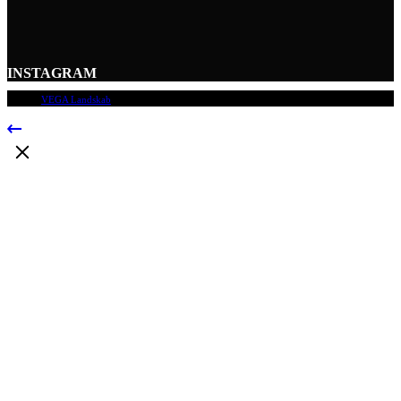
INSTAGRAM
© 2009
VEGA Landskab
, Alle rettigheder forbeholdes.