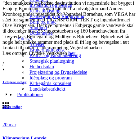
“den smukkeste og bedste daginstitution vi nogensinde har bygget i
Installation og Design
Esbjerg Kommune” sådan lød det fra udvalgsformand Anders
Klimatilpasning
Kronborg under rejsegildet for Vognsbøl Børnehus, som VEGA har
Planlægning og Rådgivning
stået for sammen med TRANSFORM, TEKT og ingeniørfirmaet
Børn og unge
Olav Kristensen. Det nye børnehus i Esbjergs gamle vandværk skal
Sundhed
til december huse 55 vuggestuebørn og 160 børnehavebørn fra
Uddannelse
Tovværkets Børnegård og Midtbyens Børnehave. Børnehuset får
Ydelser
nogle helt unikke rammer med plads til fri leg og bevægelse i tæt
Ydelser
kontakt til naturen, uderummet og Vognsbølparken.
Brugerinddragelse
Læs omtalen i Jydske Vestkysten
her
Klima- og vandhåndtering
Strategisk planlægning
/
Helhedsplan
Projektering og Byggeledelse
Idéoplæg og program
Tidligere indlæg
Kirkegårds konsulent
Landskabsarkitekt
Publikationer
Næste indlæg
20
mar
Klimatorium Lemvig