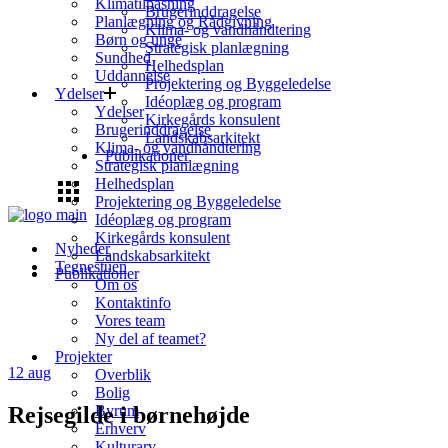
Klimatilpasning
Brugerinddragelse
Planlægning og Rådgivning
Klima- og vandhåndtering
Børn og unge
Strategisk planlægning
Sundhed
Helhedsplan
Uddannelse
Projektering og Byggeledelse
Ydelser
Idéoplæg og program
Ydelser
Kirkegårds konsulent
Brugerinddragelse
Landskabsarkitekt
Klima- og vandhåndtering
Publikationer
Strategisk planlægning
Helhedsplan
Projektering og Byggeledelse
Idéoplæg og program
Kirkegårds konsulent
Nyheder
Landskabsarkitekt
Tegnestuen
Publikationer
Om os
Kontaktinfo
Vores team
Ny del af teamet?
Projekter
12
aug
Overblik
Bolig
Rejsegilde i børnehøjde
Byrum
Erhverv
Kulturarv