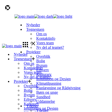
Skip
to
the
content
Nyheder
Tegnestuen
Om os
Kontaktinfo
Vores team
Ny del af teamet?
Projekter
Nyheder
Overblik
Tegnestuen
Bolig
Om os
Byrum
Kontaktinfo
Erhverv
Vores team
Kulturarv
Ny del af teamet?
Installation og Design
Projekter
Klimatilpasning
Overblik
Planlægning og Rådgivning
Bolig
Børn og unge
Byrum
Sundhed
Erhverv
Uddannelse
Kulturarv
Ydelser
Installation og Design
Ydelser