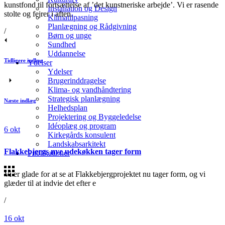
kunstfond til fortsættelse af ’det kunstneriske arbejde’. Vi er rasende
Installation og Design
stolte og fejrer i aften.
Klimatilpasning
Planlægning og Rådgivning
/
Børn og unge
Sundhed
Uddannelse
Tidligere indlæg
Ydelser
Ydelser
Brugerinddragelse
Klima- og vandhåndtering
Strategisk planlægning
Næste indlæg
Helhedsplan
Projektering og Byggeledelse
Idéoplæg og program
6
okt
Kirkegårds konsulent
Landskabsarkitekt
Flakkebjergs nye udekøkken tager form
Publikationer
Vi er glade for at se at Flakkebjergprojektet nu tager form, og vi
glæder til at indvie det efter e
/
16
okt