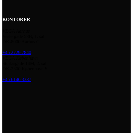
KONTORER
VEGA Aarhus
Vestergade 58B, 1. sal
DK-8000 Aarhus C
+45 2729 7840
VEGA København
Sturlasgade 14M, 2. sal
DK-2300 København S
+45 6146 3387