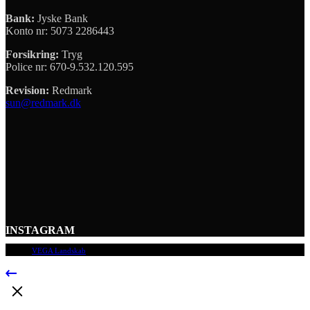
Bank:
Jyske Bank
Konto nr: 5073 2286443
Forsikring:
Tryg
Police nr: 670-9.532.120.595
Revision:
Redmark
sun@redmark.dk
INSTAGRAM
© 2009
VEGA Landskab
, Alle rettigheder forbeholdes.