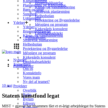
Klimatilpasning
Brugerinddragelse
Planlægning og Rådgivning
Klima- og vandhåndtering
Børn og unge
Strategisk planlægning
Sundhed
Helhedsplan
Uddannelse
Projektering og Byggeledelse
Ydelser
Idéoplæg og program
Ydelser
Kirkegårds konsulent
Brugerinddragelse
Landskabsarkitekt
Klima- og vandhåndtering
Publikationer
Strategisk planlægning
Helhedsplan
Projektering og Byggeledelse
Idéoplæg og program
Kirkegårds konsulent
Nyheder
Landskabsarkitekt
Tegnestuen
Publikationer
Om os
Kontaktinfo
Vores team
Ny del af teamet?
10
maj
Projekter
Overblik
Statens kunstfond legat
Bolig
Byrum
Erhverv
MIST + grassat har tilsammen fået et et-årigt arbejdslegat fra Statens
Kulturarv