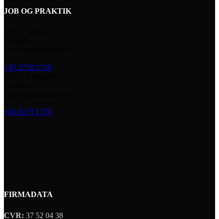
JOB OG PRAKTIK
VEGA Aarhus
For info:
adv@vegalandskab.dk
+45 2728 1718
VEGA København
For info:
ag@vegalandskab.dk
+45 6179 1755
FIRMADATA
CVR:
37 52 04 38