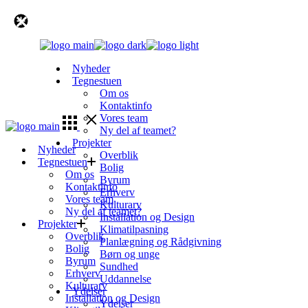
Skip
to
the
content
Nyheder
Tegnestuen
Om os
Kontaktinfo
Vores team
Ny del af teamet?
Projekter
Nyheder
Overblik
Tegnestuen
Bolig
Om os
Byrum
Kontaktinfo
Erhverv
Vores team
Kulturarv
Ny del af teamet?
Installation og Design
Projekter
Klimatilpasning
Overblik
Planlægning og Rådgivning
Bolig
Børn og unge
Byrum
Sundhed
Erhverv
Uddannelse
Kulturarv
Ydelser
Installation og Design
Ydelser