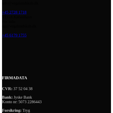
adv@vegalandskab.dk
+45 2728 1718
VEGA København
For info:
ag@vegalandskab.dk
+45 6179 1755
FIRMADATA
CVR:
37 52 04 38
Bank:
Jyske Bank
Konto nr: 5073 2286443
Forsikring:
Tryg