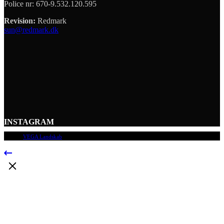
Police nr: 670-9.532.120.595
Revision:
Redmark
sun@redmark.dk
INSTAGRAM
© 2009
VEGA Landskab
, Alle rettigheder forbeholdes.