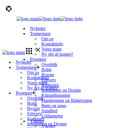
Skip
to
the
content
Nyheder
Tegnestuen
Om os
Kontaktinfo
Vores team
Ny del af teamet?
Projekter
Nyheder
Overblik
Tegnestuen
Bolig
Om os
Byrum
Kontaktinfo
Erhverv
Vores team
Kulturarv
Ny del af teamet?
Installation og Design
Projekter
Klimatilpasning
Overblik
Planlægning og Rådgivning
Bolig
Børn og unge
Byrum
Sundhed
Erhverv
Uddannelse
Kulturarv
Ydelser
Installation og Design
Ydelser