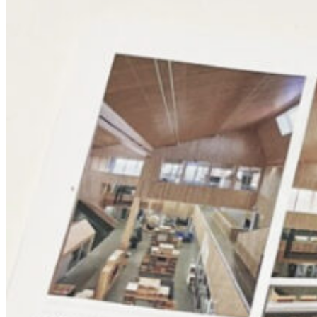
Installation og Design
Klimatilpasning
Planlægning og Rådgivning
Børn og unge
Sundhed
Uddannelse
Ydelser
Ydelser
Brugerinddragelse
Klima- og vandhåndtering
Strategisk planlægning
Helhedsplan
Projektering og Byggeledelse
Idéoplæg og program
Kirkegårds konsulent
Landskabsarkitekt
Publikationer