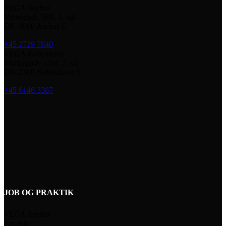
VEGA Aarhus
Vestergade 58B, 1. sal
DK-8000 Aarhus C
+45 2729 7840
VEGA København
Sturlasgade 14M, 2. sal
DK-2300 København S
+45 6146 3387
JOB OG PRAKTIK
VEGA Aarhus
For info: