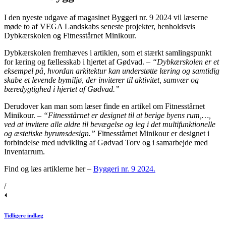
I den nyeste udgave af magasinet Byggeri nr. 9 2024 vil læserne
møde to af VEGA Landskabs seneste projekter, henholdsvis
Dybkærskolen og Fitnesstårnet Minikour.
Dybkærskolen fremhæves i artiklen, som et stærkt samlingspunkt
for læring og fællesskab i hjertet af Gødvad. –
“Dybkærskolen er et
eksempel på, hvordan arkitektur kan understøtte læring og samtidig
skabe et levende bymiljø, der inviterer til aktivitet, samvær og
bæredygtighed i hjertet af Gødvad.”
Derudover kan man som læser finde en artikel om Fitnesstårnet
Minikour. –
“Fitnesstårnet er designet til at berige byens rum,…,
ved at invitere alle aldre til bevægelse og leg i det multifunktionelle
og æstetiske byrumsdesign.”
Fitnesstårnet Minikour er designet i
forbindelse med udvikling af Gødvad Torv og i samarbejde med
Inventarrum.
Find og læs artiklerne her –
Byggeri nr. 9 2024.
/
Tidligere indlæg