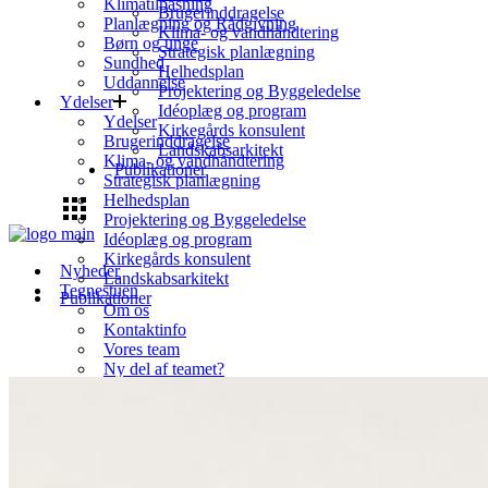
Klimatilpasning
Brugerinddragelse
Planlægning og Rådgivning
Klima- og vandhåndtering
Børn og unge
Strategisk planlægning
Sundhed
Helhedsplan
Uddannelse
Projektering og Byggeledelse
Ydelser
Idéoplæg og program
Ydelser
Kirkegårds konsulent
Brugerinddragelse
Landskabsarkitekt
Klima- og vandhåndtering
Publikationer
Strategisk planlægning
Helhedsplan
Projektering og Byggeledelse
Idéoplæg og program
Kirkegårds konsulent
Nyheder
Landskabsarkitekt
Tegnestuen
Publikationer
Om os
Kontaktinfo
Vores team
Ny del af teamet?
Projekter
Overblik
Bolig
Byrum
Erhverv
Kulturarv