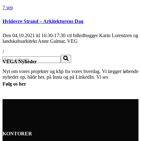
7
sep
Hvidovre Strand – Arkitekturens Dag
Den 04.10.2021 kl 16:30-17:30 vil billedhugger Karin Lorentzen og
landskabsarkitekt Anne Galmar, VEG
/
Søg
VEGA Nyheder
Nyt om vores projekter og klip fra vores hverdag. Vi lægger løbende
nyheder op, både her, på Insta og på LinkedIn. Vi ses
Følg os her
KONTORER