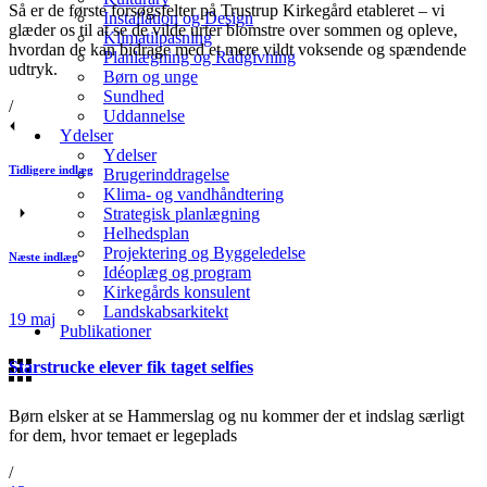
Så er de første forsøgsfelter på Trustrup Kirkegård etableret – vi
Installation og Design
glæder os til at se de vilde urter blomstre over sommen og opleve,
Klimatilpasning
hvordan de kan bidrage med et mere vildt voksende og spændende
Planlægning og Rådgivning
udtryk.
Børn og unge
Sundhed
/
Uddannelse
Ydelser
Ydelser
Tidligere indlæg
Brugerinddragelse
Klima- og vandhåndtering
Strategisk planlægning
Helhedsplan
Projektering og Byggeledelse
Næste indlæg
Idéoplæg og program
Kirkegårds konsulent
Landskabsarkitekt
19
maj
Publikationer
Starstrucke elever fik taget selfies
Børn elsker at se Hammerslag og nu kommer der et indslag særligt
for dem, hvor temaet er legeplads
/