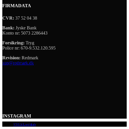
FIRMADATA
CVR:
37 52 04 38
Bank:
Jyske Bank
Konto nr: 5073 2286443
Forsikring:
Tryg
Police nr: 670-9.532.120.595
Revision:
Redmark
sun@redmark.dk
INSTAGRAM
© 2009
VEGA Landskab
, Alle rettigheder forbeholdes.