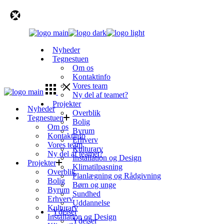
Skip
to
the
content
Nyheder
Tegnestuen
Om os
Kontaktinfo
Vores team
Ny del af teamet?
Projekter
Nyheder
Overblik
Tegnestuen
Bolig
Om os
Byrum
Kontaktinfo
Erhverv
Vores team
Kulturarv
Ny del af teamet?
Installation og Design
Projekter
Klimatilpasning
Overblik
Planlægning og Rådgivning
Bolig
Børn og unge
Byrum
Sundhed
Erhverv
Uddannelse
Kulturarv
Ydelser
Installation og Design
Ydelser