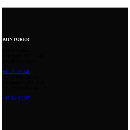
KONTORER
VEGA Aarhus
Vestergade 58B, 1. sal
DK-8000 Aarhus C
+45 2729 7840
VEGA København
Sturlasgade 14M, 2. sal
DK-2300 København S
+45 6146 3387