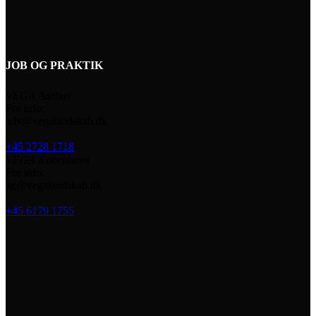
JOB OG PRAKTIK
VEGA Aarhus
For info:
adv@vegalandskab.dk
+45 2728 1718
VEGA København
For info:
ag@vegalandskab.dk
+45 6179 1755