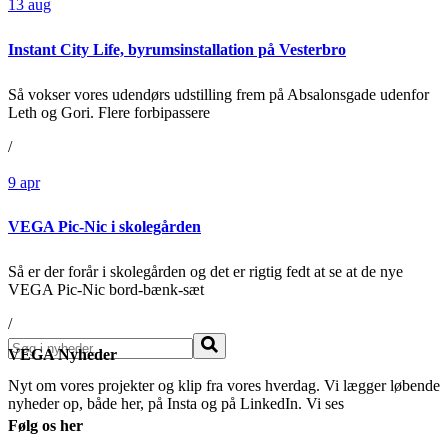
13
aug
Instant City Life, byrumsinstallation på Vesterbro
Så vokser vores udendørs udstilling frem på Absalonsgade udenfor
Leth og Gori. Flere forbipassere
/
9
apr
VEGA Pic-Nic i skolegården
Så er der forår i skolegården og det er rigtig fedt at se at de nye
VEGA Pic-Nic bord-bænk-sæt
/
Søg
VEGA Nyheder
Nyt om vores projekter og klip fra vores hverdag. Vi lægger løbende
nyheder op, både her, på Insta og på LinkedIn. Vi ses
Følg os her