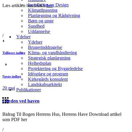
Installation og Design
Læs artiklen hos IAKS
her
Klimatilpasning
Planlægning og Rådgivning
Børn og unge
Sundhed
Uddannelse
/
Ydelser
Ydelser
Brugerinddragelse
Klima- og vandhåndtering
Tidligere indlæg
Strategisk planlægning
Helhedsplan
Projektering og Byggeledelse
Idéoplæg og program
Næste indlæg
Kirkegårds konsulent
Landskabsarkitekt
20
maj
Publikationer
Glæden ved haven
Bidrag Til Bogen Herrens Hus, Herrens Have Download artikel
som PDF her
/