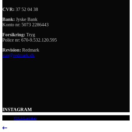
CVR:
37 52 04 38
Bank:
Jyske Bank
Konto nr: 5073 2286443
Forsikring:
Tryg
Police nr: 670-9.532.120.595
Revision:
Redmark
sun@redmark.dk
INSTAGRAM
© 2009
VEGA Landskab
, Alle rettigheder forbeholdes.