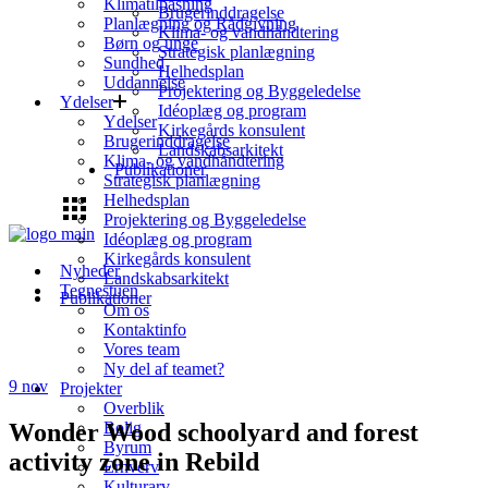
Klimatilpasning
Brugerinddragelse
Planlægning og Rådgivning
Klima- og vandhåndtering
Børn og unge
Strategisk planlægning
Sundhed
Helhedsplan
Uddannelse
Projektering og Byggeledelse
Ydelser
Idéoplæg og program
Ydelser
Kirkegårds konsulent
Brugerinddragelse
Landskabsarkitekt
Klima- og vandhåndtering
Publikationer
Strategisk planlægning
Helhedsplan
Projektering og Byggeledelse
Idéoplæg og program
Kirkegårds konsulent
Nyheder
Landskabsarkitekt
Tegnestuen
Publikationer
Om os
Kontaktinfo
Vores team
Ny del af teamet?
9
nov
Projekter
Overblik
Wonder Wood schoolyard and forest
Bolig
Byrum
activity zone in Rebild
Erhverv
Kulturarv