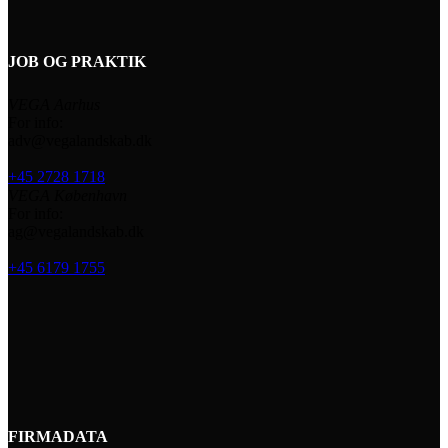
JOB OG PRAKTIK
VEGA Aarhus
For info:
adv@vegalandskab.dk
+45 2728 1718
VEGA København
For info:
ag@vegalandskab.dk
+45 6179 1755
FIRMADATA