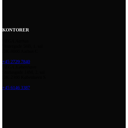
KONTORER
VEGA Aarhus
Vestergade 58B, 1. sal
DK-8000 Aarhus C
+45 2729 7840
VEGA København
Sturlasgade 14M, 2. sal
DK-2300 København S
+45 6146 3387