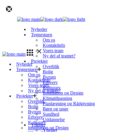
Skip
to
the
content
Nyheder
Tegnestuen
Om os
Kontaktinfo
Vores team
Ny del af teamet?
Projekter
Nyheder
Overblik
Tegnestuen
Bolig
Om os
Byrum
Kontaktinfo
Erhverv
Vores team
Kulturarv
Ny del af teamet?
Installation og Design
Projekter
Klimatilpasning
Overblik
Planlægning og Rådgivning
Bolig
Børn og unge
Byrum
Sundhed
Erhverv
Uddannelse
Kulturarv
Ydelser
Installation og Design
Ydelser