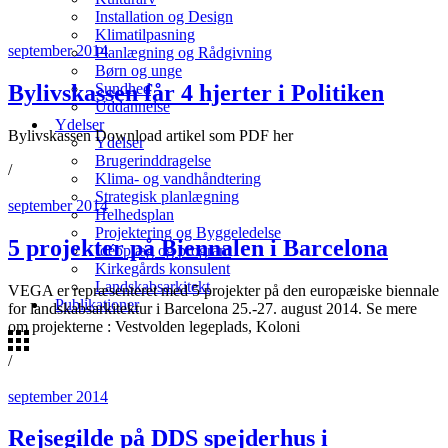
Installation og Design
Klimatilpasning
september 2014
Planlægning og Rådgivning
Børn og unge
Bylivskassen får 4 hjerter i Politiken
Sundhed
Uddannelse
Ydelser
Bylivskassen Download artikel som PDF her
Ydelser
Brugerinddragelse
/
Klima- og vandhåndtering
Strategisk planlægning
september 2014
Helhedsplan
Projektering og Byggeledelse
5 projekter på Biennalen i Barcelona
Idéoplæg og program
Kirkegårds konsulent
Landskabsarkitekt
VEGA er repræsenteret med 5 projekter på den europæiske biennale
Publikationer
for landskabsarkitektur i Barcelona 25.-27. august 2014. Se mere
om projekterne : Vestvolden legeplads, Koloni
/
september 2014
Rejsegilde på DDS spejderhus i