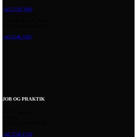
+45 2729 7840
VEGA København
Sturlasgade 14M, 2. sal
DK-2300 København S
+45 6146 3387
JOB OG PRAKTIK
VEGA Aarhus
For info:
adv@vegalandskab.dk
+45 2728 1718