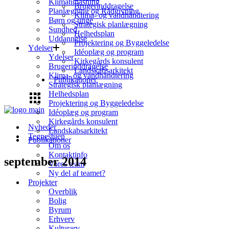
Klimatilpasning
Brugerinddragelse
Planlægning og Rådgivning
Klima- og vandhåndtering
Børn og unge
Strategisk planlægning
Sundhed
Helhedsplan
Uddannelse
Projektering og Byggeledelse
Ydelser
Idéoplæg og program
Ydelser
Kirkegårds konsulent
Brugerinddragelse
Landskabsarkitekt
Klima- og vandhåndtering
Publikationer
Strategisk planlægning
Helhedsplan
Projektering og Byggeledelse
Idéoplæg og program
Kirkegårds konsulent
Nyheder
Landskabsarkitekt
Tegnestuen
Publikationer
Om os
Kontaktinfo
september 2014
Vores team
Ny del af teamet?
Projekter
Overblik
Bolig
Byrum
Erhverv
Kulturarv