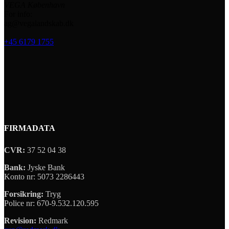
VEGA København
For info:
ag@vegalandskab.dk
+45 6179 1755
FIRMADATA
CVR:
37 52 04 38
Bank:
Jyske Bank
Konto nr: 5073 2286443
Forsikring:
Tryg
Police nr: 670-9.532.120.595
Revision:
Redmark