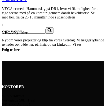
VEGA er med i Hammerslag på DR1, hvor vi fik mulighed for at
tage seerne med på en kort tur igennem dansk havehistorie. Se
med her, fra ca 25.15 minutter inde i udsendelsen
/
Søg
VEGA Nyheder
Nyt om vores projekter og klip fra vores hverdag. Vi lægger løbende
nyheder op, både her, på Insta og på LinkedIn. Vi ses
Følg os her
KONTORER
VEGA Aarhus
Vestergade 58B, 1. sal
DK-8000 Aarhus C