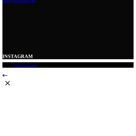
sun@redmark.dk
INSTAGRAM
© 2009
VEGA Landskab
, Alle rettigheder forbeholdes.