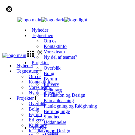
Skip
to
the
content
Nyheder
Tegnestuen
Om os
Kontaktinfo
Vores team
Ny del af teamet?
Projekter
Nyheder
Overblik
Tegnestuen
Bolig
Om os
Byrum
Kontaktinfo
Erhverv
Vores team
Kulturarv
Ny del af teamet?
Installation og Design
Projekter
Klimatilpasning
Overblik
Planlægning og Rådgivning
Bolig
Børn og unge
Byrum
Sundhed
Erhverv
Uddannelse
Kulturarv
Ydelser
Installation og Design
Ydelser