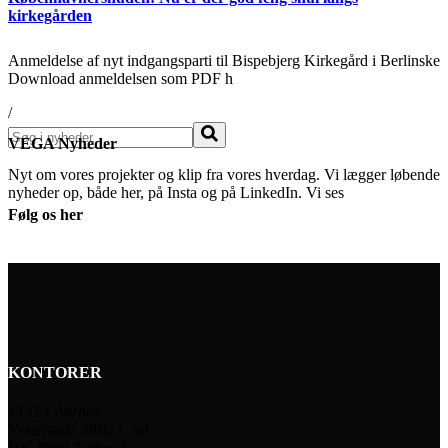
kirkegården
Anmeldelse af nyt indgangsparti til Bispebjerg Kirkegård i Berlinske
Download anmeldelsen som PDF h
/
Søg
VEGA Nyheder
Nyt om vores projekter og klip fra vores hverdag. Vi lægger løbende
nyheder op, både her, på Insta og på LinkedIn. Vi ses
Følg os her
KONTORER
VEGA Aarhus
Vestergade 58B, 1. sal
DK-8000 Aarhus C