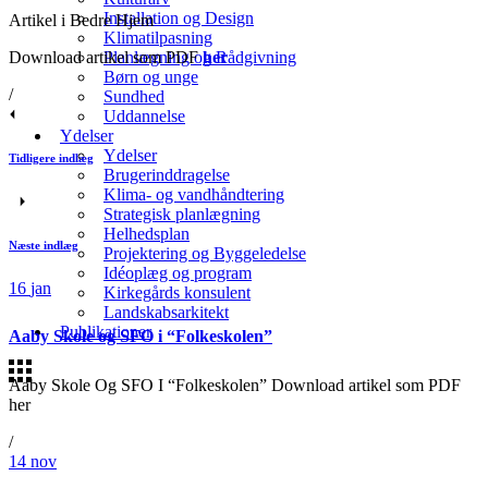
Installation og Design
Artikel i Bedre Hjem
Klimatilpasning
Download artikel som PDF
her
Planlægning og Rådgivning
Børn og unge
/
Sundhed
Uddannelse
Ydelser
Ydelser
Tidligere indlæg
Brugerinddragelse
Klima- og vandhåndtering
Strategisk planlægning
Helhedsplan
Næste indlæg
Projektering og Byggeledelse
Idéoplæg og program
16
jan
Kirkegårds konsulent
Landskabsarkitekt
Publikationer
Aaby Skole og SFO i “Folkeskolen”
Aaby Skole Og SFO I “Folkeskolen” Download artikel som PDF
her
/
14
nov