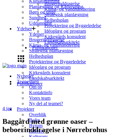
Klimatilpasning
Brugerinddragelse
Planlægning og Rådgivning
Klima- og vandhåndtering
Børn og unge
Strategisk planlægning
Sundhed
Helhedsplan
Uddannelse
Projektering og Byggeledelse
Ydelser
Idéoplæg og program
Ydelser
Kirkegårds konsulent
Brugerinddragelse
Landskabsarkitekt
Klima- og vandhåndtering
Publikationer
Strategisk planlægning
Helhedsplan
Projektering og Byggeledelse
Idéoplæg og program
Kirkegårds konsulent
Nyheder
Landskabsarkitekt
Tegnestuen
Publikationer
Om os
Kontaktinfo
Vores team
Ny del af teamet?
4
jan
Projekter
Overblik
Baggård med grønne oaser –
Bolig
Byrum
beboerinddragelse i Nørrebrohus
Erhverv
Kulturarv