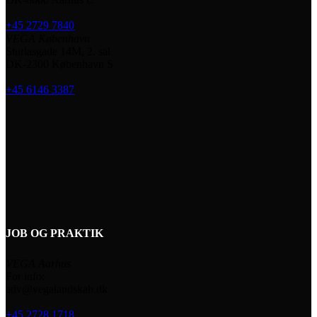
+45 2729 7840
VEGA København
Sturlasgade 14M, 2. sal
DK-2300 København S
+45 6146 3387
JOB OG PRAKTIK
VEGA Aarhus
For info:
adv@vegalandskab.dk
+45 2728 1718