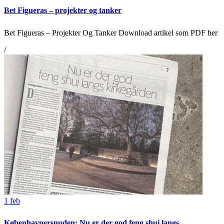
Bet Figueras – projekter og tanker
Bet Figueras – Projekter Og Tanker Download artikel som PDF her
/
1
feb
Københavnersnuden: Nu er der god feng shui langs