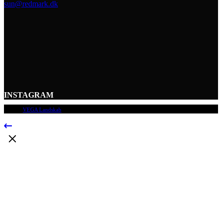
sun@redmark.dk
INSTAGRAM
© 2009
VEGA Landskab
, Alle rettigheder forbeholdes.