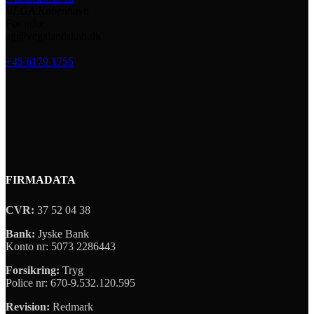
VEGA København
For info:
ag@vegalandskab.dk
+45 6179 1755
FIRMADATA
CVR:
37 52 04 38
Bank:
Jyske Bank
Konto nr: 5073 2286443
Forsikring:
Tryg
Police nr: 670-9.532.120.595
Revision:
Redmark