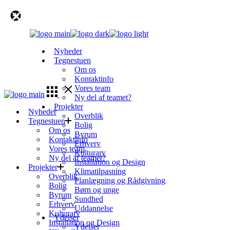
Skip
to
the
content
Nyheder
Tegnestuen
Om os
Kontaktinfo
Vores team
Ny del af teamet?
Projekter
Nyheder
Overblik
Tegnestuen
Bolig
Om os
Byrum
Kontaktinfo
Erhverv
Vores team
Kulturarv
Ny del af teamet?
Installation og Design
Projekter
Klimatilpasning
Overblik
Planlægning og Rådgivning
Bolig
Børn og unge
Byrum
Sundhed
Erhverv
Uddannelse
Kulturarv
Ydelser
Installation og Design
Ydelser