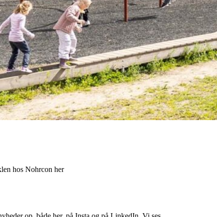
iklen hos Nohrcon her
nyheder op, både her, på Insta og på LinkedIn. Vi ses