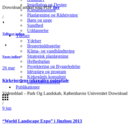
Installation og Design
Download artikel som PDF
her
Klimatilpasning
Planlægning og Rådgivning
/
Børn og unge
Sundhed
Uddannelse
Tidligere indlæg
Ydelser
Ydelser
Brugerinddragelse
Klima- og vandhåndtering
Strategisk planlægning
Næste indlæg
Helhedsplan
Projektering og Byggeledelse
26
mar
Idéoplæg og program
Kirkegårds konsulent
Kirkejordens rekreative potentiale
Landskabsarkitekt
Publikationer
Vidensblad – Park Og Landskab, Københavns Universitet Download 
/
9
jun
“World Landscape Expo” i Jinzhou 2013