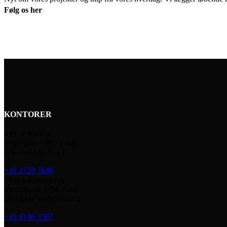
Følg os her
KONTORER
VEGA Aarhus
Vestergade 58B, 1. sal
DK-8000 Aarhus C
+45 2729 7840
VEGA København
Sturlasgade 14M, 2. sal
DK-2300 København S
+45 6146 3387