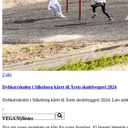
2
okt
Dybkærskolen i Silkeborg kåret til Årets skolebyggeri 2024
Dybkærskolen i Silkeborg kåret til Årets skolebyggeri 2024. Læs art
/
Søg
VEGA Nyheder
Nyt om vores projekter og klip fra vores hverdag. Vi lægger løbende 