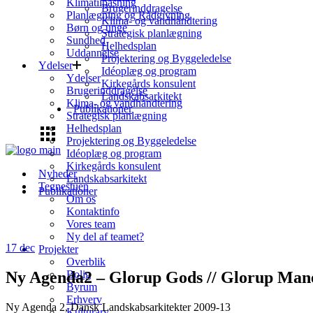
Klimatilpasning
Brugerinddragelse
Planlægning og Rådgivning
Klima- og vandhåndtering
Børn og unge
Strategisk planlægning
Sundhed
Helhedsplan
Uddannelse
Projektering og Byggeledelse
Ydelser
Idéoplæg og program
Ydelser
Kirkegårds konsulent
Brugerinddragelse
Landskabsarkitekt
Klima- og vandhåndtering
Publikationer
Strategisk planlægning
Helhedsplan
Projektering og Byggeledelse
Idéoplæg og program
Kirkegårds konsulent
Nyheder
Landskabsarkitekt
Tegnestuen
Publikationer
Om os
Kontaktinfo
Vores team
Ny del af teamet?
17
dec
Projekter
Overblik
Ny Agenda2 – Glorup Gods // Glorup Man
Bolig
Byrum
Erhverv
Ny Agenda 2, Dansk Landskabsarkitekter 2009-13
Kulturarv