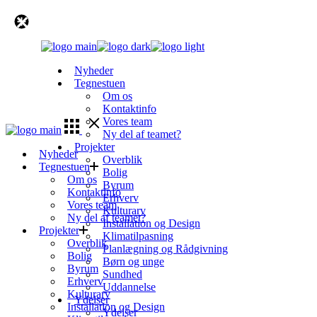
Skip
to
the
content
Nyheder
Tegnestuen
Om os
Kontaktinfo
Vores team
Ny del af teamet?
Projekter
Nyheder
Overblik
Tegnestuen
Bolig
Om os
Byrum
Kontaktinfo
Erhverv
Vores team
Kulturarv
Ny del af teamet?
Installation og Design
Projekter
Klimatilpasning
Overblik
Planlægning og Rådgivning
Bolig
Børn og unge
Byrum
Sundhed
Erhverv
Uddannelse
Kulturarv
Ydelser
Installation og Design
Ydelser