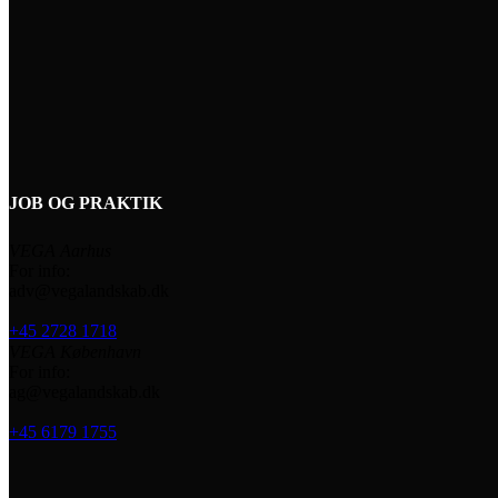
JOB OG PRAKTIK
VEGA Aarhus
For info:
adv@vegalandskab.dk
+45 2728 1718
VEGA København
For info:
ag@vegalandskab.dk
+45 6179 1755