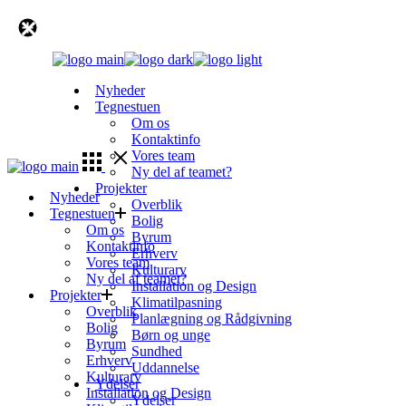
Skip
to
the
content
Nyheder
Tegnestuen
Om os
Kontaktinfo
Vores team
Ny del af teamet?
Projekter
Nyheder
Overblik
Tegnestuen
Bolig
Om os
Byrum
Kontaktinfo
Erhverv
Vores team
Kulturarv
Ny del af teamet?
Installation og Design
Projekter
Klimatilpasning
Overblik
Planlægning og Rådgivning
Bolig
Børn og unge
Byrum
Sundhed
Erhverv
Uddannelse
Kulturarv
Ydelser
Installation og Design
Ydelser