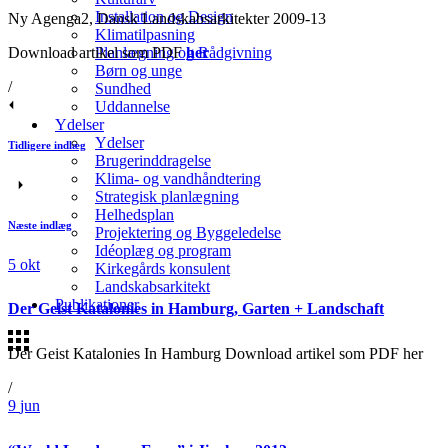
Installation og Design
Ny Agenga2, Dansk Landskabsarkitekter 2009-13
Klimatilpasning
Download artikel som PDF
her
Planlægning og Rådgivning
Børn og unge
/
Sundhed
Uddannelse
Ydelser
Ydelser
Tidligere indlæg
Brugerinddragelse
Klima- og vandhåndtering
Strategisk planlægning
Helhedsplan
Næste indlæg
Projektering og Byggeledelse
Idéoplæg og program
5
okt
Kirkegårds konsulent
Landskabsarkitekt
Publikationer
Der Geist Katalonies in Hamburg, Garten + Landschaft
Der Geist Katalonies In Hamburg Download artikel som PDF her
/
9
jun