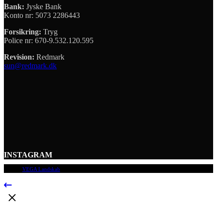
Bank:
Jyske Bank
Konto nr: 5073 2286443
Forsikring:
Tryg
Police nr: 670-9.532.120.595
Revision:
Redmark
sun@redmark.dk
INSTAGRAM
© 2009
VEGA Landskab
, Alle rettigheder forbeholdes.