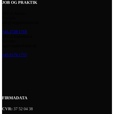
JOB OG PRAKTIK
VEGA Aarhus
For info:
adv@vegalandskab.dk
+45 2728 1718
VEGA København
For info:
ag@vegalandskab.dk
+45 6179 1755
FIRMADATA
CVR:
37 52 04 38