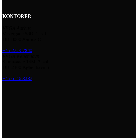
KONTORER
VEGA Aarhus
Vestergade 58B, 1. sal
DK-8000 Aarhus C
+45 2729 7840
VEGA København
Sturlasgade 14M, 2. sal
DK-2300 København S
+45 6146 3387