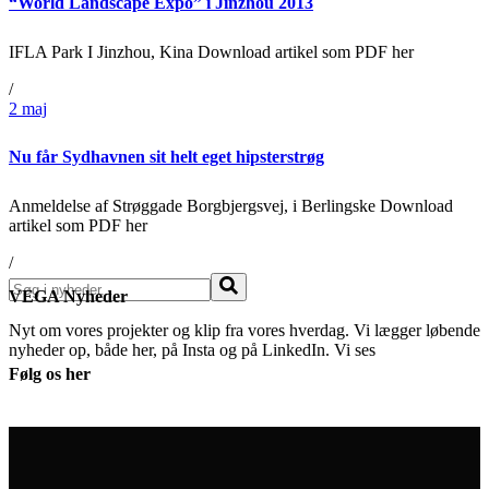
“World Landscape Expo” i Jinzhou 2013
IFLA Park I Jinzhou, Kina Download artikel som PDF her
/
2
maj
Nu får Sydhavnen sit helt eget hipsterstrøg
Anmeldelse af Strøggade Borgbjergsvej, i Berlingske Download
artikel som PDF her
/
Søg
VEGA Nyheder
Nyt om vores projekter og klip fra vores hverdag. Vi lægger løbende
nyheder op, både her, på Insta og på LinkedIn. Vi ses
Følg os her