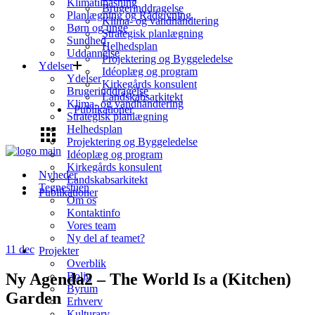
Klimatilpasning
Brugerinddragelse
Planlægning og Rådgivning
Klima- og vandhåndtering
Børn og unge
Strategisk planlægning
Sundhed
Helhedsplan
Uddannelse
Projektering og Byggeledelse
Ydelser
Idéoplæg og program
Ydelser
Kirkegårds konsulent
Brugerinddragelse
Landskabsarkitekt
Klima- og vandhåndtering
Publikationer
Strategisk planlægning
Helhedsplan
Projektering og Byggeledelse
Idéoplæg og program
Kirkegårds konsulent
Nyheder
Landskabsarkitekt
Tegnestuen
Publikationer
Om os
Kontaktinfo
Vores team
Ny del af teamet?
11
dec
Projekter
Overblik
Ny Agenda2 – The World Is a (Kitchen)
Bolig
Byrum
Garden
Erhverv
Kulturarv