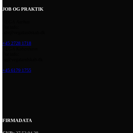
JOB OG PRAKTIK
VEGA Aarhus
For info:
adv@vegalandskab.dk
+45 2728 1718
VEGA København
For info:
ag@vegalandskab.dk
+45 6179 1755
FIRMADATA