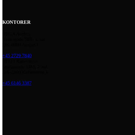
KONTORER
VEGA Aarhus
Vestergade 58B, 1. sal
DK-8000 Aarhus C
+45 2729 7840
VEGA København
Sturlasgade 14M, 2. sal
DK-2300 København S
+45 6146 3387