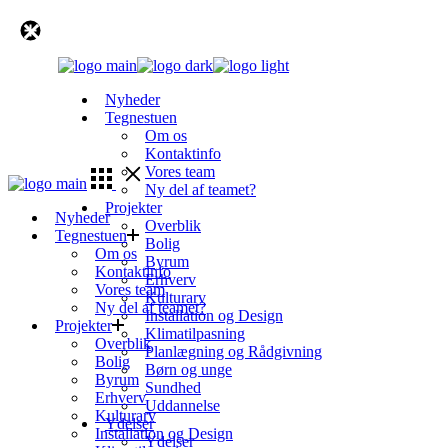
Skip
to
the
content
Nyheder
Tegnestuen
Om os
Kontaktinfo
Vores team
Ny del af teamet?
Projekter
Nyheder
Overblik
Tegnestuen
Bolig
Om os
Byrum
Kontaktinfo
Erhverv
Vores team
Kulturarv
Ny del af teamet?
Installation og Design
Projekter
Klimatilpasning
Overblik
Planlægning og Rådgivning
Bolig
Børn og unge
Byrum
Sundhed
Erhverv
Uddannelse
Kulturarv
Ydelser
Installation og Design
Ydelser