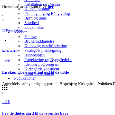
Installation og Design
Download artikel som PDF
her
Klimatilpasning
Planlægning og Rådgivning
/
Børn og unge
Sundhed
Uddannelse
Tidligere indlæg
Ydelser
Ydelser
Brugerinddragelse
Klima- og vandhåndtering
Strategisk planlægning
Næste indlæg
Helhedsplan
Projektering og Byggeledelse
1
feb
Idéoplæg og program
Kirkegårds konsulent
En skøn glorie og et hul ind til de døde
Landskabsarkitekt
Publikationer
Anmeldelse af nyt indgangsparti til Bispebjerg Kirkegård i Politik
/
1
feb
Fra de dødes gård til de levendes have