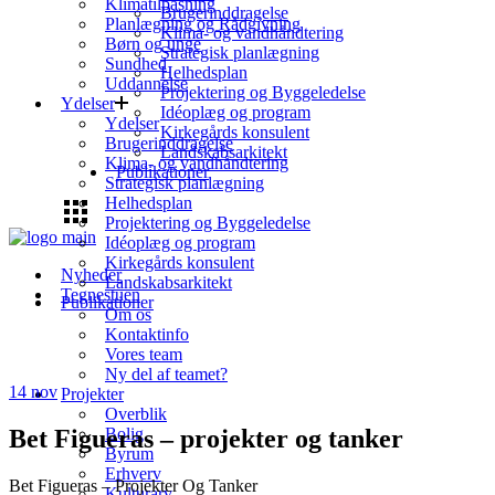
Klimatilpasning
Brugerinddragelse
Planlægning og Rådgivning
Klima- og vandhåndtering
Børn og unge
Strategisk planlægning
Sundhed
Helhedsplan
Uddannelse
Projektering og Byggeledelse
Ydelser
Idéoplæg og program
Ydelser
Kirkegårds konsulent
Brugerinddragelse
Landskabsarkitekt
Klima- og vandhåndtering
Publikationer
Strategisk planlægning
Helhedsplan
Projektering og Byggeledelse
Idéoplæg og program
Kirkegårds konsulent
Nyheder
Landskabsarkitekt
Tegnestuen
Publikationer
Om os
Kontaktinfo
Vores team
Ny del af teamet?
14
nov
Projekter
Overblik
Bet Figueras – projekter og tanker
Bolig
Byrum
Erhverv
Bet Figueras – Projekter Og Tanker
Kulturarv