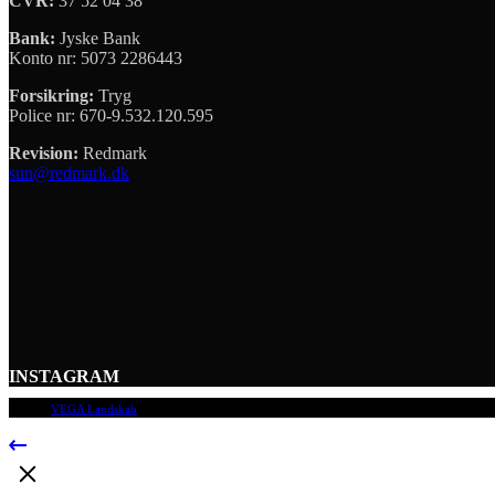
CVR:
37 52 04 38
Bank:
Jyske Bank
Konto nr: 5073 2286443
Forsikring:
Tryg
Police nr: 670-9.532.120.595
Revision:
Redmark
sun@redmark.dk
INSTAGRAM
© 2009
VEGA Landskab
, Alle rettigheder forbeholdes.