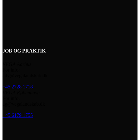
JOB OG PRAKTIK
VEGA Aarhus
For info:
adv@vegalandskab.dk
+45 2728 1718
VEGA København
For info:
ag@vegalandskab.dk
+45 6179 1755