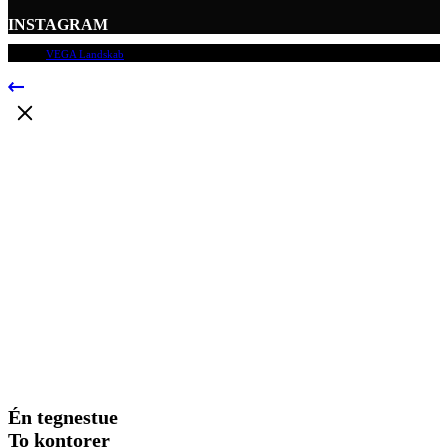
INSTAGRAM
© 2009
VEGA Landskab
, Alle rettigheder forbeholdes.
Én tegnestue
To kontorer