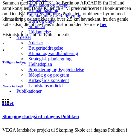
Sammen med TOPOTEK1 fra Berlin og ARCADIS fra Holland,
Installation og Design
samt konsulent Dorte Killerich er vi prækvalificeret til konkurrencen
Klimatilpasning
om Den Blå Kant i Svendborg. Projektet kombinerer byrum med
Planlægning og Rådgivning
klimasikring og strækker sig over 2,5 km havnekant, fra den gamle
Børn og unge
købstadsmidte til havnens industriområder. Se mere
her
Sundhed
Uddannelse
Historisk foto lånt fra fynhistorie.dk
Ydelser
Ydelser
/
Brugerinddragelse
Klima- og vandhåndtering
Strategisk planlægning
Tidligere indlæg
Helhedsplan
Projektering og Byggeledelse
Idéoplæg og program
Kirkegårds konsulent
Landskabsarkitekt
Næste indlæg
Publikationer
16
feb
Skørping skolegård i dagens Politiken
VEGA landskabs projekt til Skørping Skole er i dagens Politiken i