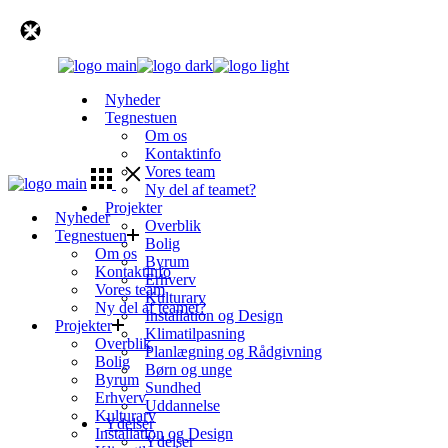
Skip
to
the
content
Nyheder
Tegnestuen
Om os
Kontaktinfo
Vores team
Ny del af teamet?
Projekter
Nyheder
Overblik
Tegnestuen
Bolig
Om os
Byrum
Kontaktinfo
Erhverv
Vores team
Kulturarv
Ny del af teamet?
Installation og Design
Projekter
Klimatilpasning
Overblik
Planlægning og Rådgivning
Bolig
Børn og unge
Byrum
Sundhed
Erhverv
Uddannelse
Kulturarv
Ydelser
Installation og Design
Ydelser