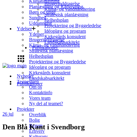
Klimatilpasning
Brugerinddragelse
Planlægning og Rådgivning
Klima- og vandhåndtering
Børn og unge
Strategisk planlægning
Sundhed
Helhedsplan
Uddannelse
Projektering og Byggeledelse
Ydelser
Idéoplæg og program
Ydelser
Kirkegårds konsulent
Brugerinddragelse
Landskabsarkitekt
Klima- og vandhåndtering
Publikationer
Strategisk planlægning
Helhedsplan
Projektering og Byggeledelse
Idéoplæg og program
Kirkegårds konsulent
Nyheder
Landskabsarkitekt
Tegnestuen
Publikationer
Om os
Kontaktinfo
Vores team
Ny del af teamet?
Projekter
26
jul
Overblik
Bolig
Den Blå Kant i Svendborg
Byrum
Erhverv
Kulturarv