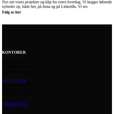
Nyt om vores projekter og klip fra vores hverdag. Vi lægger løbende
nyheder op, både her, på Insta og på LinkedIn. Vi ses
Følg os her
KONTORER
VEGA Aarhus
Vestergade 58B, 1. sal
DK-8000 Aarhus C
+45 2729 7840
VEGA København
Sturlasgade 14M, 2. sal
DK-2300 København S
+45 6146 3387