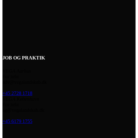
JOB OG PRAKTIK
VEGA Aarhus
For info:
adv@vegalandskab.dk
+45 2728 1718
VEGA København
For info:
ag@vegalandskab.dk
+45 6179 1755