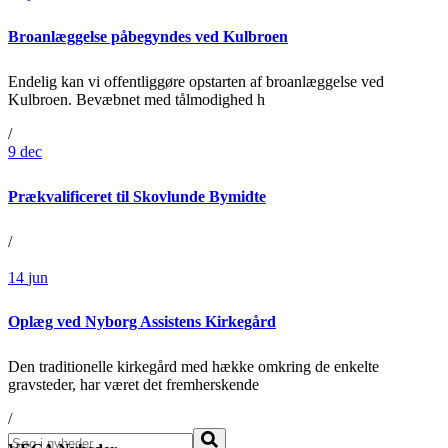
Broanlæggelse påbegyndes ved Kulbroen
Endelig kan vi offentliggøre opstarten af broanlæggelse ved
Kulbroen. Bevæbnet med tålmodighed h
/
9
dec
Prækvalificeret til Skovlunde Bymidte
/
14
jun
Oplæg ved Nyborg Assistens Kirkegård
Den traditionelle kirkegård med hække omkring de enkelte
gravsteder, har været det fremherskende
/
Søg