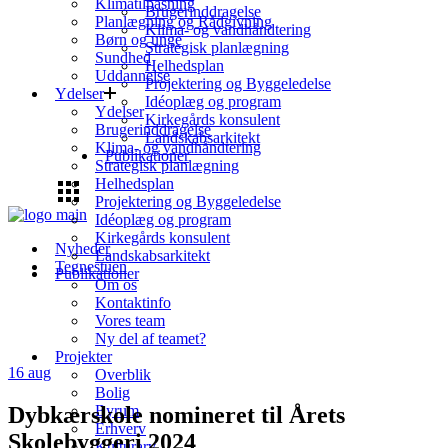
Klimatilpasning
Brugerinddragelse
Planlægning og Rådgivning
Klima- og vandhåndtering
Børn og unge
Strategisk planlægning
Sundhed
Helhedsplan
Uddannelse
Projektering og Byggeledelse
Ydelser
Idéoplæg og program
Ydelser
Kirkegårds konsulent
Brugerinddragelse
Landskabsarkitekt
Klima- og vandhåndtering
Publikationer
Strategisk planlægning
Helhedsplan
Projektering og Byggeledelse
Idéoplæg og program
Kirkegårds konsulent
Nyheder
Landskabsarkitekt
Tegnestuen
Publikationer
Om os
Kontaktinfo
Vores team
Ny del af teamet?
Projekter
16
aug
Overblik
Bolig
Dybkærskole nomineret til Årets
Byrum
Erhverv
Skolebyggeri 2024
Kulturarv