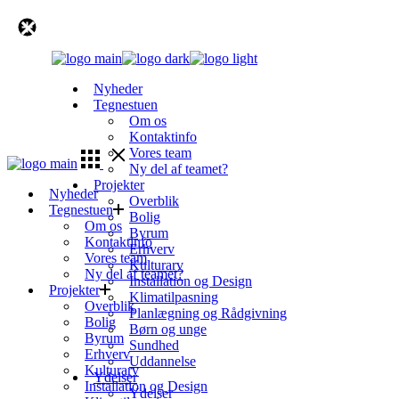
Skip
to
the
content
Nyheder
Tegnestuen
Om os
Kontaktinfo
Vores team
Ny del af teamet?
Projekter
Nyheder
Overblik
Tegnestuen
Bolig
Om os
Byrum
Kontaktinfo
Erhverv
Vores team
Kulturarv
Ny del af teamet?
Installation og Design
Projekter
Klimatilpasning
Overblik
Planlægning og Rådgivning
Bolig
Børn og unge
Byrum
Sundhed
Erhverv
Uddannelse
Kulturarv
Ydelser
Installation og Design
Ydelser