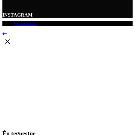
INSTAGRAM
© 2009
VEGA Landskab
, Alle rettigheder forbeholdes.
Én tegnestue