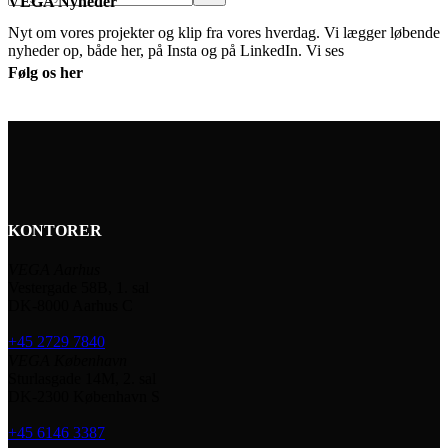
VEGA Nyheder
Nyt om vores projekter og klip fra vores hverdag. Vi lægger løbende
nyheder op, både her, på Insta og på LinkedIn. Vi ses
Følg os her
KONTORER
VEGA Aarhus
Vestergade 58B, 1. sal
DK-8000 Aarhus C
+45 2729 7840
VEGA København
Sturlasgade 14M, 2. sal
DK-2300 København S
+45 6146 3387