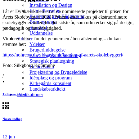
Installation og Design
Klimatilpasning
I år er Dybkærskolen en af de nominerede projekter til prisen for
Planlægning og Rådgivning
Årets Skolebyggeri 2024! Prisen sætter fokus på ekstraordinære
Børn og unge
skolebyggerier inden for det sidste år, som udmærker sig på design,
Sundhed
pædagogik og bæredygtighed.
Uddannelse
Vinderen bliver fundet gennem en åben afstemning – du kan
Ydelser
stemme her:
Ydelser
Brugerinddragelse
https://nohrcon.dk/vidensbank/kaaring-af-aarets-skolebyggeri/
Klima- og vandhåndtering
Strategisk planlægning
Foto: Silkeborg Kommune
Helhedsplan
Projektering og Byggeledelse
/
Idéoplæg og program
Kirkegårds konsulent
Landskabsarkitekt
Publikationer
Tidligere indlæg
Næste indlæg
12
jun