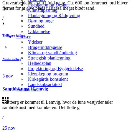
Gravearbejderne er nu i fuld gang. Ca. 600 ton forurenet jord bliver
Installation og Design
fjernet for at give plads til ligeså meget blødt sand.
Klimatilpasning
Planlægning og Rådgivning
/
Børn og unge
Sundhed
Uddannelse
Tidligere indlæg
Ydelser
Ydelser
Brugerinddragelse
Klima- og vandhåndtering
Strategisk planlægning
Næste indlæg
Helhedsplan
Projektering og Byggeledelse
Idéoplæg og program
3
nov
Kirkegårds konsulent
Landskabsarkitekt
Samtidskunst i Lemvig
Publikationer
Gintberg er kommet til Lemvig, hvor de lune vestjyder taler
samtidskunst med komikeren. Det flotte g
/
25
nov