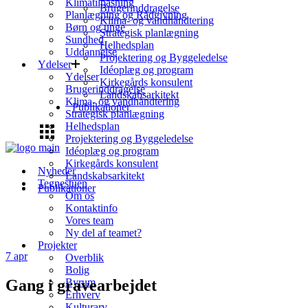
Klimatilpasning
Brugerinddragelse
Planlægning og Rådgivning
Klima- og vandhåndtering
Børn og unge
Strategisk planlægning
Sundhed
Helhedsplan
Uddannelse
Projektering og Byggeledelse
Ydelser
Idéoplæg og program
Ydelser
Kirkegårds konsulent
Brugerinddragelse
Landskabsarkitekt
Klima- og vandhåndtering
Publikationer
Strategisk planlægning
Helhedsplan
Projektering og Byggeledelse
Idéoplæg og program
Kirkegårds konsulent
Nyheder
Landskabsarkitekt
Tegnestuen
Publikationer
Om os
Kontaktinfo
Vores team
Ny del af teamet?
Projekter
7
apr
Overblik
Bolig
Gang i gravearbejdet
Byrum
Erhverv
Kulturarv