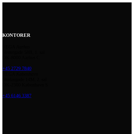
KONTORER
VEGA Aarhus
Vestergade 58B, 1. sal
DK-8000 Aarhus C
+45 2729 7840
VEGA København
Sturlasgade 14M, 2. sal
DK-2300 København S
+45 6146 3387