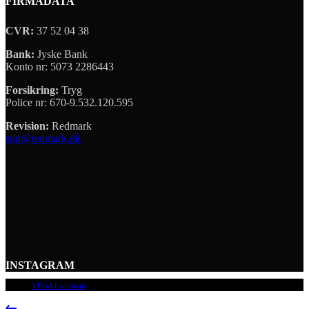
FIRMADATA
CVR:
37 52 04 38
Bank:
Jyske Bank
Konto nr: 5073 2286443
Forsikring:
Tryg
Police nr: 670-9.532.120.595
Revision:
Redmark
sun@redmark.dk
INSTAGRAM
© 2009
VEGA Landskab
, Alle rettigheder forbeholdes.