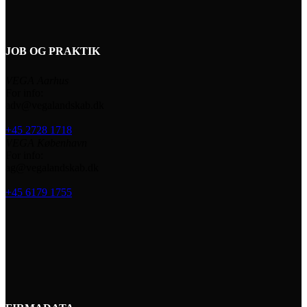
JOB OG PRAKTIK
VEGA Aarhus
For info:
adv@vegalandskab.dk
+45 2728 1718
VEGA København
For info:
ag@vegalandskab.dk
+45 6179 1755