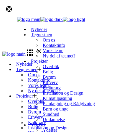
Skip
to
the
content
Nyheder
Tegnestuen
Om os
Kontaktinfo
Vores team
Ny del af teamet?
Projekter
Nyheder
Overblik
Tegnestuen
Bolig
Om os
Byrum
Kontaktinfo
Erhverv
Vores team
Kulturarv
Ny del af teamet?
Installation og Design
Projekter
Klimatilpasning
Overblik
Planlægning og Rådgivning
Bolig
Børn og unge
Byrum
Sundhed
Erhverv
Uddannelse
Kulturarv
Ydelser
Installation og Design
Ydelser