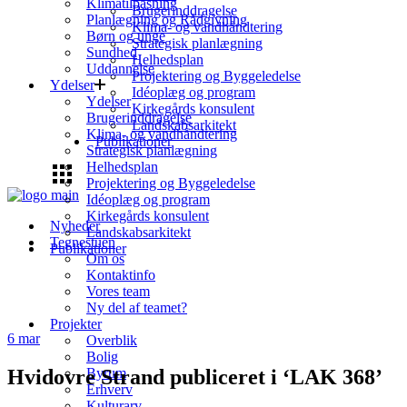
Klimatilpasning
Brugerinddragelse
Planlægning og Rådgivning
Klima- og vandhåndtering
Børn og unge
Strategisk planlægning
Sundhed
Helhedsplan
Uddannelse
Projektering og Byggeledelse
Ydelser
Idéoplæg og program
Ydelser
Kirkegårds konsulent
Brugerinddragelse
Landskabsarkitekt
Klima- og vandhåndtering
Publikationer
Strategisk planlægning
Helhedsplan
Projektering og Byggeledelse
Idéoplæg og program
Kirkegårds konsulent
Nyheder
Landskabsarkitekt
Tegnestuen
Publikationer
Om os
Kontaktinfo
Vores team
Ny del af teamet?
Projekter
6
mar
Overblik
Bolig
Hvidovre Strand publiceret i ‘LAK 368’
Byrum
Erhverv
Kulturarv