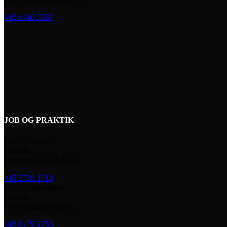
+45 6146 3387
JOB OG PRAKTIK
VEGA Aarhus
For info:
adv@vegalandskab.dk
+45 2728 1718
VEGA København
For info:
ag@vegalandskab.dk
+45 6179 1755