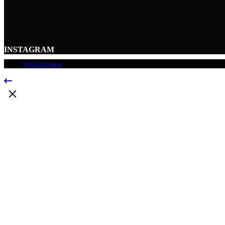
INSTAGRAM
© 2009
VEGA Landskab
, Alle rettigheder forbeholdes.