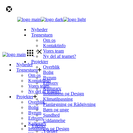
Skip
to
the
content
Nyheder
Tegnestuen
Om os
Kontaktinfo
Vores team
Ny del af teamet?
Projekter
Nyheder
Overblik
Tegnestuen
Bolig
Om os
Byrum
Kontaktinfo
Erhverv
Vores team
Kulturarv
Ny del af teamet?
Installation og Design
Projekter
Klimatilpasning
Overblik
Planlægning og Rådgivning
Bolig
Børn og unge
Byrum
Sundhed
Erhverv
Uddannelse
Kulturarv
Ydelser
Installation og Design
Ydelser