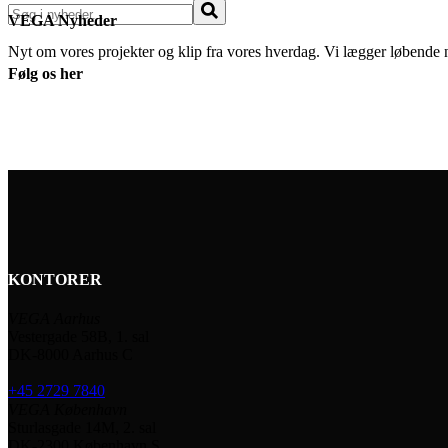
Søg
VEGA Nyheder
Nyt om vores projekter og klip fra vores hverdag. Vi lægger løbende 
Følg os her
KONTORER
VEGA Aarhus
Vestergade 58B, 1. sal
DK-8000 Aarhus C
+45 2729 7840
VEGA København
Sturlasgade 14M, 2. sal
DK-2300 København S