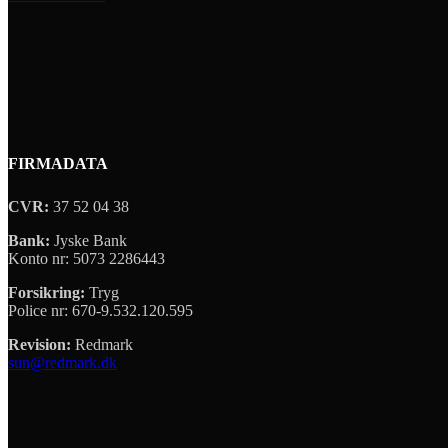
FIRMADATA
CVR:
37 52 04 38
Bank:
Jyske Bank
Konto nr: 5073 2286443
Forsikring:
Tryg
Police nr: 670-9.532.120.595
Revision:
Redmark
sun@redmark.dk