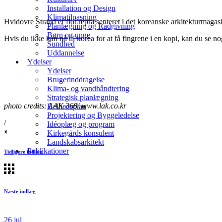
Installation og Design
Klimatilpasning
Hvidovre Strand er flot repræsenteret i det koreanske arkitekturmaga
Planlægning og Rådgivning
Børn og unge
Hvis du ikke kan nå til korea for at få fingrene i en kopi, kan du se no
Sundhed
Uddannelse
Ydelser
Ydelser
Brugerinddragelse
Klima- og vandhåndtering
Strategisk planlægning
photo credits: LAK 368/ www.lak.co.kr
Helhedsplan
Projektering og Byggeledelse
/
Idéoplæg og program
Kirkegårds konsulent
Landskabsarkitekt
Publikationer
Tidligere indlæg
Næste indlæg
26
jul