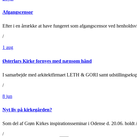
Afgangscensor
Efter i en årrække at have fungeret som afgangscensor ved henholdsvi
/
1
aug
Østerlars Kirke fornyes med nænsom hånd
I samarbejde med arkitektfirmaet LETH & GORI samt udstillingseks
/
8
jun
Nyt liv på kirkegården?
Som del af Grøn Kirkes inspirationsseminar i Odense d. 20.06. hold
/