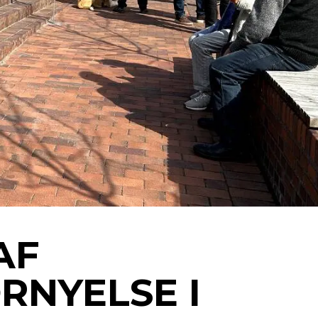
Sundhed
Uddanne
AF
NYELSE I