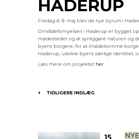
HADERUP
Fredag d. 8. maj blev de nye byrum i Haderu
Områdefornyelsen i Haderup er bygget op o
mødesteder og at synliggøre naturen og de 
byens borgere, for at imødekomme borger
Haderup, udvikle byens særlige identitet, 
Læs mere om projektet
her
TIDLIGERE INDLÆG
15