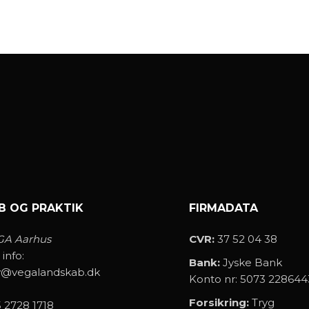
B OG PRAKTIK
FIRMADATA
GA Aarhus
CVR:
37 52 04 38
 info:
Bank:
Jyske Bank
v@vegalandskab.dk
Konto nr: 5073 228644
Forsikring:
Tryg
 2728 1718