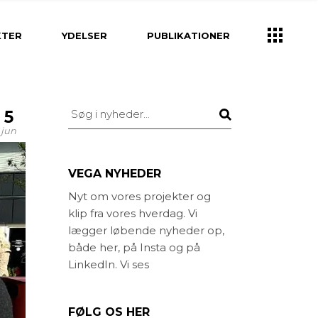
k
Ydelser
KTER
YDELSER
PUBLIKATIONER
Brugerinddragelse
Klima- og vandhåndtering
Strategisk planlægning
Ydelser
Søg
5
rv
Helhedsplan
Brugerinddragelse
jun
tion og Design
Projektering og
Klima- og vandhåndtering
Byggeledelse
lpasning
Strategisk planlægning
VEGA NYHEDER
Idéoplæg og program
gning og
Helhedsplan
Nyt om vores projekter og
ning
Kirkegårds konsulent
klip fra vores hverdag. Vi
ion og Design
Projektering og
g unge
Landskabsarkitekt
Byggeledelse
lægger løbende nyheder op,
asning
både her, på Insta og på
ed
Idéoplæg og program
ing og
LinkedIn. Vi ses
else
ng
Kirkegårds konsulent
unge
Landskabsarkitekt
FØLG OS HER