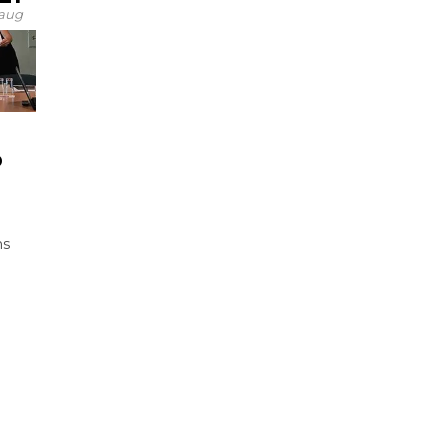
aug
D
ns