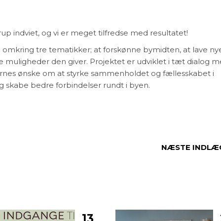
p indviet, og vi er meget tilfredse med resultatet!
mkring tre tematikker; at forskønne bymidten, at lave ny
muligheder den giver. Projektet er udviklet i tæt dialog 
nes ønske om at styrke sammenholdet og fællesskabet i
og skabe bedre forbindelser rundt i byen.
NÆSTE INDLÆ
13