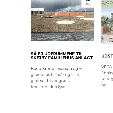
apr
SÅ ER UDERUMMENE TIL
UDST
SKEJBY FAMILIEHUS ANLAGT
VEGA i
Både Kronprinsessen og vi
åbning
glæder os til forår og til at
se te
græsset bliver grønt.
og
Imellemtiden lyse