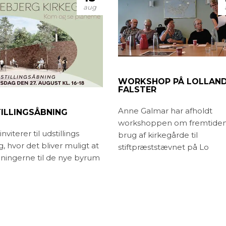
aug
WORKSHOP PÅ LOLLAN
FALSTER
Anne Galmar har afholdt
ILLINGSÅBNING
workshoppen om fremtide
nviterer til udstillings
brug af kirkegårde til
, hvor det bliver muligt at
stiftpræststævnet på Lo
gningerne til de nye byrum