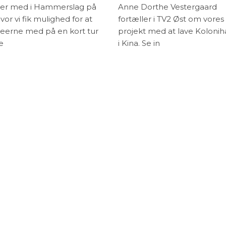
er med i Hammerslag på
Anne Dorthe Vestergaard
vor vi fik mulighed for at
fortæller i TV2 Øst om vores
seerne med på en kort tur
projekt med at lave Kolonih
e
i Kina. Se in