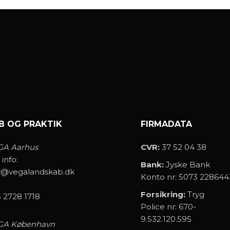
B OG PRAKTIK
FIRMADATA
GA Aarhus
CVR:
37 52 04 38
 info:
Bank:
Jyske Bank
v@vegalandskab.dk
Konto nr: 5073 228644
Forsikring:
Tryg
 2728 1718
Police nr: 670-
9.532.120.595
GA København