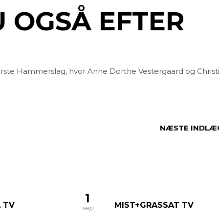
Sundhed
 OGSÅ EFTER
Uddanne
 første Hammerslag, hvor Anne Dorthe Vestergaard og Christ
NÆSTE INDLÆ
1
 TV
MIST+GRASSAT TV
sep