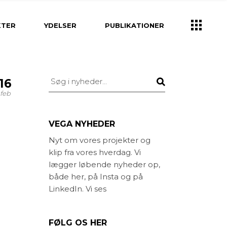
k
Ydelser
KTER
YDELSER
PUBLIKATIONER
Brugerinddragelse
Klima- og vandhåndtering
Strategisk planlægning
Ydelser
Søg
16
rv
Helhedsplan
Brugerinddragelse
feb
tion og Design
Projektering og
Klima- og vandhåndtering
Byggeledelse
lpasning
Strategisk planlægning
VEGA NYHEDER
Idéoplæg og program
gning og
Helhedsplan
Nyt om vores projekter og
ning
Kirkegårds konsulent
klip fra vores hverdag. Vi
ion og Design
Projektering og
g unge
Landskabsarkitekt
Byggeledelse
lægger løbende nyheder op,
asning
både her, på Insta og på
ed
Idéoplæg og program
ing og
LinkedIn. Vi ses
else
ng
Kirkegårds konsulent
unge
Landskabsarkitekt
FØLG OS HER