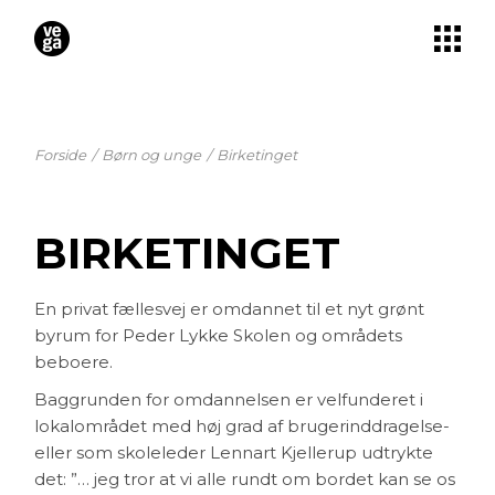
Skip
to
the
content
Forside
Børn og unge
Birketinget
BIRKETINGET
En privat fællesvej er omdannet til et nyt grønt
byrum for Peder Lykke Skolen og områdets
beboere.
Baggrunden for omdannelsen er velfunderet i
lokalområdet med høj grad af brugerinddragelse-
eller som skoleleder Lennart Kjellerup udtrykte
det: ”… jeg tror at vi alle rundt om bordet kan se os