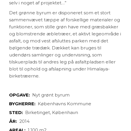
selv i noget af projektet…”
Det grønne byrum er disponeret som et stort
sammenvævet tæppe af forskellige materialer og
funktioner, som stille grøn have med græsbakker
og blomstrende æbletræer, et aktivt legeområde i
asfalt, og mod vest afsluttes parken med det
bølgende trædæk. Dækket kan bruges til
udendørs samlinger og undervisning, som
tilskuerplads til andres leg på asfaltpladsen eller
blot til ophold og afslapning under Himalaya-
birketræerne.
OPGAVE:
Nyt grønt byrum
BYGHERRE:
Københavns Kommune
STED:
Birketinget, København
ÅR:
2014
AREAL:
1.100 m2