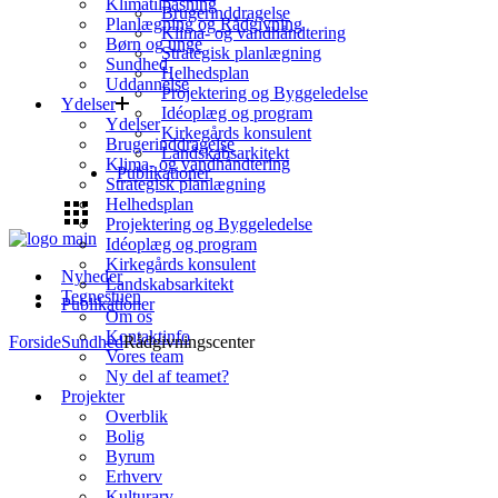
Klimatilpasning
Brugerinddragelse
Planlægning og Rådgivning
Klima- og vandhåndtering
Børn og unge
Strategisk planlægning
Sundhed
Helhedsplan
Uddannelse
Projektering og Byggeledelse
Ydelser
Idéoplæg og program
Ydelser
Kirkegårds konsulent
Brugerinddragelse
Landskabsarkitekt
Klima- og vandhåndtering
Publikationer
Strategisk planlægning
Helhedsplan
Projektering og Byggeledelse
Idéoplæg og program
Kirkegårds konsulent
Nyheder
Landskabsarkitekt
Tegnestuen
Publikationer
Om os
Kontaktinfo
Forside
Sundhed
Rådgivningscenter
Vores team
Ny del af teamet?
Projekter
Overblik
Bolig
Byrum
Erhverv
Kulturarv