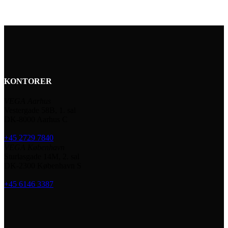
KONTORER
VEGA Aarhus
Vestergade 58B, 1. sal
DK-8000 Aarhus C
+45 2729 7840
VEGA København
Sturlasgade 14M, 2. sal
DK-2300 København S
+45 6146 3387