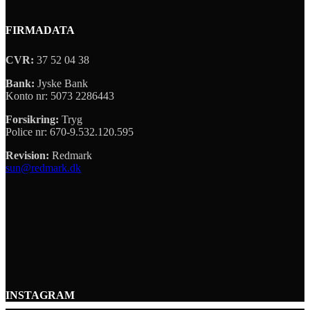
FIRMADATA
CVR:
37 52 04 38
Bank:
Jyske Bank
Konto nr: 5073 2286443
Forsikring:
Tryg
Police nr: 670-9.532.120.595
Revision:
Redmark
sun@redmark.dk
INSTAGRAM