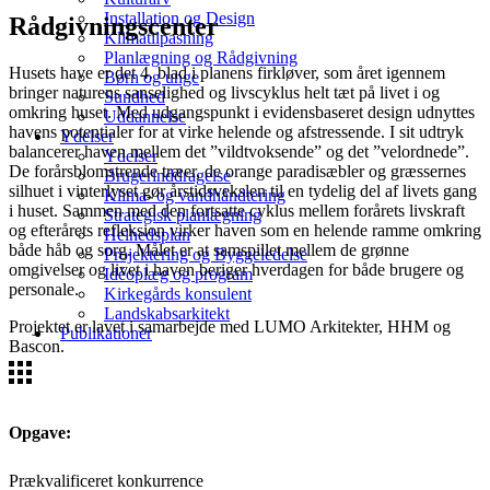
Installation og Design
Rådgivningscenter
Klimatilpasning
Planlægning og Rådgivning
Husets have er det 4. blad i planens firkløver, som året igennem
Børn og unge
bringer naturens sanselighed og livscyklus helt tæt på livet i og
Sundhed
omkring huset. Med udgangspunkt i evidensbaseret design udnyttes
Uddannelse
havens potentialer for at virke helende og afstressende. I sit udtryk
Ydelser
balancerer haven mellem det ”vildtvoksende” og det ”velordnede”.
Ydelser
De forårsblomstrende træer, de orange paradisæbler og græssernes
Brugerinddragelse
silhuet i vinterlyset gør årstidsvekslen til en tydelig del af livets gang
Klima- og vandhåndtering
i huset. Sammen med den fortsatte cyklus mellem forårets livskraft
Strategisk planlægning
og efterårets refleksion virker haven som en helende ramme omkring
Helhedsplan
både håb og sorg. Målet er at samspillet mellem de grønne
Projektering og Byggeledelse
omgivelser og livet i haven beriger hverdagen for både brugere og
Idéoplæg og program
personale.
Kirkegårds konsulent
Landskabsarkitekt
Projektet er lavet i samarbejde med LUMO Arkitekter, HHM og
Publikationer
Bascon.
Opgave:
Prækvalificeret konkurrence