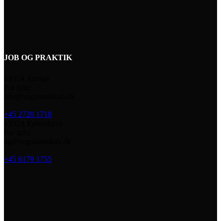
JOB OG PRAKTIK
VEGA Aarhus
For info:
adv@vegalandskab.dk
+45 2728 1718
VEGA København
For info:
ag@vegalandskab.dk
+45 6179 1755