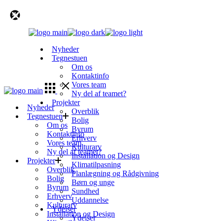
Skip
to
the
content
Nyheder
Tegnestuen
Om os
Kontaktinfo
Vores team
Ny del af teamet?
Projekter
Nyheder
Overblik
Tegnestuen
Bolig
Om os
Byrum
Kontaktinfo
Erhverv
Vores team
Kulturarv
Ny del af teamet?
Installation og Design
Projekter
Klimatilpasning
Overblik
Planlægning og Rådgivning
Bolig
Børn og unge
Byrum
Sundhed
Erhverv
Uddannelse
Kulturarv
Ydelser
Installation og Design
Ydelser