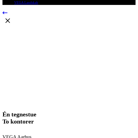
© 2009
VEGA Landskab
, Alle rettigheder forbeholdes.
Én tegnestue
To kontorer
VEGA Aarhus