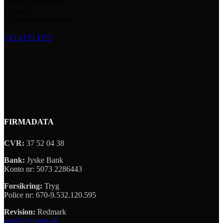
VEGA København
For info:
ag@vegalandskab.dk
+45 6179 1755
FIRMADATA
CVR:
37 52 04 38
Bank:
Jyske Bank
Konto nr: 5073 2286443
Forsikring:
Tryg
Police nr: 670-9.532.120.595
Revision:
Redmark
sun@redmark.dk