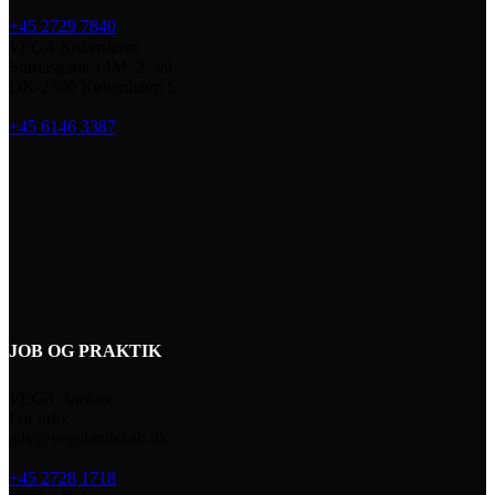
+45 2729 7840
VEGA København
Sturlasgade 14M, 2. sal
DK-2300 København S
+45 6146 3387
JOB OG PRAKTIK
VEGA Aarhus
For info:
adv@vegalandskab.dk
+45 2728 1718