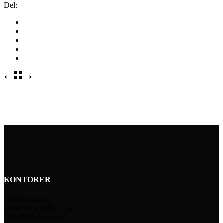
Del:
KONTORER
VEGA Aarhus
Vestergade 58B, 1. sal
DK-8000 Aarhus C