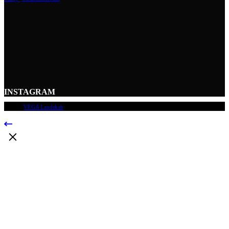
INSTAGRAM
© 2009
VEGA Landskab
, Alle rettigheder forbeholdes.