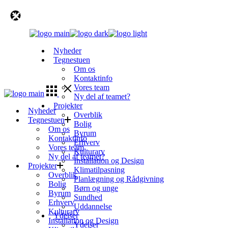
Skip
to
the
content
Nyheder
Tegnestuen
Om os
Kontaktinfo
Vores team
Ny del af teamet?
Projekter
Nyheder
Overblik
Tegnestuen
Bolig
Om os
Byrum
Kontaktinfo
Erhverv
Vores team
Kulturarv
Ny del af teamet?
Installation og Design
Projekter
Klimatilpasning
Overblik
Planlægning og Rådgivning
Bolig
Børn og unge
Byrum
Sundhed
Erhverv
Uddannelse
Kulturarv
Ydelser
Installation og Design
Ydelser