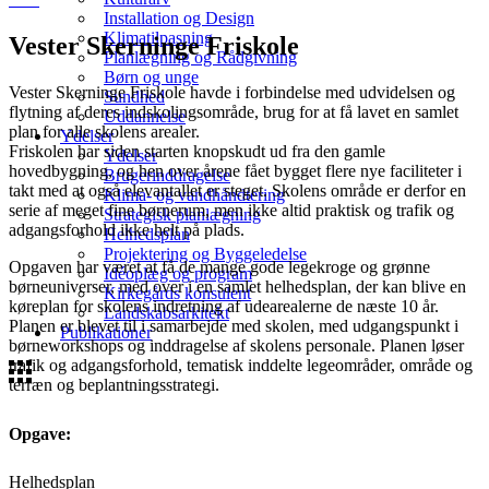
Installation og Design
Klimatilpasning
Vester Skerninge Friskole
Planlægning og Rådgivning
Børn og unge
Vester Skerninge Friskole havde i forbindelse med udvidelsen og
Sundhed
flytning af deres indskolingsområde, brug for at få lavet en samlet
Uddannelse
plan for alle skolens arealer.
Ydelser
Friskolen har siden starten knopskudt ud fra den gamle
Ydelser
hovedbygning, og hen over årene fået bygget flere nye faciliteter i
Brugerinddragelse
takt med at også elevantallet er steget. Skolens område er derfor en
Klima- og vandhåndtering
serie af meget fine børnerum, men ikke altid praktisk og trafik og
Strategisk planlægning
adgangsforhold ikke helt på plads.
Helhedsplan
Projektering og Byggeledelse
Opgaven har været at få de mange gode legekroge og grønne
Idéoplæg og program
børneuniverser, med over i en samlet helhedsplan, der kan blive en
Kirkegårds konsulent
køreplan for skolens indretning af udearealerne de næste 10 år.
Landskabsarkitekt
Planen er blevet til i samarbejde med skolen, med udgangspunkt i
Publikationer
børneworkshops og inddragelse af skolens personale. Planen løser
trafik og adgangsforhold, tematisk inddelte legeområder, område og
terræn og beplantningsstrategi.
Opgave:
Helhedsplan