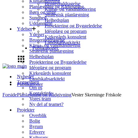
Klimatilpasning
Brugerinddragelse
Planlægning og Rådgivning
Klima- og vandhåndtering
Børn og unge
Strategisk planlægning
Sundhed
Helhedsplan
Uddannelse
Projektering og Byggeledelse
Ydelser
Idéoplæg og program
Ydelser
Kirkegårds konsulent
Brugerinddragelse
Landskabsarkitekt
Klima- og vandhåndtering
Publikationer
Strategisk planlægning
Helhedsplan
Projektering og Byggeledelse
Idéoplæg og program
Kirkegårds konsulent
Nyheder
Landskabsarkitekt
Tegnestuen
Publikationer
Om os
Kontaktinfo
Forside
Planlægning og Rådgivning
Vester Skerninge Friskole
Vores team
Ny del af teamet?
Projekter
Overblik
Bolig
Byrum
Erhverv
Kulturarv