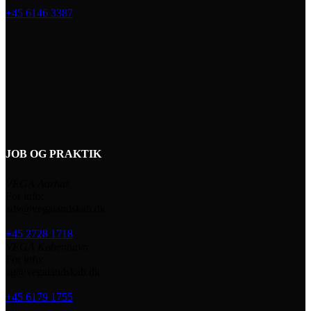
+45 6146 3387
JOB OG PRAKTIK
VEGA Aarhus
For info:
adv@vegalandskab.dk
+45 2728 1718
VEGA København
For info:
ag@vegalandskab.dk
+45 6179 1755