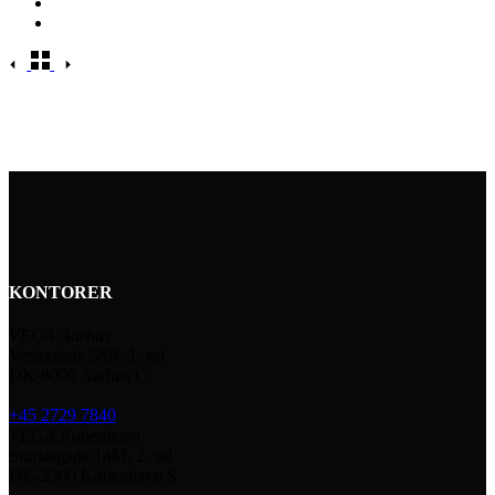
KONTORER
VEGA Aarhus
Vestergade 58B, 1. sal
DK-8000 Aarhus C
+45 2729 7840
VEGA København
Sturlasgade 14M, 2. sal
DK-2300 København S