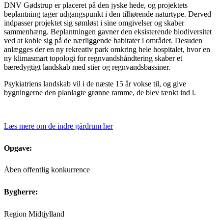
DNV Gødstrup er placeret på den jyske hede, og projektets
beplantning tager udgangspunkt i den tilhørende naturtype. Derved
indpasser projektet sig sømløst i sine omgivelser og skaber
sammenhæng. Beplantningen gavner den eksisterende biodiversitet
ved at koble sig på de nærliggende habitater i området. Desuden
anlægges der en ny rekreativ park omkring hele hospitalet, hvor en
ny klimasmart topologi for regnvandshåndtering skaber et
bæredygtigt landskab med stier og regnvandsbassiner.
Psykiatriens landskab vil i de næste 15 år vokse til, og give
bygningerne den planlagte grønne ramme, de blev tænkt ind i.
Læs mere om de indre gårdrum her
Opgave:
Åben offentlig konkurrence
Bygherre:
Region Midtjylland