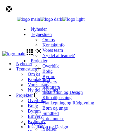
Skip
to
the
content
Nyheder
Tegnestuen
Om os
Kontaktinfo
Vores team
Ny del af teamet?
Projekter
Nyheder
Overblik
Tegnestuen
Bolig
Om os
Byrum
Kontaktinfo
Erhverv
Vores team
Kulturarv
Ny del af teamet?
Installation og Design
Projekter
Klimatilpasning
Overblik
Planlægning og Rådgivning
Bolig
Børn og unge
Byrum
Sundhed
Erhverv
Uddannelse
Kulturarv
Ydelser
Installation og Design
Ydelser