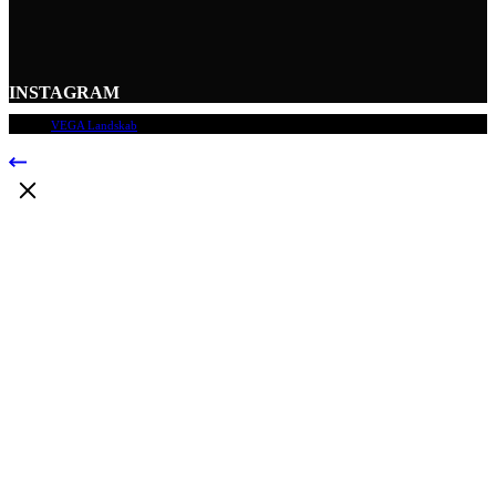
INSTAGRAM
© 2009
VEGA Landskab
, Alle rettigheder forbeholdes.