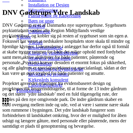
Installation og Design
Klimatilpasning
DNV Gødstrups Ydre Landskab
Planlægning og Rådgivning
Børn og unge
DNV Gødstrup er et af Danmarks nye supersygehuse. Sygehusets
Sundhed
psykiatriafsnit samler alle Region Midtjyllands vestlige
Uddannelse
psykiatritilbud, og kobler sig på resten af sygehuset som sin egen ø.
Ydelser
Fokusset har været at nedskalere hospitalets store skala til mindre og
Ydelser
hjemlige klynger. Udearealerne i anlægget har derfor også til formål
Brugerinddragelse
at skabe trygge rammer for både det rolige ophold med fordybelse
Klima- og vandhåndtering
samt mere aktive aktiviteter for både patienter, pårørende og
Strategisk planlægning
personale. Psykiatri kræver desuden et enormt fokus på sikkerhed,
Helhedsplan
og alle gårdrum er specialprojekteret og specialanlagt, sådan at der
Projektering og Byggeledelse
kan være en øget tryghed for både patienter og ansatte.
Idéoplæg og program
Kirkegårds konsulent
Projektet anvender erfaringer fra evidensbaseret design og
Landskabsarkitekt
projektspecifik brugerinddragelse, til at forme de 13 indre gårdrum
Publikationer
og det større ’ydre landskab’ med en fuld tilgængelig rute, der
kobles på den nye omgivende park. De indre gårdrum skaber en
blød overgang mellem inde og ude, ved at være i samme nære skala
som rummene i bygningen. Det ydre landskab fungerer som
forbindelsen til landskabet omkring, hvor der er mulighed for åben
udsigt og længere gåture, med personale eller pårørende, mens der
samtidigt er plads til genoptræning og bevægelse.