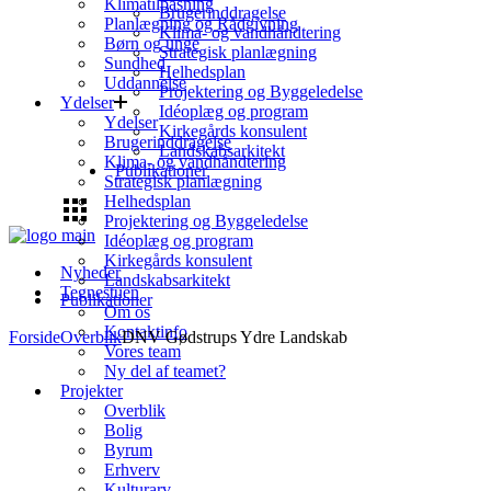
Klimatilpasning
Brugerinddragelse
Planlægning og Rådgivning
Klima- og vandhåndtering
Børn og unge
Strategisk planlægning
Sundhed
Helhedsplan
Uddannelse
Projektering og Byggeledelse
Ydelser
Idéoplæg og program
Ydelser
Kirkegårds konsulent
Brugerinddragelse
Landskabsarkitekt
Klima- og vandhåndtering
Publikationer
Strategisk planlægning
Helhedsplan
Projektering og Byggeledelse
Idéoplæg og program
Kirkegårds konsulent
Nyheder
Landskabsarkitekt
Tegnestuen
Publikationer
Om os
Kontaktinfo
Forside
Overblik
DNV Gødstrups Ydre Landskab
Vores team
Ny del af teamet?
Projekter
Overblik
Bolig
Byrum
Erhverv
Kulturarv