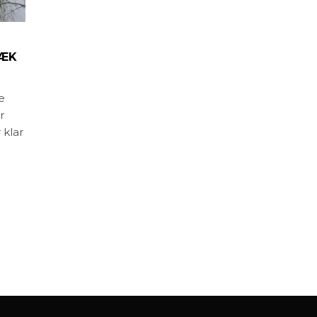
DÆK
e
r
 klar