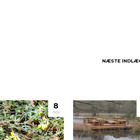
NÆSTE INDLÆ
8
nov