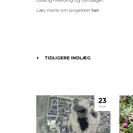
Dissing+Weitling og Lendager.
Læs mere om projektet
her
.
TIDLIGERE INDLÆG
23
mar