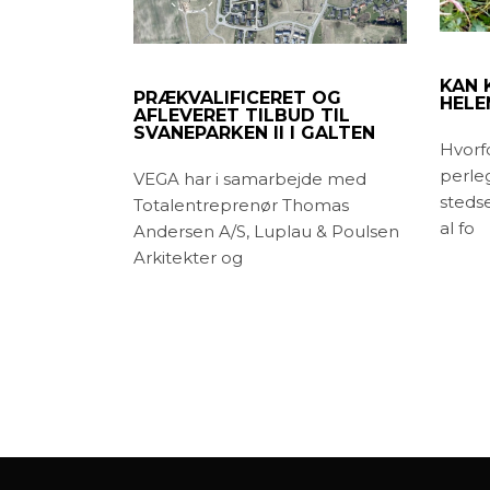
KAN 
PRÆKVALIFICERET OG
HELE
AFLEVERET TILBUD TIL
SVANEPARKEN II I GALTEN
Hvorf
perle
VEGA har i samarbejde med
steds
Totalentreprenør Thomas
al fo
Andersen A/S, Luplau & Poulsen
Arkitekter og