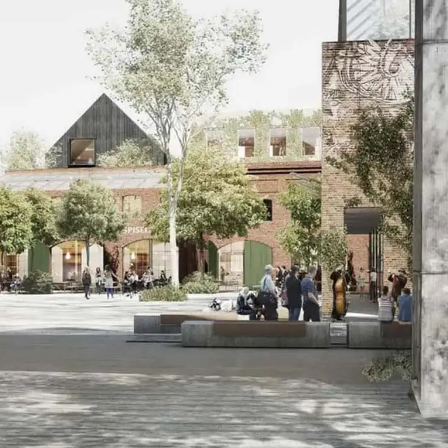
Sundhed
Uddanne