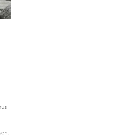
hus.
sen,