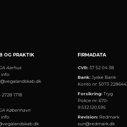
B OG PRAKTIK
FIRMADATA
GA Aarhus
CVR:
37 52 04 38
 info:
Bank:
Jyske Bank
v@vegalandskab.dk
Konto nr: 5073 228644
Forsikring:
Tryg
 2728 1718
Police nr: 670-
9.532.120.595
GA København
 info:
Revision:
Redmark
@vegalandskab.dk
sun@redmark.dk