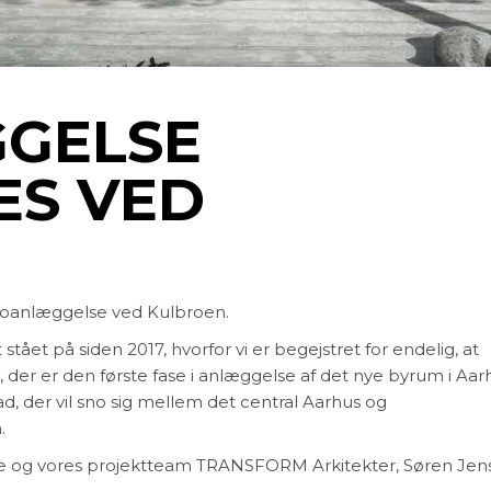
GELSE
ES VED
broanlæggelse ved Kulbroen.
et på siden 2017, hvorfor vi er begejstret for endelig, at
er er den første fase i anlæggelse af det nye byrum i Aar
 der vil sno sig mellem det central Aarhus og
.
e og vores projektteam TRANSFORM Arkitekter, Søren Jen