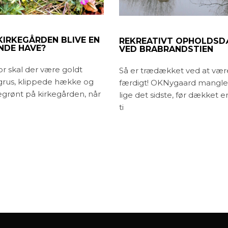
KIRKEGÅRDEN BLIVE EN
REKREATIVT OPHOLDS
NDE HAVE?
VED BRABRANDSTIEN
or skal der være goldt
Så er trædækket ved at vær
grus, klippede hække og
færdigt! OKNygaard mangle
egrønt på kirkegården, når
lige det sidste, før dækket er
ti