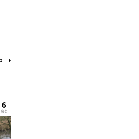
G
6
feb