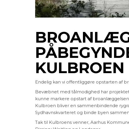
BROANLÆG
PÅBEGYND
KULBROEN
Endelig kan vi offentliggøre opstarten af 
Bevæbnet med tålmodighed har projektet stå
kunne markere opstart af broanlæggelsen, d
Kulbroen bliver en sammenbindende rygrad,
Sydhavnskvarteret og binde byen sammen
Tak til Kulbroens venner, Aarhus Kommun