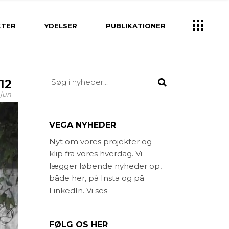
k
Ydelser
KTER
YDELSER
PUBLIKATIONER
Brugerinddragelse
Klima- og vandhåndtering
Strategisk planlægning
Ydelser
Søg
12
rv
Helhedsplan
Brugerinddragelse
jun
tion og Design
Projektering og
Klima- og vandhåndtering
Byggeledelse
lpasning
Strategisk planlægning
VEGA NYHEDER
Idéoplæg og program
gning og
Helhedsplan
Nyt om vores projekter og
ning
Kirkegårds konsulent
klip fra vores hverdag. Vi
ion og Design
Projektering og
g unge
Landskabsarkitekt
Byggeledelse
lægger løbende nyheder op,
asning
både her, på Insta og på
ed
Idéoplæg og program
ing og
LinkedIn. Vi ses
else
ng
Kirkegårds konsulent
unge
Landskabsarkitekt
FØLG OS HER