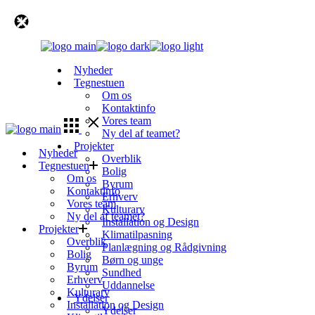
Skip
to
the
content
Nyheder
Tegnestuen
Om os
Kontaktinfo
Vores team
Ny del af teamet?
Projekter
Nyheder
Overblik
Tegnestuen
Bolig
Om os
Byrum
Kontaktinfo
Erhverv
Vores team
Kulturarv
Ny del af teamet?
Installation og Design
Projekter
Klimatilpasning
Overblik
Planlægning og Rådgivning
Bolig
Børn og unge
Byrum
Sundhed
Erhverv
Uddannelse
Kulturarv
Ydelser
Installation og Design
Ydelser