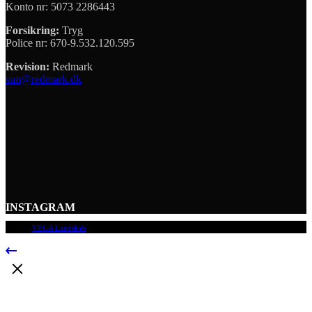
Konto nr: 5073 2286443
Forsikring:
Tryg
Police nr: 670-9.532.120.595
Revision:
Redmark
sun@redmark.dk
INSTAGRAM
© 2009
VEGA Landskab
, Alle rettigheder forbeholdes.