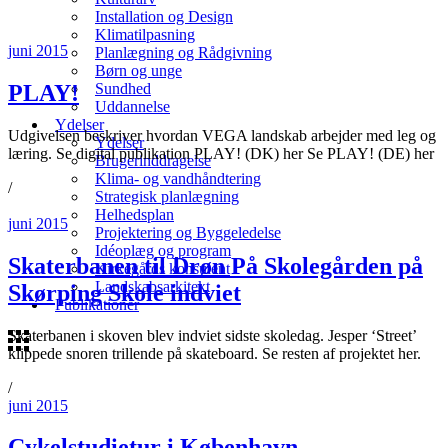
Installation og Design
Klimatilpasning
juni 2015
Planlægning og Rådgivning
Børn og unge
PLAY!
Sundhed
Uddannelse
Ydelser
Udgivelsen beskriver hvordan VEGA landskab arbejder med leg og
Ydelser
læring. Se digital publikation PLAY! (DK) her Se PLAY! (DE) her
Brugerinddragelse
Klima- og vandhåndtering
/
Strategisk planlægning
Helhedsplan
juni 2015
Projektering og Byggeledelse
Idéoplæg og program
Skaterbanen til Drøn På Skolegården på
Kirkegårds konsulent
Landskabsarkitekt
Skørping Skole indviet
Publikationer
Skaterbanen i skoven blev indviet sidste skoledag. Jesper ‘Street’
klippede snoren trillende på skateboard. Se resten af projektet her.
/
juni 2015
Cykelstudietur i København