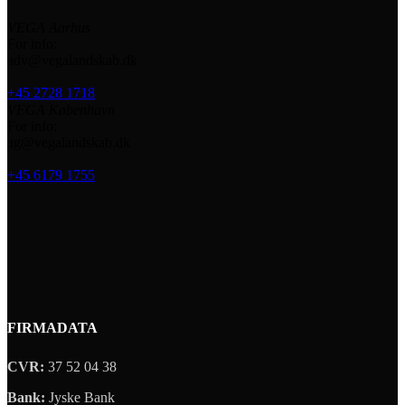
VEGA Aarhus
For info:
adv@vegalandskab.dk
+45 2728 1718
VEGA København
For info:
ag@vegalandskab.dk
+45 6179 1755
FIRMADATA
CVR:
37 52 04 38
Bank:
Jyske Bank