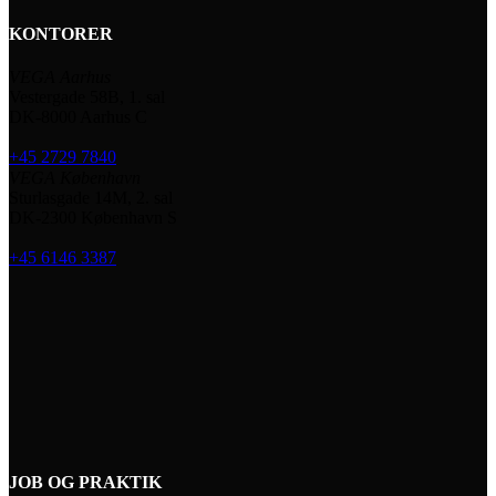
KONTORER
VEGA Aarhus
Vestergade 58B, 1. sal
DK-8000 Aarhus C
+45 2729 7840
VEGA København
Sturlasgade 14M, 2. sal
DK-2300 København S
+45 6146 3387
JOB OG PRAKTIK