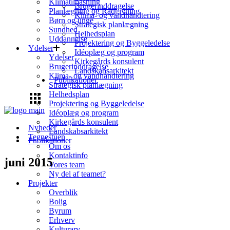
Klimatilpasning
Brugerinddragelse
Planlægning og Rådgivning
Klima- og vandhåndtering
Børn og unge
Strategisk planlægning
Sundhed
Helhedsplan
Uddannelse
Projektering og Byggeledelse
Ydelser
Idéoplæg og program
Ydelser
Kirkegårds konsulent
Brugerinddragelse
Landskabsarkitekt
Klima- og vandhåndtering
Publikationer
Strategisk planlægning
Helhedsplan
Projektering og Byggeledelse
Idéoplæg og program
Kirkegårds konsulent
Nyheder
Landskabsarkitekt
Tegnestuen
Publikationer
Om os
Kontaktinfo
juni 2015
Vores team
Ny del af teamet?
Projekter
Overblik
Bolig
Byrum
Erhverv
Kulturarv