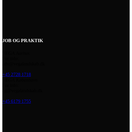
JOB OG PRAKTIK
VEGA Aarhus
For info:
adv@vegalandskab.dk
+45 2728 1718
VEGA København
For info:
ag@vegalandskab.dk
+45 6179 1755