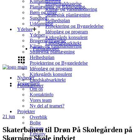
Klimatilpasning
Brugerinddragelse
Planlægning og Rådgivning
Klima- og vandhåndtering
Børn og unge
Strategisk planlægning
Sundhed
Helhedsplan
Uddannelse
Projektering og Byggeledelse
Ydelser
Idéoplæg og program
Ydelser
Kirkegårds konsulent
Brugerinddragelse
Landskabsarkitekt
Klima- og vandhåndtering
Publikationer
Strategisk planlægning
Helhedsplan
Projektering og Byggeledelse
Idéoplæg og program
Kirkegårds konsulent
Nyheder
Landskabsarkitekt
Tegnestuen
Publikationer
Om os
Kontaktinfo
Vores team
Ny del af teamet?
Projekter
21
jun
Overblik
Bolig
Skaterbanen til Drøn På Skolegården på
Byrum
Erhverv
Skørping Skole indviet
Kulturarv