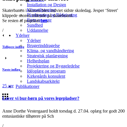
Installation og Design
Klimatilpasning
Skaterbanen i skoven blev indviet sidste skoledag. Jesper ‘Street’
Planlægning og Rådgivning
klippede snoren trillende på skateboard.
Børn og unge
Se resten af projektet
her
.
Sundhed
/
Uddannelse
Ydelser
Ydelser
Brugerinddragelse
Tidligere indlæg
Klima- og vandhåndtering
Strategisk planlægning
Helhedsplan
Projektering og Byggeledelse
Næste indlæg
Idéoplæg og program
Kirkegårds konsulent
Landskabsarkitekt
25
apr
Publikationer
Laver vi bur-børn på vores legepladser?
Anne Dorthe Vestergaard holdt torsdag d. 27.04. oplæg for godt 200
entusiastiske tilhørere på Sch
/