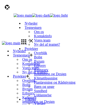
Skip
to
the
content
Nyheder
Tegnestuen
Om os
Kontaktinfo
Vores team
Ny del af teamet?
Projekter
Nyheder
Overblik
Tegnestuen
Bolig
Om os
Byrum
Kontaktinfo
Erhverv
Vores team
Kulturarv
Ny del af teamet?
Installation og Design
Projekter
Klimatilpasning
Overblik
Planlægning og Rådgivning
Bolig
Børn og unge
Byrum
Sundhed
Erhverv
Uddannelse
Kulturarv
Ydelser
Installation og Design
Ydelser