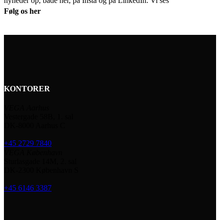
nyheder op, både her, på Insta og på LinkedIn. Vi ses
Følg os her
KONTORER
VEGA Aarhus
Vestergade 58B, 1. sal
DK-8000 Aarhus C
+45 2729 7840
VEGA København
Sturlasgade 14M, 2. sal
DK-2300 København S
+45 6146 3387