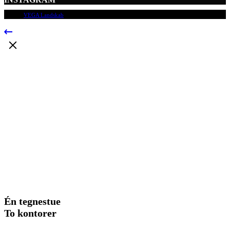
© 2009
VEGA Landskab
, Alle rettigheder forbeholdes.
Én tegnestue
To kontorer