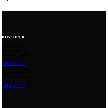
KONTORER
VEGA Aarhus
Vestergade 58B, 1. sal
DK-8000 Aarhus C
+45 2729 7840
VEGA København
Sturlasgade 14M, 2. sal
DK-2300 København S
+45 6146 3387