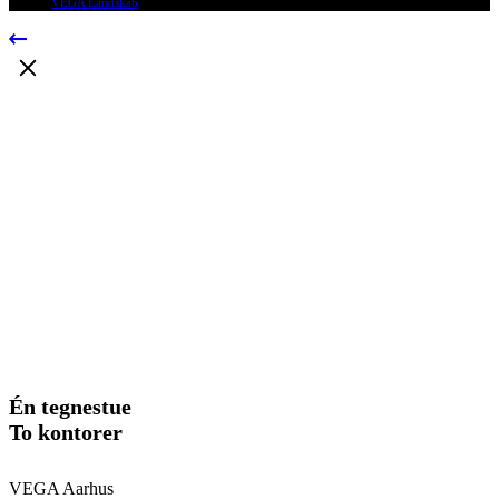
© 2009
VEGA Landskab
, Alle rettigheder forbeholdes.
Én tegnestue
To kontorer
VEGA Aarhus