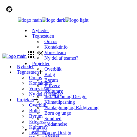
Skip
to
the
content
Nyheder
Tegnestuen
Om os
Kontaktinfo
Vores team
Ny del af teamet?
Projekter
Nyheder
Overblik
Tegnestuen
Bolig
Om os
Byrum
Kontaktinfo
Erhverv
Vores team
Kulturarv
Ny del af teamet?
Installation og Design
Projekter
Klimatilpasning
Overblik
Planlægning og Rådgivning
Bolig
Børn og unge
Byrum
Sundhed
Erhverv
Uddannelse
Kulturarv
Ydelser
Installation og Design
Ydelser