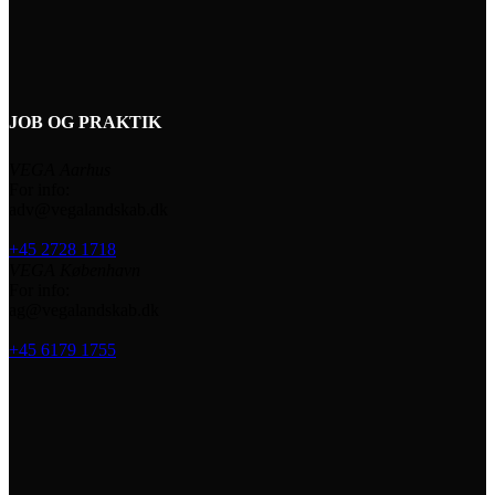
JOB OG PRAKTIK
VEGA Aarhus
For info:
adv@vegalandskab.dk
+45 2728 1718
VEGA København
For info:
ag@vegalandskab.dk
+45 6179 1755