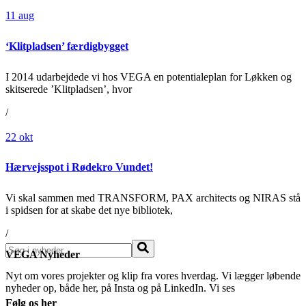
11
aug
‘Klitpladsen’ færdigbygget
I 2014 udarbejdede vi hos VEGA en potentialeplan for Løkken og
skitserede ’Klitpladsen’, hvor
/
22
okt
Hærvejsspot i Rødekro Vundet!
Vi skal sammen med TRANSFORM, PAX architects og NIRAS stå
i spidsen for at skabe det nye bibliotek,
/
Søg
VEGA Nyheder
Nyt om vores projekter og klip fra vores hverdag. Vi lægger løbende
nyheder op, både her, på Insta og på LinkedIn. Vi ses
Følg os her