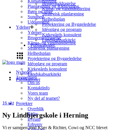
Klimatilpasning
Brugerinddragelse
Planlægning og Rådgivning
Klima- og vandhåndtering
Børn og unge
Strategisk planlægning
Sundhed
Helhedsplan
Uddannelse
Projektering og Byggeledelse
Ydelser
Idéoplæg og program
Ydelser
Kirkegårds konsulent
Brugerinddragelse
Landskabsarkitekt
Klima- og vandhåndtering
Publikationer
Strategisk planlægning
Helhedsplan
Projektering og Byggeledelse
Idéoplæg og program
Kirkegårds konsulent
Nyheder
Landskabsarkitekt
Tegnestuen
Publikationer
Om os
Kontaktinfo
Vores team
Ny del af teamet?
16
okt
Projekter
Overblik
Ny Lindbjergskole i Herning
Bolig
Byrum
Erhverv
Vi er sammen med Kjær & Richter, Cowi og NCC blevet
Kulturarv