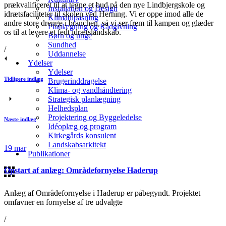
prækvalificeret til at tegne et bud på den nye Lindbjergskole og
Installation og Design
idrætsfaciliteter til skolen ved Herning. Vi er oppe imod alle de
Klimatilpasning
andre store drenge i branchen, så vi ser frem til kampen og glæder
Planlægning og Rådgivning
os til at levere et fedt idrætslandskab.
Børn og unge
Sundhed
/
Uddannelse
Ydelser
Ydelser
Tidligere indlæg
Brugerinddragelse
Klima- og vandhåndtering
Strategisk planlægning
Helhedsplan
Projektering og Byggeledelse
Næste indlæg
Idéoplæg og program
Kirkegårds konsulent
Landskabsarkitekt
19
mar
Publikationer
Opstart af anlæg: Områdefornyelse Haderup
Anlæg af Områdefornyelse i Haderup er påbegyndt. Projektet
omfavner en fornyelse af tre udvalgte
/