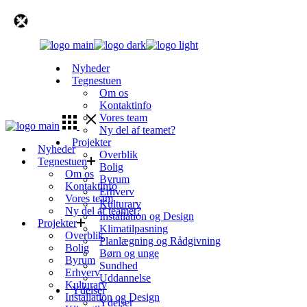
Skip
to
the
content
Nyheder
Tegnestuen
Om os
Kontaktinfo
Vores team
Ny del af teamet?
Projekter
Nyheder
Overblik
Tegnestuen
Bolig
Om os
Byrum
Kontaktinfo
Erhverv
Vores team
Kulturarv
Ny del af teamet?
Installation og Design
Projekter
Klimatilpasning
Overblik
Planlægning og Rådgivning
Bolig
Børn og unge
Byrum
Sundhed
Erhverv
Uddannelse
Kulturarv
Ydelser
Installation og Design
Ydelser