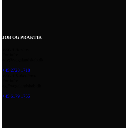
JOB OG PRAKTIK
VEGA Aarhus
For info:
adv@vegalandskab.dk
+45 2728 1718
VEGA København
For info:
ag@vegalandskab.dk
+45 6179 1755