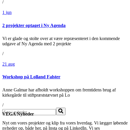
/
1
jun
2 projekter optaget i Ny Agenda
Vi er glade og stolte over at være repræsenteret i den kommende
udgave af Ny Agenda med 2 projekte
/
21
aug
Workshop på Lolland Falster
Anne Galmar har afholdt workshoppen om fremtidens brug af
kirkegårde til stiftpræststævnet på Lo
/
Søg
VEGA Nyheder
Nyt om vores projekter og klip fra vores hverdag. Vi lægger løbende
nyheder op, både her, på Insta og på LinkedIn. Vi ses