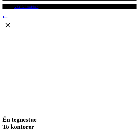
© 2009
VEGA Landskab
, Alle rettigheder forbeholdes.
Én tegnestue
To kontorer