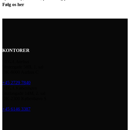
Følg os her
KONTORER
VEGA Aarhus
Vestergade 58B, 1. sal
DK-8000 Aarhus C
+45 2729 7840
VEGA København
Sturlasgade 14M, 2. sal
DK-2300 København S
+45 6146 3387