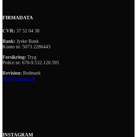
FIRMADATA
CVR:
37 52 04 38
Bank:
Jyske Bank
Konto nr: 5073 2286443
Forsikring:
Tryg
Police nr: 670-9.532.120.595
Revision:
Redmark
sun@redmark.dk
INSTAGRAM