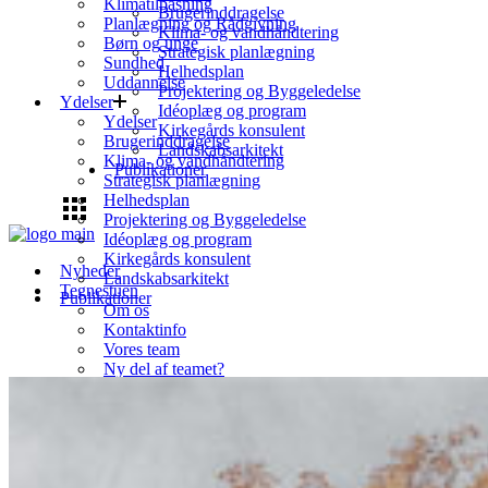
Klimatilpasning
Brugerinddragelse
Planlægning og Rådgivning
Klima- og vandhåndtering
Børn og unge
Strategisk planlægning
Sundhed
Helhedsplan
Uddannelse
Projektering og Byggeledelse
Ydelser
Idéoplæg og program
Ydelser
Kirkegårds konsulent
Brugerinddragelse
Landskabsarkitekt
Klima- og vandhåndtering
Publikationer
Strategisk planlægning
Helhedsplan
Projektering og Byggeledelse
Idéoplæg og program
Kirkegårds konsulent
Nyheder
Landskabsarkitekt
Tegnestuen
Publikationer
Om os
Kontaktinfo
Vores team
Ny del af teamet?
Projekter
Overblik
Bolig
Byrum
Erhverv
Kulturarv