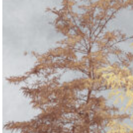
Installation og Design
Klimatilpasning
Planlægning og Rådgivning
Børn og unge
Sundhed
Uddannelse
Ydelser
Ydelser
Brugerinddragelse
Klima- og vandhåndtering
Strategisk planlægning
Helhedsplan
Projektering og Byggeledelse
Idéoplæg og program
Kirkegårds konsulent
Landskabsarkitekt
Publikationer