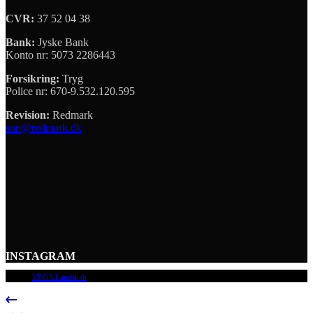
CVR:
37 52 04 38
Bank:
Jyske Bank
Konto nr: 5073 2286443
Forsikring:
Tryg
Police nr: 670-9.532.120.595
Revision:
Redmark
sun@redmark.dk
INSTAGRAM
© 2009
VEGA Landskab
, Alle rettigheder forbeholdes.