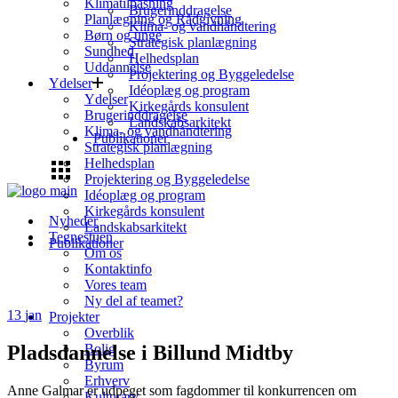
Klimatilpasning
Brugerinddragelse
Planlægning og Rådgivning
Klima- og vandhåndtering
Børn og unge
Strategisk planlægning
Sundhed
Helhedsplan
Uddannelse
Projektering og Byggeledelse
Ydelser
Idéoplæg og program
Ydelser
Kirkegårds konsulent
Brugerinddragelse
Landskabsarkitekt
Klima- og vandhåndtering
Publikationer
Strategisk planlægning
Helhedsplan
Projektering og Byggeledelse
Idéoplæg og program
Kirkegårds konsulent
Nyheder
Landskabsarkitekt
Tegnestuen
Publikationer
Om os
Kontaktinfo
Vores team
Ny del af teamet?
13
jan
Projekter
Overblik
Pladsdannelse i Billund Midtby
Bolig
Byrum
Erhverv
Anne Galmar er udpeget som fagdommer til konkurrencen om
Kulturarv