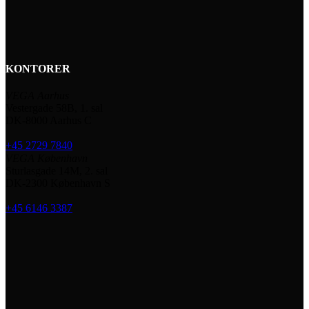
KONTORER
VEGA Aarhus
Vestergade 58B, 1. sal
DK-8000 Aarhus C
+45 2729 7840
VEGA København
Sturlasgade 14M, 2. sal
DK-2300 København S
+45 6146 3387