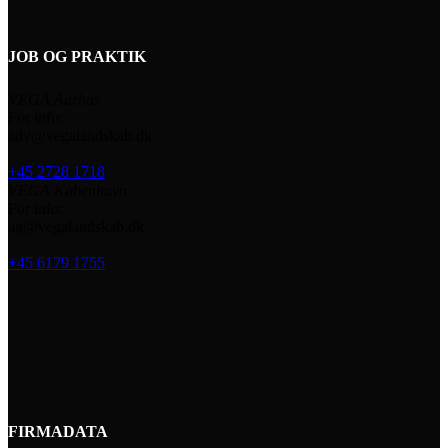
JOB OG PRAKTIK
VEGA Aarhus
For info:
adv@vegalandskab.dk
+45 2728 1718
VEGA København
For info:
ag@vegalandskab.dk
+45 6179 1755
FIRMADATA