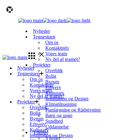
Skip
to
the
content
Nyheder
Tegnestuen
Om os
Kontaktinfo
Vores team
Ny del af teamet?
Projekter
Nyheder
Overblik
Tegnestuen
Bolig
Om os
Byrum
Kontaktinfo
Erhverv
Vores team
Kulturarv
Ny del af teamet?
Installation og Design
Projekter
Klimatilpasning
Overblik
Planlægning og Rådgivning
Bolig
Børn og unge
Byrum
Sundhed
Erhverv
Uddannelse
Kulturarv
Ydelser
Installation og Design
Ydelser