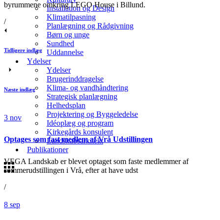
byrummene omkring LEGO House i Billund.
Installation og Design
Klimatilpasning
/
Planlægning og Rådgivning
Børn og unge
Sundhed
Tidligere indlæg
Uddannelse
Ydelser
Ydelser
Brugerinddragelse
Klima- og vandhåndtering
Næste indlæg
Strategisk planlægning
Helhedsplan
Projektering og Byggeledelse
3
nov
Idéoplæg og program
Kirkegårds konsulent
Optages som fast medlem af Vrå Udstillingen
Landskabsarkitekt
Publikationer
VEGA Landskab er blevet optaget som faste medlemmer af
sommerudstillingen i Vrå, efter at have udst
/
8
sep