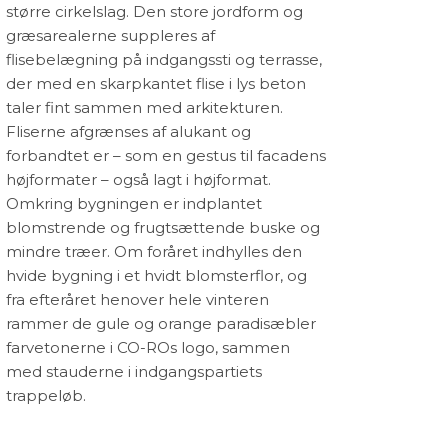
større cirkelslag. Den store jordform og
lse
græsarealerne suppleres af
flisebelægning på indgangssti og terrasse,
der med en skarpkantet flise i lys beton
taler fint sammen med arkitekturen.
Fliserne afgrænses af alukant og
forbandtet er – som en gestus til facadens
højformater – også lagt i højformat.
Omkring bygningen er indplantet
blomstrende og frugtsættende buske og
mindre træer. Om foråret indhylles den
hvide bygning i et hvidt blomsterflor, og
fra efteråret henover hele vinteren
rammer de gule og orange paradisæbler
farvetonerne i CO-ROs logo, sammen
med stauderne i indgangspartiets
trappeløb.