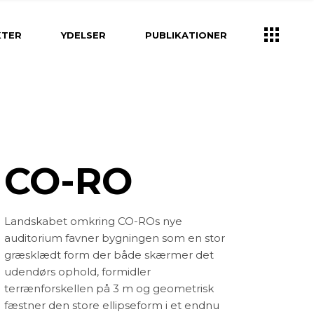
k
Ydelser
KTER
YDELSER
PUBLIKATIONER
Brugerinddragelse
Klima- og vandhåndtering
Strategisk planlægning
Ydelser
rv
Helhedsplan
Brugerinddragelse
tion og Design
Projektering og
Klima- og vandhåndtering
Byggeledelse
lpasning
CO-RO
Strategisk planlægning
Idéoplæg og program
gning og
Helhedsplan
ning
Kirkegårds konsulent
ion og Design
Projektering og
Landskabet omkring CO-ROs nye
g unge
Landskabsarkitekt
Byggeledelse
asning
auditorium favner bygningen som en stor
ed
Idéoplæg og program
græsklædt form der både skærmer det
ing og
else
ng
udendørs ophold, formidler
Kirkegårds konsulent
terrænforskellen på 3 m og geometrisk
unge
Landskabsarkitekt
fæstner den store ellipseform i et endnu