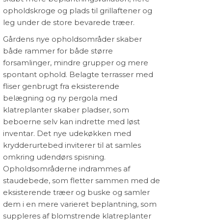
opholdskroge og plads til grillaftener og
lse
leg under de store bevarede træer.
Gårdens nye opholdsområder skaber
både rammer for både større
forsamlinger, mindre grupper og mere
spontant ophold. Belagte terrasser med
fliser genbrugt fra eksisterende
belægning og ny pergola med
klatreplanter skaber pladser, som
beboerne selv kan indrette med løst
inventar. Det nye udekøkken med
krydderurtebed inviterer til at samles
omkring udendørs spisning.
Opholdsområderne indrammes af
staudebede, som fletter sammen med de
eksisterende træer og buske og samler
dem i en mere varieret beplantning, som
suppleres af blomstrende klatreplanter