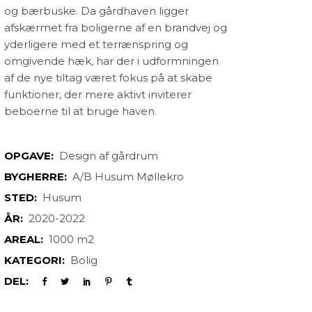
og bærbuske. Da gårdhaven ligger
afskærmet fra boligerne af en brandvej og
yderligere med et terrænspring og
omgivende hæk, har der i udformningen
af de nye tiltag været fokus på at skabe
funktioner, der mere aktivt inviterer
beboerne til at bruge haven.
OPGAVE:
Design af gårdrum
BYGHERRE:
A/B Husum Møllekro
STED:
Husum
ÅR:
2020-2022
AREAL:
1000 m2
KATEGORI:
Bolig
DEL: