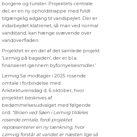
borgere og turister. Projektets centrale
lse
del, er en ny opholdstrappe med fuldt
tilgængelig adgang til vandspejlet. Der er
indarbejdet klatrenet, så man ved normal
vandstand, kan hænge svævende over
vandoverfladen.
Projektet er en del af det samlede projekt
’Lemvig på bagsiden’, der er bl.a.
finansieret igennem byfornyelsesmidler.’
Lemvig Sø modtager i 2025 rosende
omtale i forbindelse med
Arkitekturensdag d. 6 oktober, hvor
projektet beskrives af
bedømmelsesudvalget med følgende
ord:
“Broen ved Søen i Lemvig tildeles
rosende omtale, fordi projektet
repræsenterer en ny tænkning, hvor
Lemvig forstår at vandet er næsten lige så