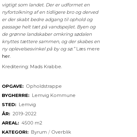
vigtigt som landet. Der er udformet en
nyfortolkning af en tidligere bro og derved
er der skabt bedre adgang til ophold og
passage helt tæt på vandspejlet. Byen og
de grønne landskaber omkring sødalen
knyttes tættere sammen, og der skabes en
ny oplevelsesvinkel på by og sø.”
Læs mere
her
.
Kreditering: Mads Krabbe.
OPGAVE:
Opholdstrappe
BYGHERRE:
Lemvig Kommune
STED:
Lemvig
ÅR:
2019-2022
AREAL:
4500 m2
KATEGORI:
Byrum
Overblik