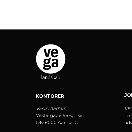
JO
KONTORER
VEGA Aarhus
VE
Vestergade 58B, 1. sal
For
DK-8000 Aarhus C
ad