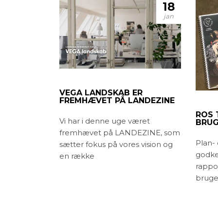
18
jan
VEGA LANDSKAB ER
FREMHÆVET PÅ LANDEZINE
ROS 
Vi har i denne uge været
BRUG
fremhævet på LANDEZINE, som
Plan-
sætter fokus på vores vision og
godke
en række
rappo
bruger