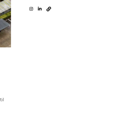
lse
il