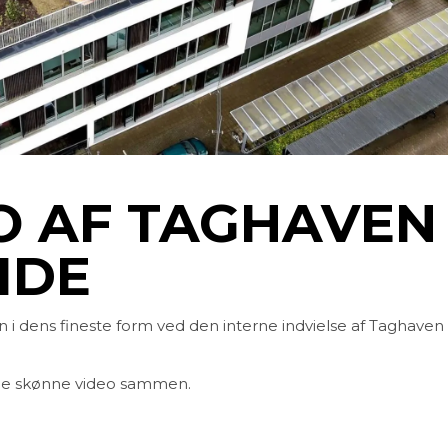
Sundhed
Uddanne
O AF TAGHAVEN
IDE
 dens fineste form ved den interne indvielse af Taghaven t
denne skønne video sammen.