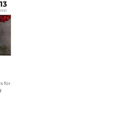
13
sep
s for
d