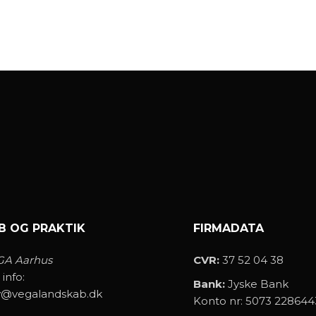
B OG PRAKTIK
FIRMADATA
GA Aarhus
CVR:
37 52 04 38
 info:
Bank:
Jyske Bank
v@vegalandskab.dk
Konto nr: 5073 228644