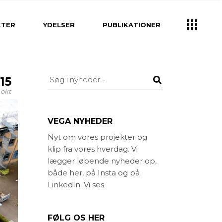
k
Ydelser
KTER
YDELSER
PUBLIKATIONER
Brugerinddragelse
Klima- og vandhåndtering
Strategisk planlægning
Ydelser
Søg
15
rv
Helhedsplan
Brugerinddragelse
okt
tion og Design
Projektering og
Klima- og vandhåndtering
Byggeledelse
lpasning
Strategisk planlægning
VEGA NYHEDER
Idéoplæg og program
gning og
Helhedsplan
Nyt om vores projekter og
ning
Kirkegårds konsulent
klip fra vores hverdag. Vi
ion og Design
Projektering og
g unge
Landskabsarkitekt
Byggeledelse
lægger løbende nyheder op,
asning
både her, på Insta og på
ed
Idéoplæg og program
ing og
LinkedIn. Vi ses
else
ng
Kirkegårds konsulent
unge
Landskabsarkitekt
FØLG OS HER