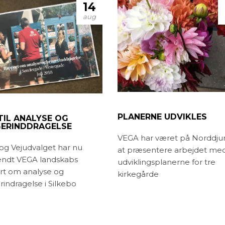
14
aug
PLANERNE UDVIKLES
TIL ANALYSE OG
ERINDDRAGELSE
VEGA har været på Norddjur
 og Vejudvalget har nu
at præsentere arbejdet me
ndt VEGA landskabs
udviklingsplanerne for tre
rt om analyse og
kirkegårde
indragelse i Silkebo