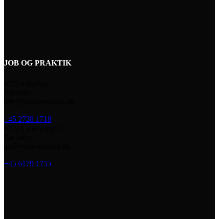
JOB OG PRAKTIK
VEGA Aarhus
For info:
adv@vegalandskab.dk
+45 2728 1718
VEGA København
For info:
ag@vegalandskab.dk
+45 6179 1755