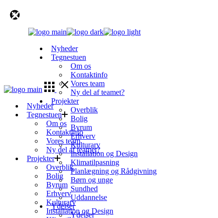
Skip
to
the
content
Nyheder
Tegnestuen
Om os
Kontaktinfo
Vores team
Ny del af teamet?
Projekter
Nyheder
Overblik
Tegnestuen
Bolig
Om os
Byrum
Kontaktinfo
Erhverv
Vores team
Kulturarv
Ny del af teamet?
Installation og Design
Projekter
Klimatilpasning
Overblik
Planlægning og Rådgivning
Bolig
Børn og unge
Byrum
Sundhed
Erhverv
Uddannelse
Kulturarv
Ydelser
Installation og Design
Ydelser