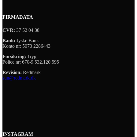
FIRMADATA
CVR:
37 52 04 38
Bank:
Jyske Bank
Konto nr: 5073 2286443
Forsikring:
Tryg
Police nr: 670-9.532.120.595
Revision:
Redmark
sun@redmark.dk
INSTAGRAM