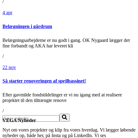
/
4
apr
Belægningen i gårdrum
Belægningsarbejderne er nu godt i gang. OK Nygaard lægger det
fine forbandt og AKA har leveret kli
/
22
nov
Så starter renoveringen af spejlbassinet!
Efter gavmilde fondstildelinger er vi nu igang med at realisere
projektet til den tiltrængte renove
/
Søg
VEGA Nyheder
Nyt om vores projekter og klip fra vores hverdag. Vi lægger løbende
nyheder op, både her, på Insta og på LinkedIn. Vi ses