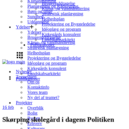
Klimatilpasning
Brugerinddragelse
Planlægning og Rådgivning
Klima- og vandhåndtering
Børn og unge
Strategisk planlægning
Sundhed
Helhedsplan
Uddannelse
Projektering og Byggeledelse
Ydelser
Idéoplæg og program
Ydelser
Kirkegårds konsulent
Brugerinddragelse
Landskabsarkitekt
Klima- og vandhåndtering
Publikationer
Strategisk planlægning
Helhedsplan
Projektering og Byggeledelse
Idéoplæg og program
Kirkegårds konsulent
Nyheder
Landskabsarkitekt
Tegnestuen
Publikationer
Om os
Kontaktinfo
Vores team
Ny del af teamet?
Projekter
16
feb
Overblik
Bolig
Skørping skolegård i dagens Politiken
Byrum
Erhverv
Kulturarv