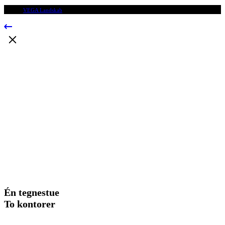
© 2009
VEGA Landskab
, Alle rettigheder forbeholdes.
Én tegnestue
To kontorer