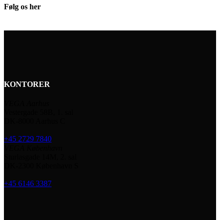
Følg os her
KONTORER
VEGA Aarhus
Vestergade 58B, 1. sal
DK-8000 Aarhus C
+45 2729 7840
VEGA København
Sturlasgade 14M, 2. sal
DK-2300 København S
+45 6146 3387