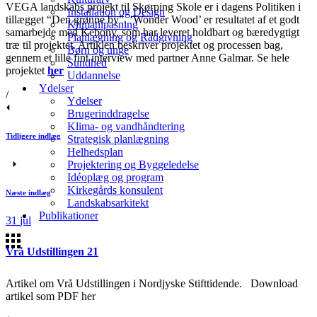
VEGA landskabs projekt til Skørping Skole er i dagens Politiken i
Installation og Design
tillægget “Den grønne by”. ‘Wonder Wood’ er resultatet af et godt
Klimatilpasning
samarbejde med Kebony, som har leveret holdbart og bæredygtigt
Planlægning og Rådgivning
træ til projektet. Artiklen beskriver projektet og processen bag,
Børn og unge
gennem et lille fint interview med partner Anne Galmar. Se hele
Sundhed
projektet
her
Uddannelse
Ydelser
/
Ydelser
Brugerinddragelse
Klima- og vandhåndtering
Tidligere indlæg
Strategisk planlægning
Helhedsplan
Projektering og Byggeledelse
Idéoplæg og program
Kirkegårds konsulent
Næste indlæg
Landskabsarkitekt
Publikationer
31
jul
Vrå Udstillingen 21
Artikel om Vrå Udstillingen i Nordjyske Stifttidende. Download
artikel som PDF her