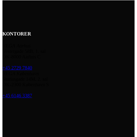
KONTORER
VEGA Aarhus
Vestergade 58B, 1. sal
DK-8000 Aarhus C
+45 2729 7840
VEGA København
Sturlasgade 14M, 2. sal
DK-2300 København S
+45 6146 3387