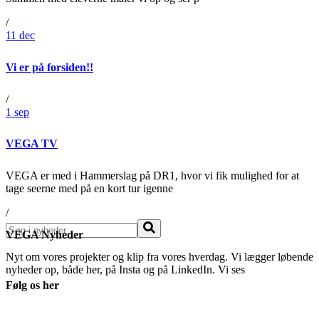
/
11
dec
Vi er på forsiden!!
/
1
sep
VEGA TV
VEGA er med i Hammerslag på DR1, hvor vi fik mulighed for at
tage seerne med på en kort tur igenne
/
Søg
VEGA Nyheder
Nyt om vores projekter og klip fra vores hverdag. Vi lægger løbende
nyheder op, både her, på Insta og på LinkedIn. Vi ses
Følg os her