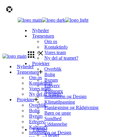
Skip
to
the
content
Nyheder
Tegnestuen
Om os
Kontaktinfo
Vores team
Ny del af teamet?
Projekter
Nyheder
Overblik
Tegnestuen
Bolig
Om os
Byrum
Kontaktinfo
Erhverv
Vores team
Kulturarv
Ny del af teamet?
Installation og Design
Projekter
Klimatilpasning
Overblik
Planlægning og Rådgivning
Bolig
Børn og unge
Byrum
Sundhed
Erhverv
Uddannelse
Kulturarv
Ydelser
Installation og Design
Ydelser