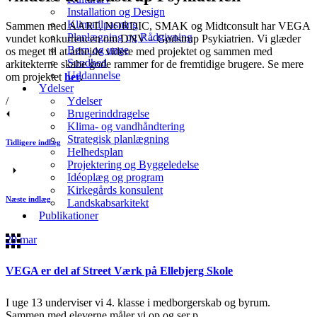
Installation og Design
Klimatilpasning
Sammen med AART, NORDIC, SMAK og Midtconsult har VEGA
Planlægning og Rådgivning
vundet konkurrencen om DNV – Gødstrup Psykiatrien. Vi glæder
Børn og unge
os meget til at arbejde videre med projektet og sammen med
Sundhed
arkitekterne skabe gode rammer for de fremtidige brugere. Se mere
Uddannelse
om projektet
her
.
Ydelser
/
Ydelser
Brugerinddragelse
Klima- og vandhåndtering
Strategisk planlægning
Tidligere indlæg
Helhedsplan
Projektering og Byggeledelse
Idéoplæg og program
Kirkegårds konsulent
Næste indlæg
Landskabsarkitekt
Publikationer
29
mar
VEGA er del af Street Værk på Ellebjerg Skole
I uge 13 underviser vi 4. klasse i medborgerskab og byrum.
Sammen med eleverne måler vi op og ser p