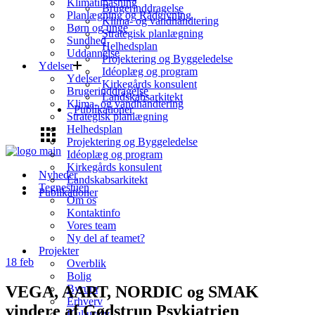
Klimatilpasning
Brugerinddragelse
Planlægning og Rådgivning
Klima- og vandhåndtering
Børn og unge
Strategisk planlægning
Sundhed
Helhedsplan
Uddannelse
Projektering og Byggeledelse
Ydelser
Idéoplæg og program
Ydelser
Kirkegårds konsulent
Brugerinddragelse
Landskabsarkitekt
Klima- og vandhåndtering
Publikationer
Strategisk planlægning
Helhedsplan
Projektering og Byggeledelse
Idéoplæg og program
Kirkegårds konsulent
Nyheder
Landskabsarkitekt
Tegnestuen
Publikationer
Om os
Kontaktinfo
Vores team
Ny del af teamet?
Projekter
18
feb
Overblik
Bolig
VEGA, AART, NORDIC og SMAK
Byrum
Erhverv
vindere af Gødstrup Psykiatrien
Kulturarv