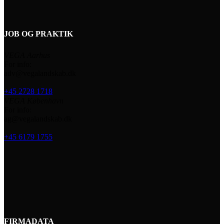
JOB OG PRAKTIK
VEGA Aarhus
For info:
adv@vegalandskab.dk
+45 2728 1718
VEGA København
For info:
ag@vegalandskab.dk
+45 6179 1755
FIRMADATA