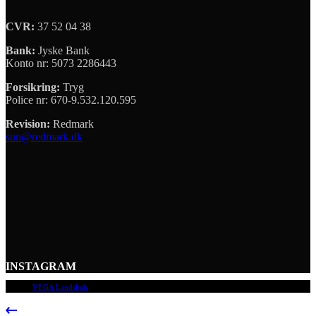
CVR:
37 52 04 38
Bank:
Jyske Bank
Konto nr: 5073 2286443
Forsikring:
Tryg
Police nr: 670-9.532.120.595
Revision:
Redmark
sun@redmark.dk
INSTAGRAM
© 2009
VEGA Landskab
, Alle rettigheder forbeholdes.