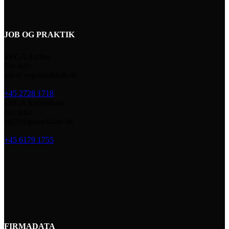
JOB OG PRAKTIK
VEGA Aarhus
For info:
adv@vegalandskab.dk
+45 2728 1718
VEGA København
For info:
ag@vegalandskab.dk
+45 6179 1755
FIRMADATA