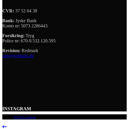
CVR:
37 52 04 38
Bank:
Jyske Bank
Konto nr: 5073 2286443
Forsikring:
Tryg
Police nr: 670-9.532.120.595
Revision:
Redmark
sun@redmark.dk
INSTAGRAM
© 2009
VEGA Landskab
, Alle rettigheder forbeholdes.