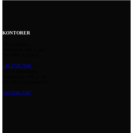
KONTORER
VEGA Aarhus
Vestergade 58B, 1. sal
DK-8000 Aarhus C
+45 2729 7840
VEGA København
Sturlasgade 14M, 2. sal
DK-2300 København S
+45 6146 3387