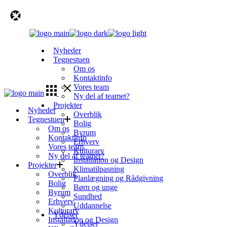
Skip
to
the
content
Nyheder
Tegnestuen
Om os
Kontaktinfo
Vores team
Ny del af teamet?
Projekter
Nyheder
Overblik
Tegnestuen
Bolig
Om os
Byrum
Kontaktinfo
Erhverv
Vores team
Kulturarv
Ny del af teamet?
Installation og Design
Projekter
Klimatilpasning
Overblik
Planlægning og Rådgivning
Bolig
Børn og unge
Byrum
Sundhed
Erhverv
Uddannelse
Kulturarv
Ydelser
Installation og Design
Ydelser