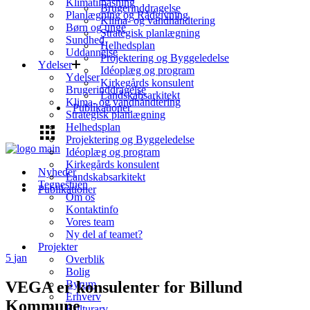
Klimatilpasning
Brugerinddragelse
Planlægning og Rådgivning
Klima- og vandhåndtering
Børn og unge
Strategisk planlægning
Sundhed
Helhedsplan
Uddannelse
Projektering og Byggeledelse
Ydelser
Idéoplæg og program
Ydelser
Kirkegårds konsulent
Brugerinddragelse
Landskabsarkitekt
Klima- og vandhåndtering
Publikationer
Strategisk planlægning
Helhedsplan
Projektering og Byggeledelse
Idéoplæg og program
Kirkegårds konsulent
Nyheder
Landskabsarkitekt
Tegnestuen
Publikationer
Om os
Kontaktinfo
Vores team
Ny del af teamet?
Projekter
5
jan
Overblik
Bolig
VEGA er konsulenter for Billund
Byrum
Erhverv
Kommune
Kulturarv