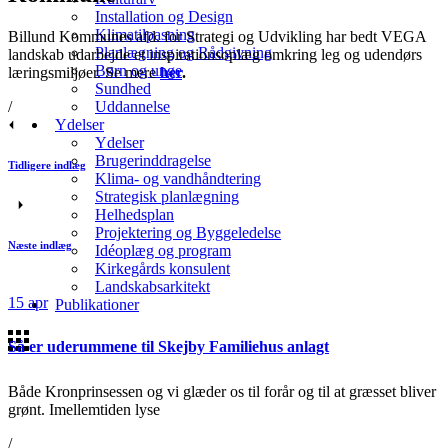
Installation og Design
Klimatilpasning
Billund Kommunes afd. for Strategi og Udvikling har bedt VEGA
Planlægning og Rådgivning
landskab udarbejde et inspirationsoplæg omkring leg og udendørs
Børn og unge
læringsmiljøer. Se mere
her
.
Sundhed
/
Uddannelse
Ydelser
Ydelser
Brugerinddragelse
Tidligere indlæg
Klima- og vandhåndtering
Strategisk planlægning
Helhedsplan
Projektering og Byggeledelse
Næste indlæg
Idéoplæg og program
Kirkegårds konsulent
Landskabsarkitekt
15
apr
Publikationer
Så er uderummene til Skejby Familiehus anlagt
Både Kronprinsessen og vi glæder os til forår og til at græsset bliver
grønt. Imellemtiden lyse
/